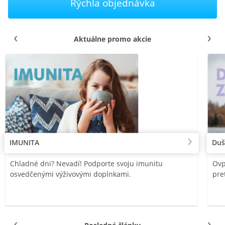
Rýchla objednávka
Aktuálne promo akcie
IMUNITA
Duš
Chladné dni? Nevadí! Podporte svoju imunitu
Ovp
osvedčenými výživovými doplnkami.
pre