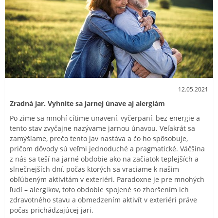
12.05.2021
Zradná jar. Vyhnite sa jarnej únave aj alergiám
Po zime sa mnohí cítime unavení, vyčerpaní, bez energie a
tento stav zvyčajne nazývame jarnou únavou. Veľakrát sa
zamýšľame, prečo tento jav nastáva a čo ho spôsobuje,
pričom dôvody sú veľmi jednoduché a pragmatické. Väčšina
z nás sa teší na jarné obdobie ako na začiatok teplejších a
slnečnejších dní, počas ktorých sa vraciame k našim
obľúbeným aktivitám v exteriéri. Paradoxne je pre mnohých
ľudí – alergikov, toto obdobie spojené so zhoršením ich
zdravotného stavu a obmedzením aktivít v exteriéri práve
počas prichádzajúcej jari.