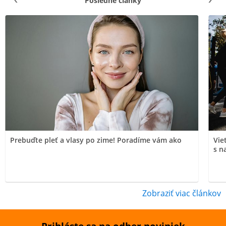
Posledné články
Prebuďte pleť a vlasy po zime! Poradíme vám ako
Vie
s n
Zobraziť viac článkov