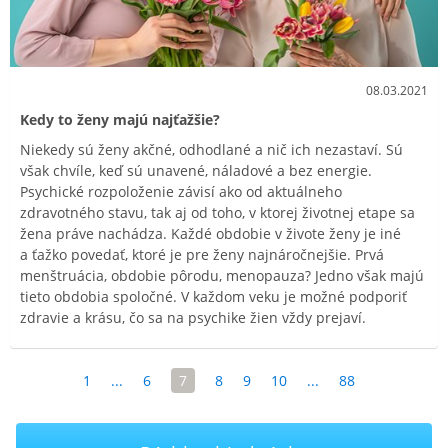
08.03.2021
Kedy to ženy majú najťažšie?
Niekedy sú ženy akčné, odhodlané a nič ich nezastaví. Sú
však chvíle, keď sú unavené, náladové a bez energie.
Psychické rozpoloženie závisí ako od aktuálneho
zdravotného stavu, tak aj od toho, v ktorej životnej etape sa
žena práve nachádza. Každé obdobie v živote ženy je iné
a ťažko povedať, ktoré je pre ženy najnáročnejšie. Prvá
menštruácia, obdobie pôrodu, menopauza? Jedno však majú
tieto obdobia spoločné. V každom veku je možné podporiť
zdravie a krásu, čo sa na psychike žien vždy prejaví.
1
...
6
7
8
9
10
...
88