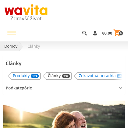
€0,00
0
Domov
Články
Články
Produkty
Články
Zdravotná poradňa
732
174
6652
Podkategórie