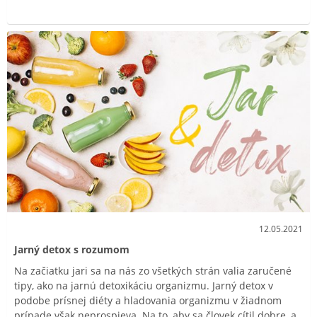
12.05.2021
Jarný detox s rozumom
Na začiatku jari sa na nás zo všetkých strán valia zaručené
tipy, ako na jarnú detoxikáciu organizmu. Jarný detox v
podobe prísnej diéty a hladovania organizmu v žiadnom
prípade však neprospieva. Na to, aby sa človek cítil dobre, a