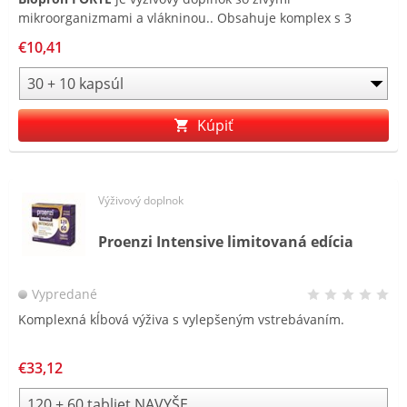
mikroorganizmami a vlákninou.. Obsahuje komplex s 3
druhmi kmeňov živých mikroorganizmov a je obohatený o
€10,41
fruktooligosacharidy .
Kúpiť
Výživový doplnok
Proenzi Intensive limitovaná edícia
Vypredané
Komplexná kĺbová výživa s vylepšeným vstrebávaním.
€33,12