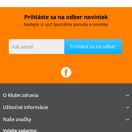
RECTOVENAL ACUTE
Prihláste sa na odber noviniek
Vypredané
Nedajte si ujsť špeciálne ponuky a novinky.
Zmierňuje príznaky pri hemoroidálnom ochorení, ako
sú svrbenie, pálenie, mokvanie, podráždenie, bolesť alebo
pocit cudzieho telesa v konečníku.
Váš email
€3,99
Kúpiť
Zdravotnícky prostriedok
O Klube zdravia
Užitočné informácie
Výživový doplnok
Naše značky
Hliva ustricová PLUS
Volajte zadarmo: