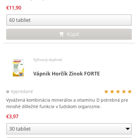
vitamíny A a E.
€11,90
Kúpiť
Výživový doplnok
Vápnik Horčík Zinok FORTE
Vypredané
Vyvážená kombinácia minerálov a vitamínu D potrebná pre
mnohé dôležité funkcie v ľudskom organizme.
€3,97