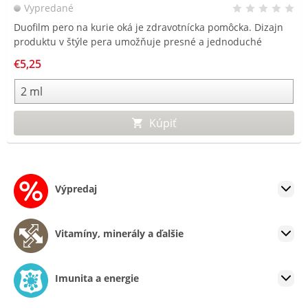
Vypredané
Duofilm pero na kurie oká je zdravotnícka pomôcka. Dizajn
produktu v štýle pera umožňuje presné a jednoduché
použitie.
€5,25
Kúpiť
Kozmetický výrobok
Výpredaj
CBD VINCIT kvapky
Vitamíny, minerály a ďalšie
Vypredané
S obsahom CBD. CBD podporuje hojivé procesy, zvlhčuje a
Imunita a energie
upokojuje. Kvapky pre širokospektrálne použitie – rozličné
kozmetické a kožné problémy.
€29,62