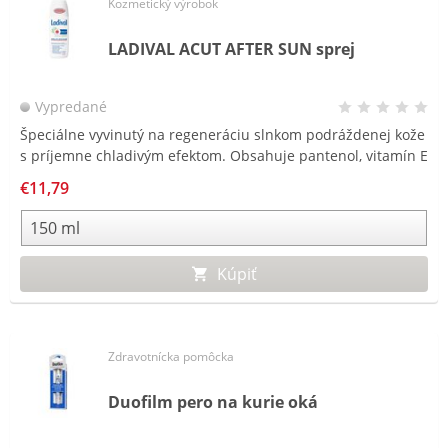
Kozmetický výrobok
LADIVAL ACUT AFTER SUN sprej
Vypredané
Špeciálne vyvinutý na regeneráciu slnkom podráždenej kože
s príjemne chladivým efektom. Obsahuje pantenol, vitamín E
a fotolyázu na obnovu prirodzenej rovnováhy pokožky počas
€11,79
noci.
Kúpiť
Zdravotnícka pomôcka
Duofilm pero na kurie oká