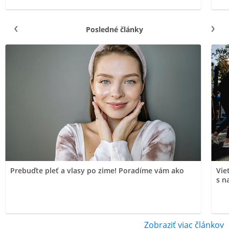
Posledné články
Zdravotnícka pomôcka
Beliema Effect PLUS
Vypredané
Liečba a prevencia vaginálnych infekcií.
€9,99
Prebuďte pleť a vlasy po zime! Poradíme vám ako
Vie
Kúpiť
s n
Zdravotnícky prostriedok
Zobraziť viac článkov