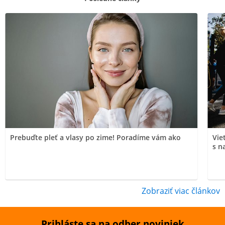
Prebuďte pleť a vlasy po zime! Poradíme vám ako
Vie
s n
Zobraziť viac článkov
Prihláste sa na odber noviniek