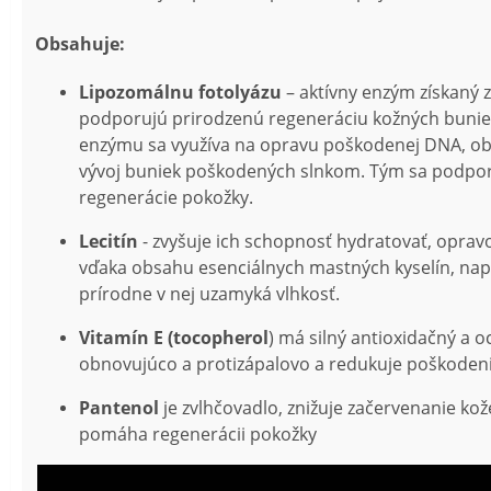
Obsahuje:
Lipozomálnu fotolyázu
– aktívny enzým získaný z
podporujú prirodzenú regeneráciu kožných buniek
enzýmu sa využíva na opravu poškodenej DNA, obn
vývoj buniek poškodených slnkom. Tým sa podpor
regenerácie pokožky.
Lecitín
- zvyšuje ich schopnosť hydratovať, opravov
vďaka obsahu esenciálnych mastných kyselín, nap
prírodne v nej uzamyká vlhkosť.
Vitamín E (tocopherol
) má silný antioxidačný a 
obnovujúco a protizápalovo a redukuje poškodeni
Pantenol
je zvlhčovadlo, znižuje začervenanie kož
pomáha regenerácii pokožky