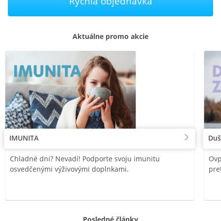
Rýchla objednávka
Aktuálne promo akcie
IMUNITA
Duš
Chladné dni? Nevadí! Podporte svoju imunitu
Ovp
osvedčenými výživovými doplnkami.
pre
Posledné články