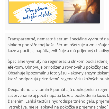
Transparentné, nemastné sérum špeciálne vyvinuté na 
slnkom podráždenej kože. Sérum ošetruje a zmierňuje
kože a pocit jej napätia, zvlhčuje a má príjemný chladivý
Špeciálne vyvinutý na regeneráciu slnkom podráždenej
efektom. Obnovuje prirodzenú rovnováhu pokožky cez n
Obsahuje lipozomálnu fotolyázu – aktívny enzým získaný 
ktoré podporujú prirodzenú regeneráciu kožných buni
Dexpantenol a vitamín E pomáhajú upokojeniu a regene
začervenanie aj pocit napätia kože a poškodenia kože,
žiarením. Ľahká textúra hydrodisperzného gélu, príjemn
vstrebáva, nie je lepkavá na pokožke a príjemne chladí.