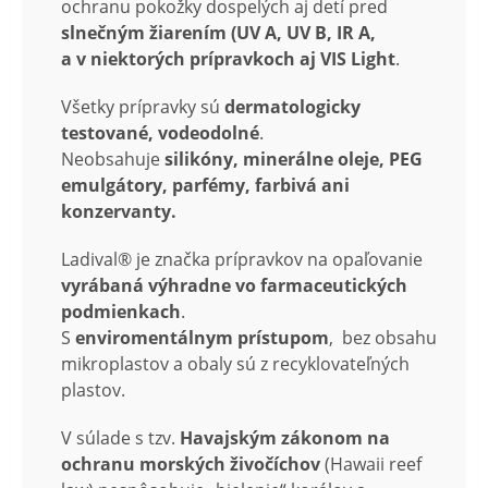
ochranu pokožky dospelých aj detí pred
slnečným žiarením (UV A, UV B, IR A,
a v niektorých prípravkoch aj VIS Light
.
Všetky prípravky sú
dermatologicky
testované, vodeodolné
.
Neobsahuje
silikóny, minerálne oleje, PEG
emulgátory, parfémy, farbivá ani
konzervanty.
Ladival® je značka prípravkov na opaľovanie
vyrábaná výhradne vo farmaceutických
podmienkach
.
S
enviromentálnym prístupom
, bez obsahu
mikroplastov a obaly sú z recyklovateľných
plastov.
V súlade s tzv.
Havajským zákonom na
ochranu morských živočíchov
(Hawaii reef