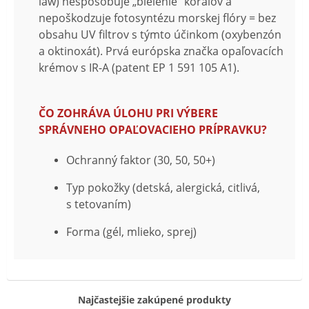
law) nespôsobuje „bielenie“ korálov a
nepoškodzuje fotosyntézu morskej flóry = bez
obsahu UV filtrov s týmto účinkom (oxybenzón
a oktinoxát). Prvá európska značka opaľovacích
krémov s IR-A (patent EP 1 591 105 A1).
ČO ZOHRÁVA ÚLOHU PRI VÝBERE
SPRÁVNEHO OPAĽOVACIEHO PRÍPRAVKU?
Ochranný faktor (30, 50, 50+)
Typ pokožky (detská, alergická, citlivá,
s tetovaním)
Forma (gél, mlieko, sprej)
Najčastejšie zakúpené produkty