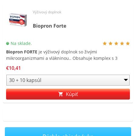
Výživový doplnok
Biopron Forte
Na sklade.
Biopron FORTE
je výživový doplnok so živými
mikroorganizmami a vlákninou.. Obsahuje komplex s 3
druhmi kmeňov živých mikroorganizmov a je obohatený o
€10,41
fruktooligosacharidy .
Kúpiť