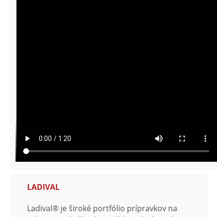
LADIVAL
Ladival® je široké portfólio prípravkov na