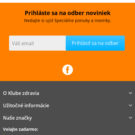
Prihláste sa na odber noviniek
Nedajte si ujsť špeciálne ponuky a novinky.
Váš email
O Klube zdravia
Užitočné informácie
Naše značky
Volajte zadarmo: