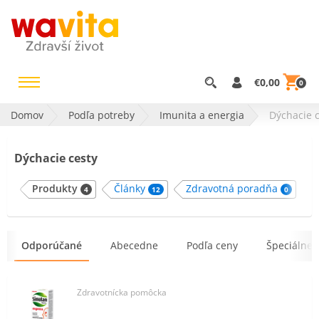
€0,00
0
Domov
Podľa potreby
Imunita a energia
Dýchacie c
Dýchacie cesty
Produkty
Články
Zdravotná poradňa
4
12
0
Odporúčané
Abecedne
Podľa ceny
Špeciálne 
Zdravotnícka pomôcka