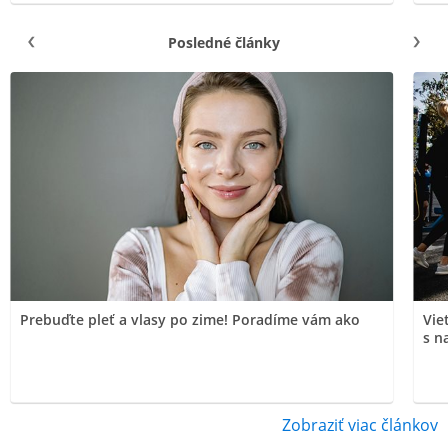
Posledné články
Prebuďte pleť a vlasy po zime! Poradíme vám ako
Vie
s n
Zobraziť viac článkov