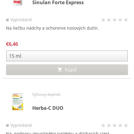
Sinulan Forte Express
Vypredané
Na liečbu nádchy a ochorenie nosových dutín.
€6,46
Kúpiť
Výživový doplnok
Herba-C DUO
Vypredané
Na podporu imunitného systému a dýchacích ciest