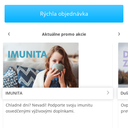
Rýchla objednávka
Aktuálne promo akcie
IMUNITA
Duš
Chladné dni? Nevadí! Podporte svoju imunitu
Ovp
osvedčenými výživovými doplnkami.
pre