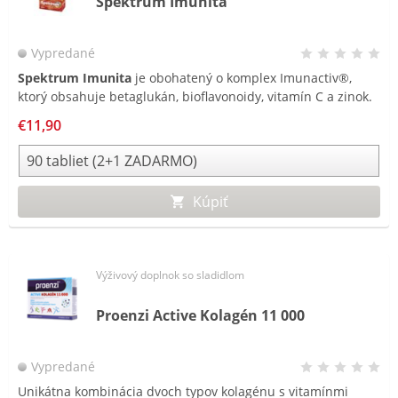
Spektrum Imunita
Vypredané
Spektrum Imunita
je obohatený o komplex Imunactiv®,
ktorý obsahuje betaglukán, bioflavonoidy, vitamín C a zinok.
€11,90
Kúpiť
Výživový doplnok so sladidlom
Proenzi Active Kolagén 11 000
Vypredané
Unikátna kombinácia dvoch typov kolagénu s vitamínmi