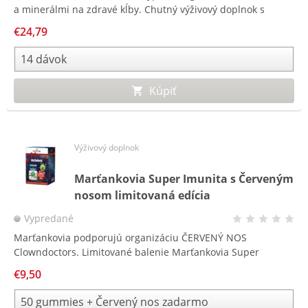
a minerálmi na zdravé kĺby. Chutný výživový doplnok s
príchuťou čiernej ríbezle.
€24,79
Kúpiť
Výživový doplnok
Marťankovia Super Imunita s Červeným
nosom limitovaná edícia
Vypredané
Marťankovia podporujú organizáciu ČERVENÝ NOS
Clowndoctors. Limitované balenie Marťankovia Super
Imunita s obsahom betaglukánov, vitamínu C, D a zinku na
€9,50
podporu imunity
a navyše s červeným nosom ZADARMO.