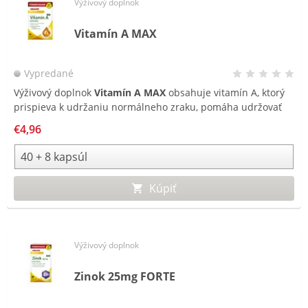
Výživový doplnok
Vitamín A MAX
Vypredané
Výživový doplnok
Vitamín A MAX
obsahuje vitamín A, ktorý
prispieva k udržaniu normálneho zraku, pomáha udržovať
zdravú pokožku a prispieva k normálnej funkcii imunitného
€4,96
systému.
Kúpiť
Výživový doplnok
Zinok 25mg FORTE