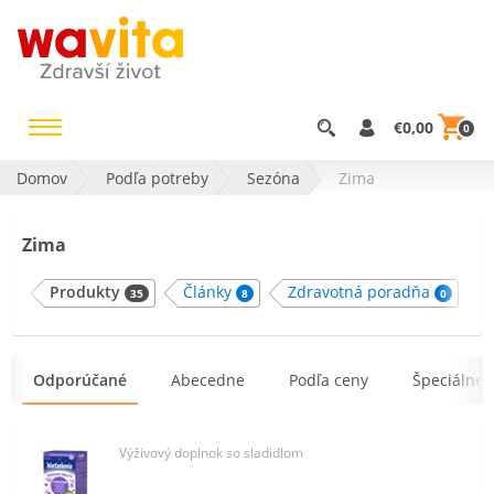
€0,00
0
Domov
Podľa potreby
Sezóna
Zima
Zima
Produkty
Články
Zdravotná poradňa
35
8
0
Odporúčané
Abecedne
Podľa ceny
Špeciálne 
Výživový doplnok so sladidlom