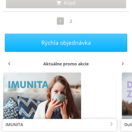
Kúpiť
1
2
Rýchla objednávka
Aktuálne promo akcie
IMUNITA
Duš