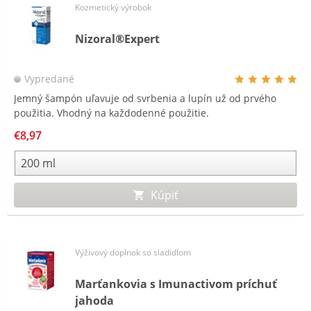
Kozmetický výrobok
Nizoral®Expert
Vypredané
Jemný šampón uľavuje od svrbenia a lupín už od prvého
použitia. Vhodný na každodenné použitie.
€8,97
Kúpiť
Výživový doplnok so sladidlom
Marťankovia s Imunactivom príchuť
jahoda