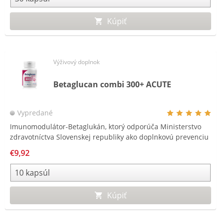
Kúpiť
Výživový doplnok
Betaglucan combi 300+ ACUTE
Vypredané
Imunomodulátor-Betaglukán, ktorý odporúča Ministerstvo
zdravotníctva Slovenskej republiky ako doplnkovú prevenciu
pred ochorením COVID – 19.*
€9,92
Kúpiť