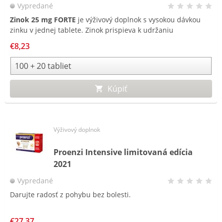
Vypredané
Zinok 25 mg FORTE
je výživový doplnok s vysokou dávkou
zinku v jednej tablete. Zinok prispieva k udržaniu
normálneho stavu vlasov, nechtov a pokožky a podporuje
€8,23
normálnu funkciu imunitného systému.
Kúpiť
Výživový doplnok
Proenzi Intensive limitovaná edícia
2021
Vypredané
Darujte radosť z pohybu bez bolesti.
€27,37