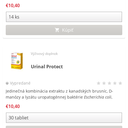
€10,40
Kúpiť
Výživový doplnok
Urinal Protect
Vypredané
Jedinečná kombinácia extraktu z kanadských brusníc, D-
manózy a lyzátu uropatogénnej baktérie
Escherichia coli
,
ktorá je najčastejšou príčinou infekcií močového mechúra.
€10,40