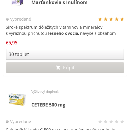
Marťankovia s Inulínom
Vypredané
Široké spektrum dôležitých vitamínov a minerálov
s výraznou príchuťou
lesného ovocia
, navyše s obsahom
rozpustnej vlákniny -
INULÍNU!
€5,95
Kúpiť
Výživový doplnok
CETEBE 500 mg
Vypredané
Cetebe® Vitamin C 500 mg s postupným uvoľňovaním je