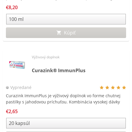
ktoré upokojujú svrbivú a podráždenú pokožku hlavy.
€8,20
Kúpiť
Výživový doplnok
Curazink® ImmunPlus
Vypredané
Curazink ImmunPlus je výživový doplnok vo forme chutnej
pastilky s jahodovou príchuťou. Kombinácia vysokej dávky
zinku (25 mg) spolu so selénom a dennou referenčnou
€2,65
hodnotou vitamínu C. Curazink ImmunPlus týmto
predstavuje hodnotný doplnok k vašej každodennej výžive.