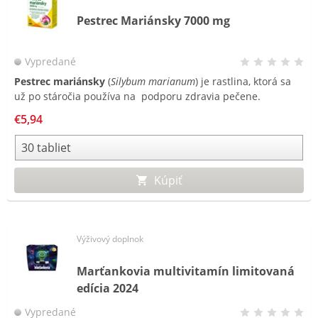
Pestrec Mariánsky 7000 mg
Vypredané
Pestrec mariánsky
(
Silybum marianum
) je rastlina, ktorá sa
už po stáročia používa na podporu zdravia pečene.
Silymarín, aktívna zložka pestreca, je komplex bioflavonoidov,
€5,94
ktorý je extrahovaný z jeho semien. Tradične je pestrec s
vysokým obsahom silymarínu používaný na podporu
funkcie pečene.
Kúpiť
Výživový doplnok
Marťankovia multivitamín limitovaná
edícia 2024
Vypredané