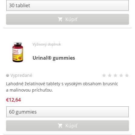
Kúpiť
Výživový doplnok
Urinal® gummies
Vypredané
Lahodné želatínové tablety s vysokým obsahom brusníc
a malinovou príchuťou.
€12,64
Kúpiť