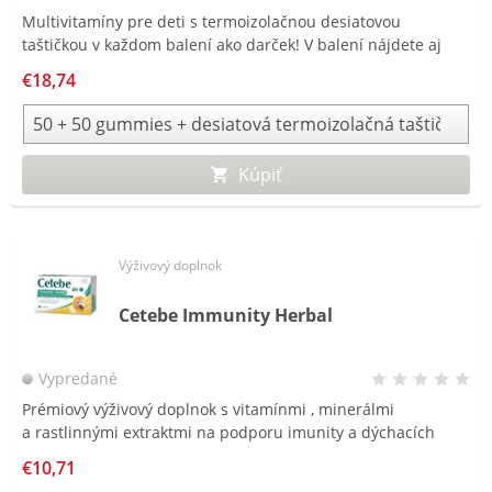
Multivitamíny pre deti s termoizolačnou desiatovou
taštičkou v každom balení ako darček! V balení nájdete aj
Marťankov Gummy Emojis – v nových štyroch rôznych
€18,74
tvaroch emotikonov a najpredávanejších Marťankov Gummy
s Echinaceou.
Kúpiť
Výživový doplnok
Cetebe Immunity Herbal
Vypredané
Prémiový výživový doplnok s vitamínmi , minerálmi
Rý
a rastlinnými extraktmi na podporu imunity a dýchacích
vr
ciest. Unikátna technológia -
dvojvrstvová tableta.
a 
€10,71