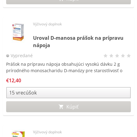
Výživový doplnok
Uroval D-manosa prášok na prípravu
nápoja
Vypredané
Prášok na prípravu nápoja obsahujúci vysokú dávku 2 g
prírodného monosacharidu D-manózy pre starostlivosť o
močové cesty, vhodný aj pre tehotné a dojčiace ženy.
€12,40
Kúpiť
Výživový doplnok