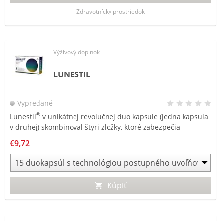
Zdravotnícky prostriedok
Výživový doplnok
LUNESTIL
Vypredané
®
Lunestil
v unikátnej revolučnej duo kapsule (jedna kapsula
v druhej) skombinoval štyri zložky, ktoré zabezpečia
®
relaxáciu a kvalitný spánok počas celej noci. Lunestil
nie je
€9,72
návykový a po prebudení nespôsobuje ospalosť.
Kúpiť