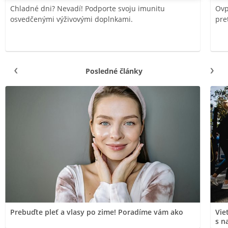
Chladné dni? Nevadí! Podporte svoju imunitu
Ovp
osvedčenými výživovými doplnkami.
pre
Posledné články
Prebuďte pleť a vlasy po zime! Poradíme vám ako
Vie
s n