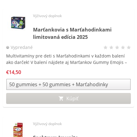
Výživový doplnok
Marťankovia s Marťahodinkami
limitovaná edícia 2025
Vypredané
Multivitamíny pre deti s Marťahodinkami v každom balení
ako darček! V balení nájdete aj Marťankov Gummy Emojis –
v nových štyroch rôznych tvaroch emotikonov
€14,50
a najpredávanejších Marťankov Gummy s bazou čiernou.
Kúpou tohto balenia podporujete organizáciu ČERVENÝ NOS
Clowndoctors.
Kúpiť
Výživový doplnok