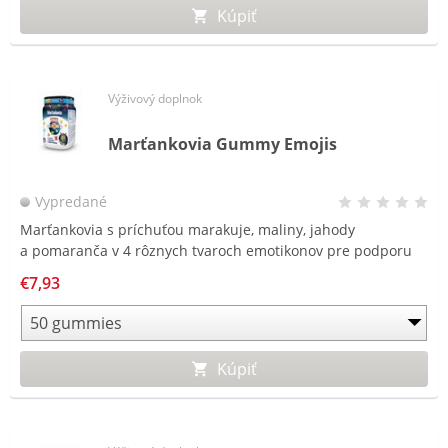
Kúpiť
Výživový doplnok
Marťankovia Gummy Emojis
Vypredané
Marťankovia s príchuťou marakuje, maliny, jahody
a pomaranča v 4 rôznych tvaroch emotikonov pre podporu
zdravia, imunity a vitality.
€7,93
Kúpiť