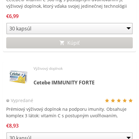
výživový doplnok, ktorý vďaka svojej jedinečnej technológii
časových perličiek jedinečným spôsobom zásobuje
€6,99
organizmus vitamínom C po celý deň.
Kúpiť
Výživový doplnok
Cetebe IMMUNITY FORTE
Vypredané
Prémiový výživový doplnok na podporu imunity. Obsahuje
komplex 3 látok: vitamín C s postupným uvoľňovaním,
vitamín D a zinok.
€8,93