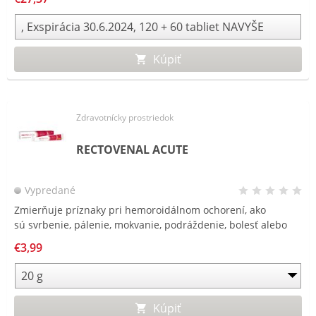
Kúpiť
Zdravotnícky prostriedok
RECTOVENAL ACUTE
Vypredané
Zmierňuje príznaky pri hemoroidálnom ochorení, ako
sú svrbenie, pálenie, mokvanie, podráždenie, bolesť alebo
pocit cudzieho telesa v konečníku.
€3,99
Kúpiť