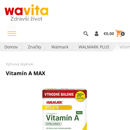
€0,00
0
Domov
Značky
Walmark
WALMARK PLUS
Vita
Výživový doplnok
Vitamín A MAX