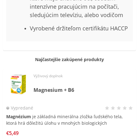
intenzívne pracujúcim na počítači,
sledujúcim televíziu, alebo vodičom
Vyrobené držiteľom certifikátu HACCP
Najčastejšie zakúpené produkty
Výživový doplnok
Magnesium + B6
Vypredané
Magnézium
je základná minerálna zložka ľudského tela,
ktorá hrá dôležitú úlohu v mnohých biologických
funkciách.
Vitamín B6
podporuje zdravé fungovanie
€5,49
nervového systému a normálnu tvorbu červených krviniek,