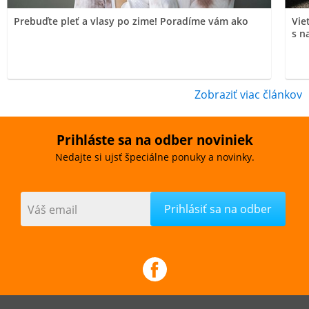
Prebuďte pleť a vlasy po zime! Poradíme vám ako
Vie
s n
Zobraziť viac článkov
Prihláste sa na odber noviniek
Nedajte si ujsť špeciálne ponuky a novinky.
Váš email