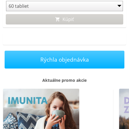
prispieva k normálnej funkcii imunitného systému.
Kúpiť
Rýchla objednávka
Aktuálne promo akcie