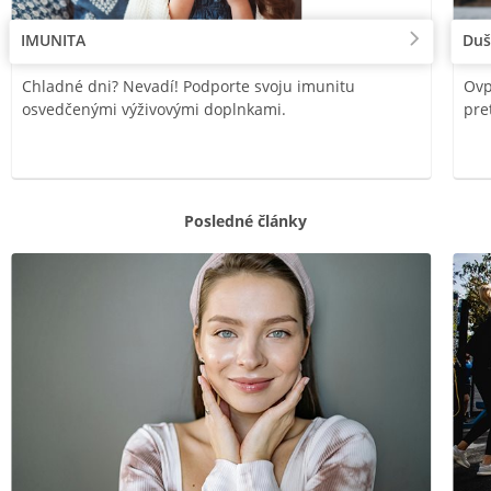
IMUNITA
Duš
Chladné dni? Nevadí! Podporte svoju imunitu
Ovp
osvedčenými výživovými doplnkami.
pre
Posledné články