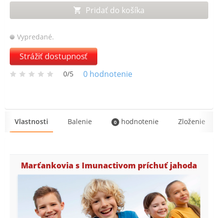
Pridať do košíka
Vypredané.
Strážiť dostupnosť
0
hodnotenie
0/5
Vlastnosti
Balenie
hodnotenie
Zloženie
0
Marťankovia s Imunactivom príchuť jahoda