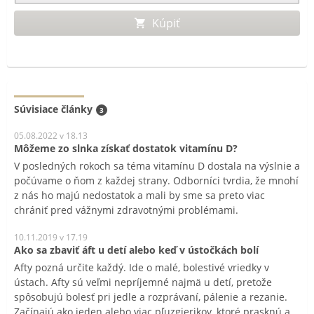
Kúpiť
Súvisiace články
3
05.08.2022 v 18.13
Môžeme zo slnka získať dostatok vitamínu D?
V posledných rokoch sa téma vitamínu D dostala na výslnie a
počúvame o ňom z každej strany. Odborníci tvrdia, že mnohí
z nás ho majú nedostatok a mali by sme sa preto viac
chrániť pred vážnymi zdravotnými problémami.
10.11.2019 v 17.19
Ako sa zbaviť áft u detí alebo keď v ústočkách bolí
Afty pozná určite každý. Ide o malé, bolestivé vriedky v
ústach. Afty sú veľmi nepríjemné najmä u detí, pretože
spôsobujú bolesť pri jedle a rozprávaní, pálenie a rezanie.
Začínajú ako jeden alebo viac pľuzgierikov, ktoré prasknú a