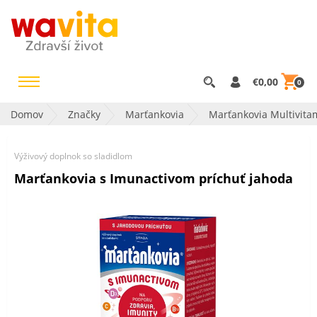
€0,00
0
Domov
Značky
Marťankovia
Marťankovia Multivita
Výživový doplnok so sladidlom
Marťankovia s Imunactivom príchuť jahoda