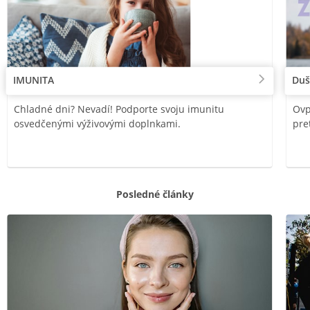
IMUNITA
Duš
Chladné dni? Nevadí! Podporte svoju imunitu
Ovp
osvedčenými výživovými doplnkami.
pre
Posledné články