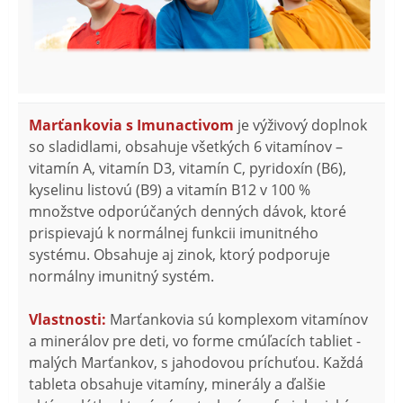
Marťankovia s Imunactivom
je výživový doplnok
so sladidlami, obsahuje všetkých 6 vitamínov –
vitamín A, vitamín D3, vitamín C, pyridoxín (B6),
kyselinu listovú (B9) a vitamín B12 v 100 %
množstve odporúčaných denných dávok, ktoré
prispievajú k normálnej funkcii imunitného
systému. Obsahuje aj zinok, ktorý podporuje
normálny imunitný systém.
Vlastnosti:
Marťankovia sú komplexom vitamínov
a minerálov pre deti, vo forme cmúľacích tabliet -
malých Marťankov, s jahodovou príchuťou. Každá
tableta obsahuje vitamíny, minerály a ďalšie