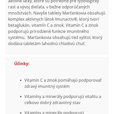
aktívne látky, ktoré sú potrebné pre fyziologický
rast a vývoj dieťaťa, v bežne odporúčaných
množstvách. Navyše tablety Marťankovia obsahujú
komplex aktívnych látok Imunactiv®, ktorý tvorí
betaglukán, vitamín C a zinok. Vitamín C a zinok
podporujú prirodzené funkcie imunitného
systému. Marťankovia obsahujú tiež xylitol, ktorý
dodáva tabletám lahodnú chladivú chuť.
Účinky:
Vitamín C a zinok pomáhajú podporovať
zdravý imunitný systém
Vitamíny a minerály podporujú vitalitu a
celkovo dobrý zdravotný stav
Vitamíny a minerály podporujú