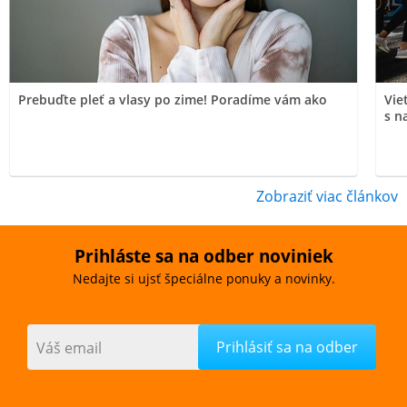
Prebuďte pleť a vlasy po zime! Poradíme vám ako
Vie
s n
Zobraziť viac článkov
Prihláste sa na odber noviniek
Nedajte si ujsť špeciálne ponuky a novinky.
Váš email