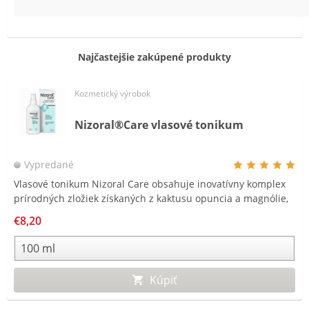
Najčastejšie zakúpené produkty
Kozmetický výrobok
Nizoral®Care vlasové tonikum
Vypredané
Vlasové tonikum Nizoral Care obsahuje inovatívny komplex
prírodných zložiek získaných z kaktusu opuncia a magnólie,
ktoré upokojujú svrbivú a podráždenú pokožku hlavy.
€8,20
Kúpiť