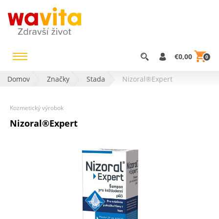
€0,00
0
Domov
Značky
Stada
Nizoral®Expert
Kozmetický výrobok
Nizoral®Expert