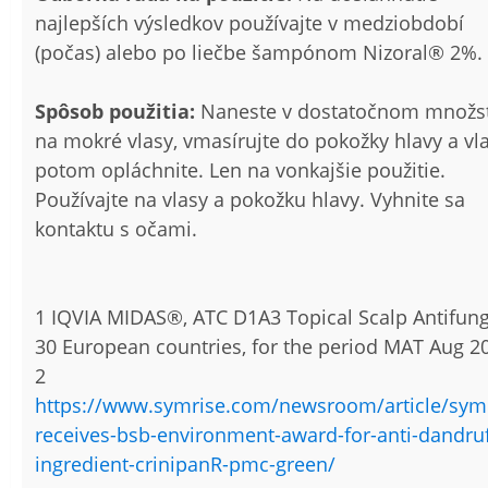
najlepších výsledkov používajte v medziobdobí
(počas) alebo po liečbe šampónom Nizoral® 2%.
Spôsob použitia:
Naneste v dostatočnom množs
na mokré vlasy, vmasírujte do pokožky hlavy a vl
potom opláchnite. Len na vonkajšie použitie.
Používajte na vlasy a pokožku hlavy. Vyhnite sa
kontaktu s očami.
1 IQVIA MIDAS®, ATC D1A3 Topical Scalp Antifung
30 European countries, for the period MAT Aug 2
2
https://www.symrise.com/newsroom/article/symr
receives-bsb-environment-award-for-anti-dandruf
ingredient-crinipanR-pmc-green/