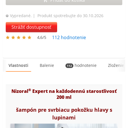
Vypredané.
| Produkt spotrebujte do 30.10.2026
Strážiť dostupnosť
112
hodnotenie
4,6/5
Vlastnosti
Balenie
hodnotenie
Zloženie
112
®
Nizoral
Expert na každodennú starostlivosť
200 ml
šampón pre svrbiacu pokožku hlavy s
lupinami