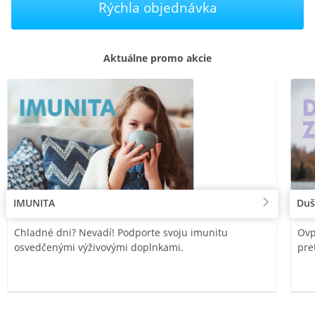
Rýchla objednávka
Aktuálne promo akcie
IMUNITA
Duš
Chladné dni? Nevadí! Podporte svoju imunitu
Ovp
osvedčenými výživovými doplnkami.
pre