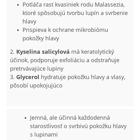
Potláča rast kvasiniek rodu Malassezia,
ktoré spôsobujú tvorbu lupín a svrbenie
hlavy
Prispieva k ochrane mikrobiómu
pokožky hlavy
2.
Kyselina salicylová
má keratolytický
účinok, podporuje exfoliáciu a odstraňuje
pretrvávajúce lupiny
3.
Glycerol
hydratuje pokožku hlavy a vlasy,
pôsobí upokojujúco
Jemná, ale účinná každodenná
starostlivosť o svrbivú pokožku hlavy
s lupinami