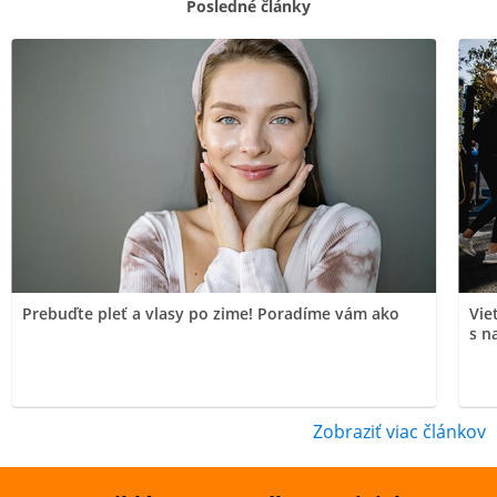
Posledné články
Prebuďte pleť a vlasy po zime! Poradíme vám ako
Vie
s n
Zobraziť viac článkov