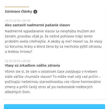
Súvisiace články
2
24.07.2018 v 00.00
Ako zastaviť nadmerné padanie vlasov
Nadmerné vypadávanie vlasov sa nevyhýba mužom ani
ženám, pravdou však je, že nežné pohlavie trápi tento
problém oveľa citeľnejšie. A akoby aj nie? Hovorí sa, že vlasy
sú korunou krásy a ktorá žena by sa nechcela pýšiť zdravou
a lesklou hrivou?
22.05.2018 v 00.00
Vlasy sú zrkadlom nášho zdravia
Všimli ste si, že vám v ostatnom čase zostávajú v hrebeni
stále väčšie chumáče vlasov? To môže mať celý rad príčin –
počínajúc nešetrnou starostlivosťou cez rôzne hormonálne
zmeny a príliš častý stres až po nedostatok niektorých
dôležitých živín.