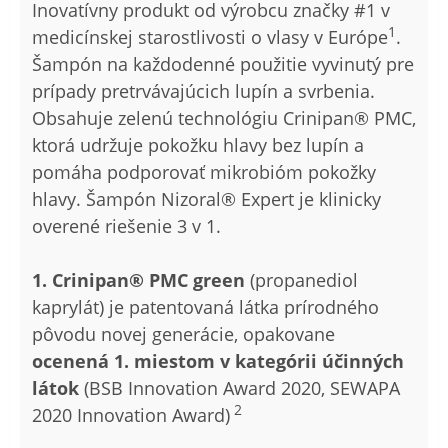
Inovatívny produkt od výrobcu značky #1 v
1
medicínskej starostlivosti o vlasy v Európe
.
Šampón na každodenné použitie vyvinutý pre
prípady pretrvávajúcich lupín a svrbenia.
Obsahuje zelenú technológiu Crinipan® PMC,
ktorá udržuje pokožku hlavy bez lupín a
pomáha podporovať mikrobióm pokožky
hlavy. Šampón Nizoral® Expert je klinicky
overené riešenie 3 v 1.
1. Crinipan® PMC green
(propanediol
kaprylát) je patentovaná látka prírodného
pôvodu novej generácie, opakovane
ocenená 1. miestom v kategórii účinných
látok
(BSB Innovation Award 2020, SEWAPA
2
2020 Innovation Award)