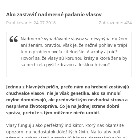
Ako zastaviť nadmerné padanie vlasov
Publikované: 24.07.2018
Zobrazenie: 424
Nadmerné vypadávanie vlasov sa nevyhýba mužom
ani ženám, pravdou však je, že nežné pohlavie trápi
tento problém oveľa citeľnejšie. A akoby aj nie?
Hovorí sa, že vlasy sú korunou krásy a ktorá žena by
sa nechcela pýšiť zdravou a lesklou hrivou?
Jednou z hlavných príčin, prečo nám na hrebeni zostávajú
chuchvalce vlasov, nie je však genetika, ako sa mnohí
mylne domnievajú, ale predovšetkým nevhodná strava a
nesprávna životospráva. Čo je na jednej strane dobrá
správa, pretože s tým môžeme niečo urobiť.
Vlasy fungujú ako perfektný indikátor, ktorý nás okamžite
upozorní na nedostatok dôležitých živín. Na to, aby boli