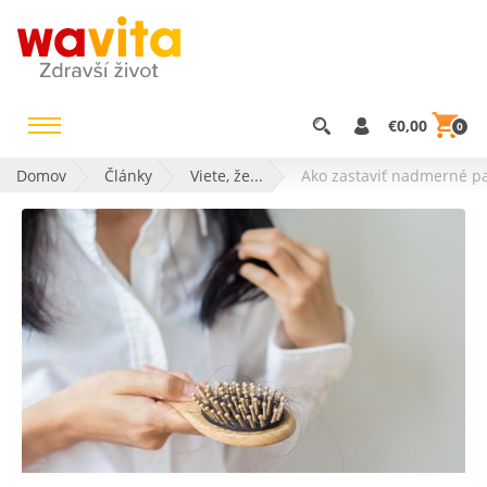
€0,00
0
Domov
Články
Viete, že...
Ako zastaviť nadmerné p