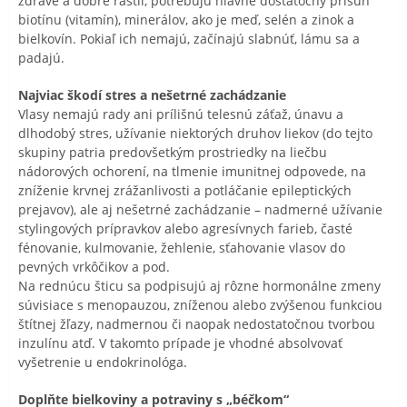
zdravé a dobre rástli, potrebujú hlavne dostatočný prísun
biotínu (vitamín), minerálov, ako je meď, selén a zinok a
bielkovín. Pokiaľ ich nemajú, začínajú slabnúť, lámu sa a
padajú.
Najviac škodí stres a nešetrné zachádzanie
Vlasy nemajú rady ani prílišnú telesnú záťaž, únavu a
dlhodobý stres, užívanie niektorých druhov liekov (do tejto
skupiny patria predovšetkým prostriedky na liečbu
nádorových ochorení, na tlmenie imunitnej odpovede, na
zníženie krvnej zrážanlivosti a potláčanie epileptických
prejavov), ale aj nešetrné zachádzanie – nadmerné užívanie
stylingových prípravkov alebo agresívnych farieb, časté
fénovanie, kulmovanie, žehlenie, sťahovanie vlasov do
pevných vrkôčikov a pod.
Na rednúcu šticu sa podpisujú aj rôzne hormonálne zmeny
súvisiace s menopauzou, zníženou alebo zvýšenou funkciou
štítnej žľazy, nadmernou či naopak nedostatočnou tvorbou
inzulínu atď. V takomto prípade je vhodné absolvovať
vyšetrenie u endokrinológa.
Doplňte bielkoviny a potraviny s „béčkom“