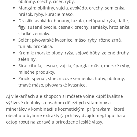
obilniny, orechy, cícer, ryby.
Mangán: obilniny, vajcia, avokádo, orechy, semienka,
hrášok, ryby, kuracie mäso.
Draslík: avokádo, banány, fazuľa, nelúpaná ryža, datle,
figy, sušené ovocie, cesnak, orechy, zemiaky, hrozienka,
sladké zemiaky.
Selén: pivovarské kvasnice, mäso, ryby, rôzne zrná,
tuniak, brokolica.
Kremík: morské plody, ryža, sójové bôby, zelené druhy
zeleniny.
Síra: cibuľa, cesnak, vajcia, špargľa, mäso, morské ryby,
mliečne produkty.
Zinok: špenát, slnečnicové semienka, huby, obilniny,
tmavé mäso, pivovarské kvasnice.
Aj v lekárňach a e-shopoch si môžete voľne kúpiť kvalitné
výživové doplnky s obsahom dôležitých vitamínov a
minerálov v kombinácii s kozmetickými prípravkami, ktoré
obsahujú bylinné extrakty (z pŕhľavy dvojdomej, lopúcha a
octopiroxu) na zdravé a prirodzene lesklé vlasy.