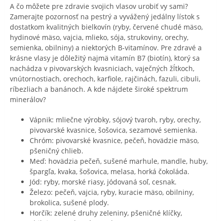
A čo môžete pre zdravie svojich vlasov urobiť vy sami?
Zamerajte pozornosť na pestrý a vyvážený jedálny lístok s
dostatkom kvalitných bielkovín (ryby, červené chudé mäso,
hydinové mäso, vajcia, mlieko, sója, strukoviny, orechy,
semienka, obilniny) a niektorých B-vitamínov. Pre zdravé a
krásne vlasy je dôležitý najmä vitamín B7 (biotín), ktorý sa
nachádza v pivovarských kvasniciach, vaječných žĺtkoch,
vnútornostiach, orechoch, karfiole, rajčinách, fazuli, cibuli,
ríbezliach a banánoch. A kde nájdete široké spektrum
minerálov?
Vápnik: mliečne výrobky, sójový tvaroh, ryby, orechy,
pivovarské kvasnice, šošovica, sezamové semienka.
Chróm: pivovarské kvasnice, pečeň, hovädzie mäso,
pšeničný chlieb.
Meď: hovädzia pečeň, sušené marhule, mandle, huby,
špargľa, kvaka, šošovica, melasa, horká čokoláda.
Jód: ryby, morské riasy, jódovaná soľ, cesnak.
Železo: pečeň, vajcia, ryby, kuracie mäso, obilniny,
brokolica, sušené plody.
Horčík: zelené druhy zeleniny, pšeničné klíčky,