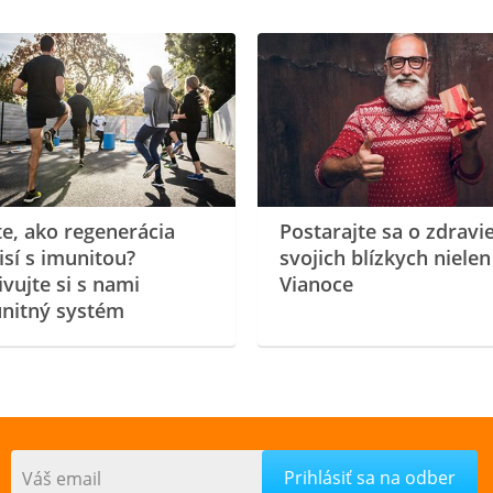
te, ako regenerácia
Postarajte sa o zdravi
isí s imunitou?
svojich blízkych nielen
ivujte si s nami
Vianoce
nitný systém
Váš email