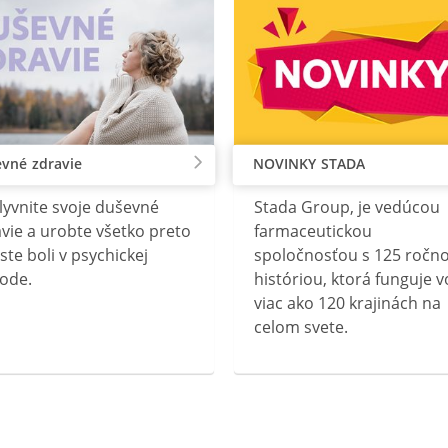
vné zdravie
NOVINKY STADA
lyvnite svoje duševné
Stada Group, je vedúcou
vie a urobte všetko preto
farmaceutickou
ste boli v psychickej
spoločnosťou s 125 ročn
ode.
históriou, ktorá funguje v
viac ako 120 krajinách na
celom svete.