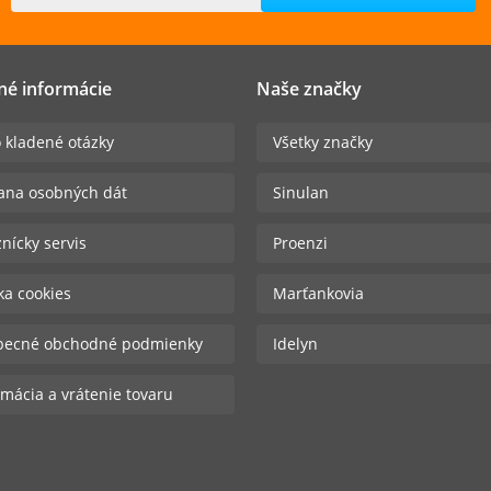
né informácie
Naše značky
 kladené otázky
Všetky značky
ana osobných dát
Sinulan
nícky servis
Proenzi
ika cookies
Marťankovia
becné obchodné podmienky
Idelyn
mácia a vrátenie tovaru