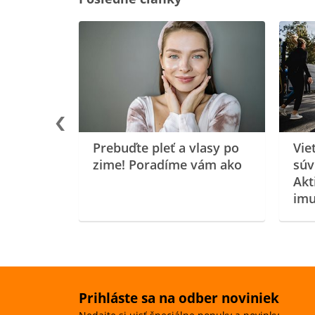
rgiu a
oenzýmu
Prebuďte pleť a vlasy po
Vie
zime! Poradíme vám ako
súv
Akt
imu
Prihláste sa na odber noviniek