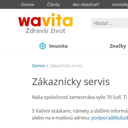
Domov
Články
Ako objednať?
Kontakt
Imunita
Značky
Domov
Zákaznícky servis
Zákaznícky servis
Naša spoločnosť zamestnáva vyše 70 ľudí. Tí 
S Vašimi otázkami, námety a ďalšími informá
alebo na e-mailovú adresu:
podpora@klubzdr