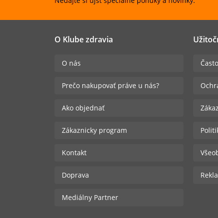
Nedajte si ujsť špeciálne ponuky a novinky.
O Klube zdravia
Užitoč
O nás
Často
Prečo nakupovať práve u nás?
Ochr
Ako objednať
Zákaz
Zákaznicky program
Polit
Kontakt
Všeo
Doprava
Rekla
Mediálny Partner