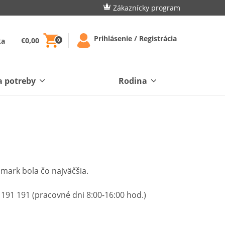
Zákaznícky program
Prihlásenie / Registrácia
€0,00
ka
0
a potreby
Rodina
lmark bola čo najväčšia.
191 191 (pracovné dni 8:00-16:00 hod.)