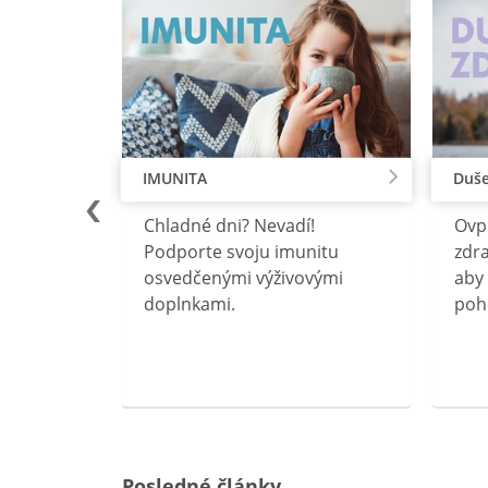
IMUNITA
Duše
lu
Chladné dni? Nevadí!
Ovp
rebný na
Podporte svoju imunitu
zdra
očného
osvedčenými výživovými
aby 
doplnkami.
poh
ravín
ovou
Posledné články