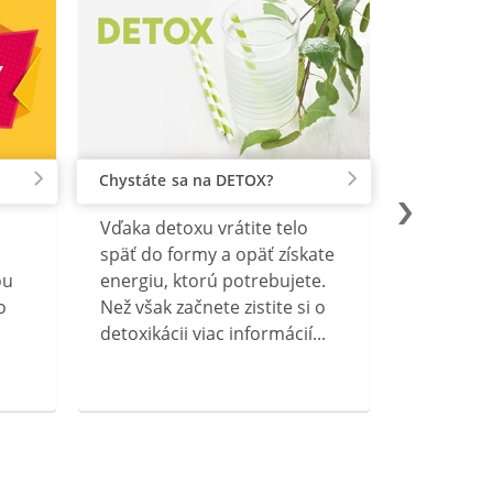
Chystáte sa na DETOX?
Vďaka detoxu vrátite telo
späť do formy a opäť získate
ou
energiu, ktorú potrebujete.
o
Než však začnete zistite si o
detoxikácii viac informácií...