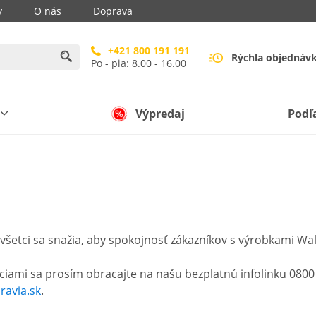
y
O nás
Doprava
+421 800 191 191
Rýchla objednáv
Po - pia: 8.00 - 16.00
Výpredaj
Podľ
všetci sa snažia, aby spokojnosť zákazníkov s výrobkami Wa
ciami sa prosím obracajte na našu bezplatnú infolinku 0800 
avia.sk
.