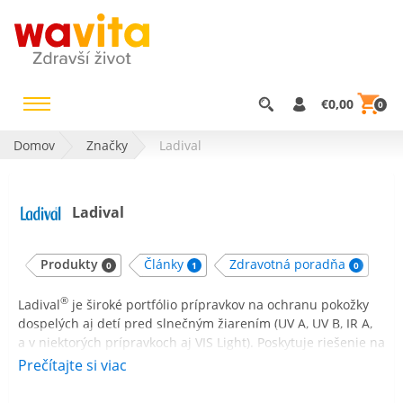
€0,00
0
Domov
Značky
Ladival
Ladival
Produkty
Články
Zdravotná poradňa
0
1
0
®
Ladival
je široké portfólio prípravkov na ochranu pokožky
dospelých aj detí pred slnečným žiarením (UV A, UV B, IR A,
a v niektorých prípravkoch aj VIS Light). Poskytuje riešenie na
alergickú pokožku, ale aj pleťové krémy vhodné na
Prečítajte si viac
každodenné použitie ako základ pod make – up. Ladival
AKUT na upokojenie a regeneráciu pokožky po opaľovaní je