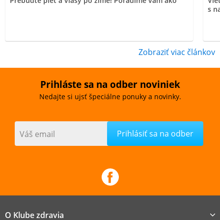
Prebuďte pleť a vlasy po zime! Poradíme vám ako
Vie
s n
Zobraziť viac článkov
Prihláste sa na odber noviniek
Nedajte si ujsť špeciálne ponuky a novinky.
Váš email
O Klube zdravia