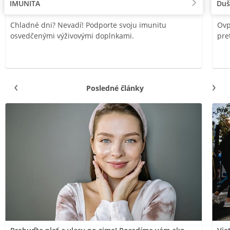
IMUNITA
Duš
Chladné dni? Nevadí! Podporte svoju imunitu
Ovp
osvedčenými výživovými doplnkami.
pre
Posledné články