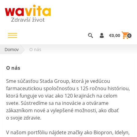
€0,00
0
Domov
O nás
O nás
Sme súčasťou Stada Group, ktorá je vedúcou
farmaceutickou spoločnosťou s 125 ročnou históriou,
ktorá funguje vo viac ako 120 krajinách na celom
svete. Sústredíme sa na inovácie a otvárame
zákazníkom nové a vylepšené možnosti, ako dbať
o svoje zdravie.
V našom portfóliu nájdete značky ako Biopron, Idelyn,