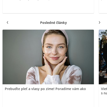
Posledné články
Prebuďte pleť a vlasy po zime! Poradíme vám ako
Vie
s n