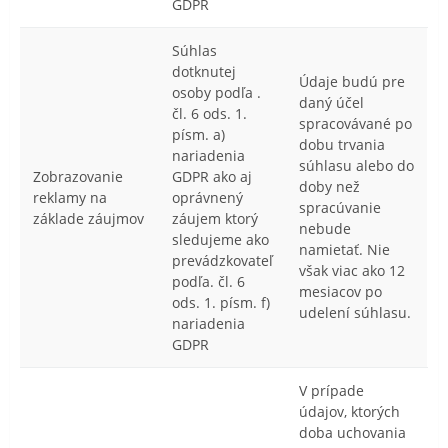
GDPR
Súhlas
dotknutej
Údaje budú pre
osoby podľa .
daný účel
čl. 6 ods. 1.
spracovávané po
písm. a)
dobu trvania
nariadenia
súhlasu alebo do
Zobrazovanie
GDPR ako aj
doby než
reklamy na
oprávnený
spracúvanie
základe záujmov
záujem ktorý
nebude
sledujeme ako
namietať. Nie
prevádzkovateľ
však viac ako 12
podľa. čl. 6
mesiacov po
ods. 1. písm. f)
udelení súhlasu.
nariadenia
GDPR
V prípade
údajov, ktorých
doba uchovania