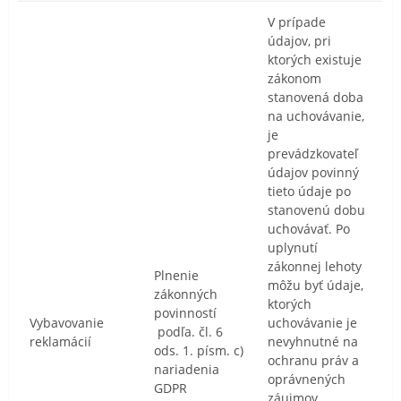
V prípade
údajov, pri
ktorých existuje
zákonom
stanovená doba
na uchovávanie,
je
prevádzkovateľ
údajov povinný
tieto údaje po
stanovenú dobu
uchovávať. Po
uplynutí
zákonnej lehoty
Plnenie
môžu byť údaje,
zákonných
ktorých
povinností
Vybavovanie
uchovávanie je
podľa. čl. 6
reklamácií
nevyhnutné na
ods. 1. písm. c)
ochranu práv a
nariadenia
oprávnených
GDPR
záujmov