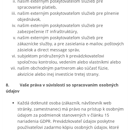
našim externým poskytovateľom služieb pre
spracovanie platieb,
našim externým poskytovateľom služieb pre plnenie
objednávok,
našim externým poskytovateľom služieb pre
zabezpečenie IT infraštruktúry,
našim externým poskytovateľom služieb pre
zákaznícke služby, a pre zasielania e-mailov, poštových
zásielok a direct message správ,
subjektom pridružených k prevádzkovateľovi
spoločnou kontrolou, vedením alebo vlastníkmi alebo
našim obchodným partnerom ako súčasť fúzie,
akvizície alebo inej investície tretej strany.
8. Vaše práva v súvislosti so spracovaním osobných
údajov
Každá dotknuté osoba (zákazník, návštevník web
stránky, zamestnanec) má právo na prístup k osobným
údajom za podmienok stanovených v článku 15
nariadenia GDPR. Prevádzkovateľ údajov poskytne
používateľovi zadarmo kópiu osobných údajov, ktoré