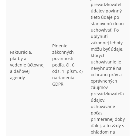
prevádzkovateľ
údajov povinný
tieto údaje po
stanovenú dobu
uchovávať. Po
uplynutí
zákonnej lehoty
Plnenie
môžu byť údaje,
Fakturácia,
zákonných
ktorých
platby a
povinností
uchovávanie je
vedenie účtovnej
podľa. čl. 6
nevyhnutné na
a daňovej
ods. 1. písm. c)
ochranu práv a
agendy
nariadenia
oprávnených
GDPR
záujmov
prevádzkovateľa
údajov,
uchovávané
počas
primeranej doby
ďalej, a to vždy s
ohľadom na