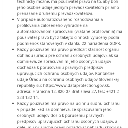
technicky možné, má používateľ právo na to, aby boli
jeho osobné údaje jedným prevádzkovateľom priamo
prenášané druhému prevádzkovateľovi.
V prípade automatizovaného rozhodovania a
profilovania založeného výhradne na
automatizovanom spracovaní (vrátane profilovania) má
používateľ právo byť z takejto činnosti vylúčený podľa
podmienok stanovených v článku 22 nariadenia GDPR.
Každý používateľ má právo predložiť sťažnosť orgánu
dohľadu (úradu pre ochranu osobných údajov), ak sa
domnieva, že spracúvaním jeho osobných údajov
dochádza k porušovaniu právnych predpisov
upravujúcich ochranu osobných údajov. Kontaktné
údaje Úradu na ochranu osobných údajov Slovenskej
republiky sú: https://www.dataprotection.gov.sk,
adresa: Hraničná 12, 820 07 Bratislava 27, tel.: +421 2
323 132 14.
Každý používateľ má právo na účinnú súdnu ochranu
v prípade, keď sa domnieva, že spracúvaním jeho
osobných údajov došlo k porušeniu právnych
predpisov upravujúcich ochranu osobných údajov, a
ďalej mu prislúcha právo požadovať náhradu škody na