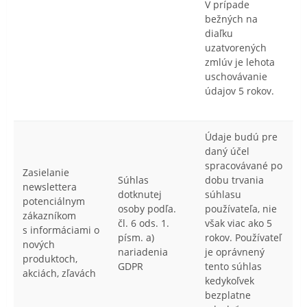
V prípade
bežných na
diaľku
uzatvorených
zmlúv je lehota
uschovávanie
údajov 5 rokov.
Údaje budú pre
daný účel
spracovávané po
Zasielanie
Súhlas
dobu trvania
newslettera
dotknutej
súhlasu
potenciálnym
osoby podľa.
používateľa, nie
zákazníkom
čl. 6 ods. 1.
však viac ako 5
s informáciami o
písm. a)
rokov. Používateľ
nových
nariadenia
je oprávnený
produktoch,
GDPR
tento súhlas
akciách, zľavách
kedykoľvek
bezplatne