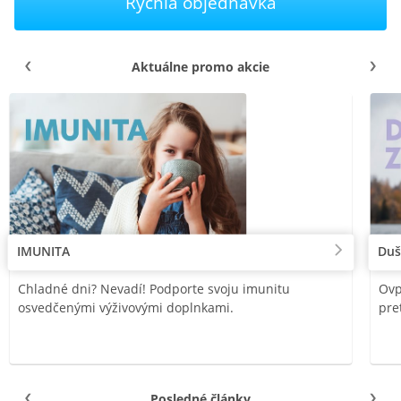
Rýchla objednávka
Aktuálne promo akcie
IMUNITA
Duš
Chladné dni? Nevadí! Podporte svoju imunitu
Ovp
osvedčenými výživovými doplnkami.
pre
Posledné články