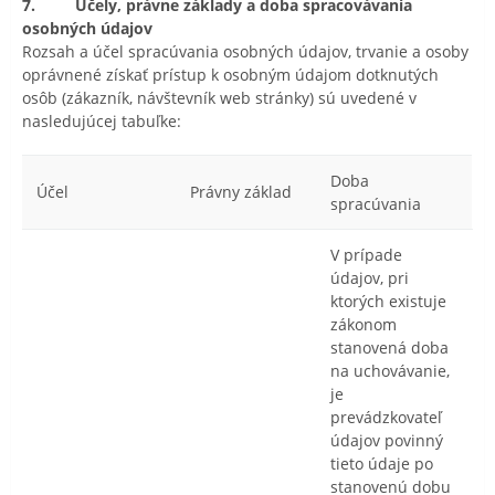
7. Účely, právne základy a doba spracovávania
osobných údajov
Rozsah a účel spracúvania osobných údajov, trvanie a osoby
oprávnené získať prístup k osobným údajom dotknutých
osôb (zákazník, návštevník web stránky) sú uvedené v
nasledujúcej tabuľke:
Doba
Účel
Právny základ
spracúvania
V prípade
údajov, pri
ktorých existuje
zákonom
stanovená doba
na uchovávanie,
je
prevádzkovateľ
údajov povinný
tieto údaje po
stanovenú dobu