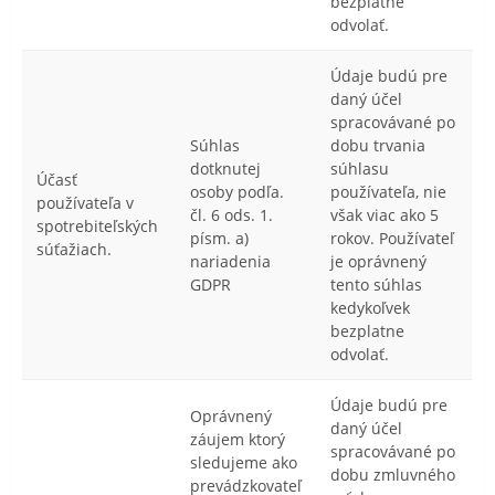
bezplatne
odvolať.
Údaje budú pre
daný účel
spracovávané po
Súhlas
dobu trvania
dotknutej
súhlasu
Účasť
osoby podľa.
používateľa, nie
používateľa v
čl. 6 ods. 1.
však viac ako 5
spotrebiteľských
písm. a)
rokov. Používateľ
súťažiach.
nariadenia
je oprávnený
GDPR
tento súhlas
kedykoľvek
bezplatne
odvolať.
Údaje budú pre
Oprávnený
daný účel
záujem ktorý
spracovávané po
sledujeme ako
dobu zmluvného
prevádzkovateľ