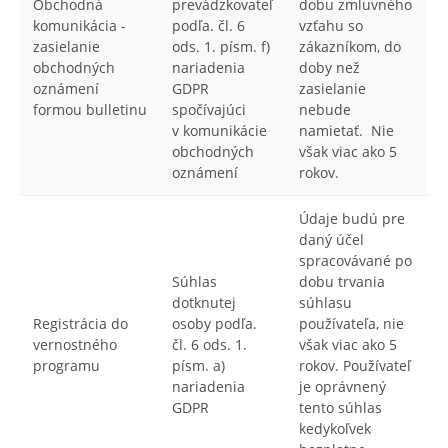
Obchodná
prevádzkovateľ
dobu zmluvného
komunikácia -
podľa. čl. 6
vzťahu so
zasielanie
ods. 1. písm. f)
zákazníkom, do
obchodných
nariadenia
doby než
oznámení
GDPR
zasielanie
formou bulletinu
spočívajúci
nebude
v komunikácie
namietať. Nie
obchodných
však viac ako 5
oznámení
rokov.
Údaje budú pre
daný účel
spracovávané po
Súhlas
dobu trvania
dotknutej
súhlasu
Registrácia do
osoby podľa.
používateľa, nie
vernostného
čl. 6 ods. 1.
však viac ako 5
programu
písm. a)
rokov. Používateľ
nariadenia
je oprávnený
GDPR
tento súhlas
kedykoľvek