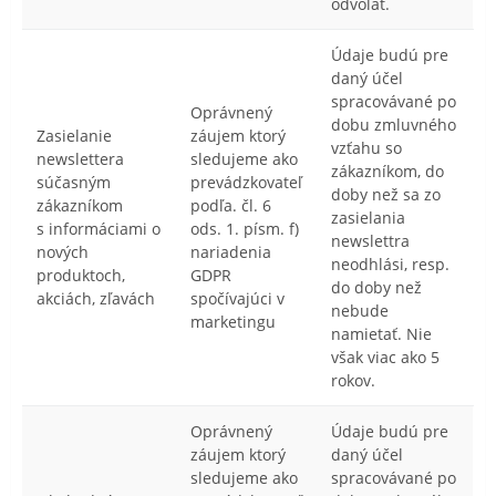
odvolať.
Údaje budú pre
daný účel
spracovávané po
Oprávnený
dobu zmluvného
Zasielanie
záujem ktorý
vzťahu so
newslettera
sledujeme ako
zákazníkom, do
súčasným
prevádzkovateľ
doby než sa zo
zákazníkom
podľa. čl. 6
zasielania
s informáciami o
ods. 1. písm. f)
newslettra
nových
nariadenia
neodhlási, resp.
produktoch,
GDPR
do doby než
akciách, zľavách
spočívajúci v
nebude
marketingu
namietať. Nie
však viac ako 5
rokov.
Oprávnený
Údaje budú pre
záujem ktorý
daný účel
sledujeme ako
spracovávané po