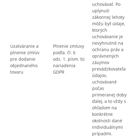
uchovávať. Po
uplynutí
zákonnej lehoty
môžu byť údaje,
ktorých
uchovávanie je
nevyhnutné na
Uzatváranie a
Plnenie zmluvy
ochranu práv a
plnenie zmlúv
podľa. čl. 6
oprávnených
pre dodanie
ods. 1. písm. b)
záujmov
objednaného
nariadenia
prevádzkovateľa
tovaru
GDPR
údajov,
uchovávané
počas
primeranej doby
ďalej, a to vždy s
ohľadom na
konkrétne
okolnosti dané
individuálnymi
prípadmi.