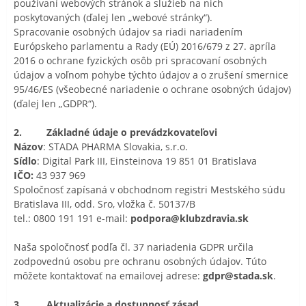
používaní webových stránok a služieb na nich
poskytovaných (ďalej len „webové stránky“).
Spracovanie osobných údajov sa riadi nariadením
Európskeho parlamentu a Rady (EÚ) 2016/679 z 27. apríla
2016 o ochrane fyzických osôb pri spracovaní osobných
údajov a voľnom pohybe týchto údajov a o zrušení smernice
95/46/ES (všeobecné nariadenie o ochrane osobných údajov)
(ďalej len „GDPR“).
2. Základné údaje o prevádzkovateľovi
Názov
: STADA PHARMA Slovakia, s.r.o.
Sídlo
: Digital Park III, Einsteinova 19 851 01 Bratislava
IČO:
43 937 969
Spoločnosť zapísaná v obchodnom registri Mestského súdu
Bratislava III, odd. Sro, vložka č. 50137/B
tel.: 0800 191 191 e-mail:
podpora@klubzdravia.sk
Naša spoločnosť podľa čl. 37 nariadenia GDPR určila
zodpovednú osobu pre ochranu osobných údajov. Túto
môžete kontaktovať na emailovej adrese:
gdpr@stada.sk
.
3. Aktualizácie a dostupnosť zásad