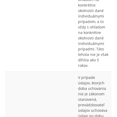
konkrétne
okolnosti dané
individuálnymi
prípadom, a to
vždy s ohľadom
na konkrétne
okolnosti dané
individuálnymi
prípadmi. Táto
lehota nie je však
dlhšia ako 5
rokov.
V prípade
údajov, ktorých
doba uchovania
nie je zákonom
stanovená,
prevádzkovateľ
údajov uchováva
údaje po dobu