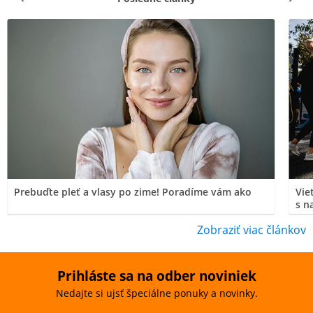
Prebuďte pleť a vlasy po zime! Poradíme vám ako
Vie
s n
Zobraziť viac článkov
Prihláste sa na odber noviniek
Nedajte si ujsť špeciálne ponuky a novinky.