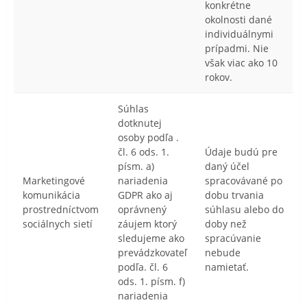
konkrétne
okolnosti dané
individuálnymi
prípadmi. Nie
však viac ako 10
rokov.
Súhlas
dotknutej
osoby podľa .
čl. 6 ods. 1.
Údaje budú pre
písm. a)
daný účel
Marketingové
nariadenia
spracovávané po
komunikácia
GDPR ako aj
dobu trvania
prostredníctvom
oprávnený
súhlasu alebo do
sociálnych sietí
záujem ktorý
doby než
sledujeme ako
spracúvanie
prevádzkovateľ
nebude
podľa. čl. 6
namietať.
ods. 1. písm. f)
nariadenia