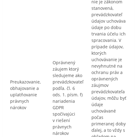
nie je zákonom
stanovená,
prevádzkovateľ
údajov uchováva
údaje po dobu
trvania účelu ich
spracovania. V
prípade údajov,
ktorých
uchovávanie je
Oprávnený
nevyhnutné na
záujem ktorý
ochranu práv a
sledujeme ako
oprávnených
Preukazovanie,
prevádzkovateľ
záujmov
obhajovanie a
podľa. čl. 6
prevádzkovateľa
uplatňovanie
ods. 1. písm. f)
údajov, môžu byť
právnych
nariadenia
údaje
nárokov
GDPR
uchovávané
spočívajúci
počas
v riešení
primeranej doby
právnych
ďalej, a to vždy s
nárokov
ohľadom na