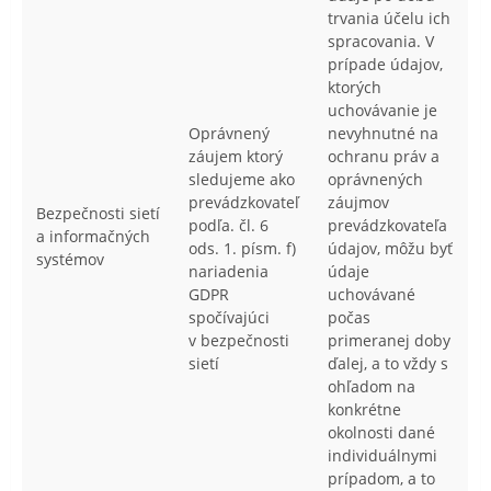
trvania účelu ich
spracovania. V
prípade údajov,
ktorých
uchovávanie je
Oprávnený
nevyhnutné na
záujem ktorý
ochranu práv a
sledujeme ako
oprávnených
prevádzkovateľ
záujmov
Bezpečnosti sietí
podľa. čl. 6
prevádzkovateľa
a informačných
ods. 1. písm. f)
údajov, môžu byť
systémov
nariadenia
údaje
GDPR
uchovávané
spočívajúci
počas
v bezpečnosti
primeranej doby
sietí
ďalej, a to vždy s
ohľadom na
konkrétne
okolnosti dané
individuálnymi
prípadom, a to