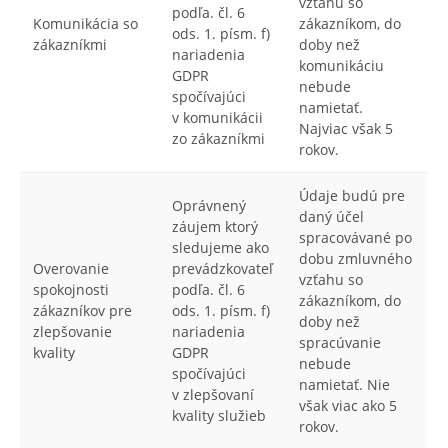
vzťahu so
podľa. čl. 6
Komunikácia so
zákazníkom, do
ods. 1. písm. f)
zákazníkmi
doby než
nariadenia
komunikáciu
GDPR
nebude
spočívajúci
namietať.
v komunikácii
Najviac však 5
zo zákazníkmi
rokov.
Údaje budú pre
Oprávnený
daný účel
záujem ktorý
spracovávané po
sledujeme ako
dobu zmluvného
Overovanie
prevádzkovateľ
vzťahu so
spokojnosti
podľa. čl. 6
zákazníkom, do
zákazníkov pre
ods. 1. písm. f)
doby než
zlepšovanie
nariadenia
spracúvanie
kvality
GDPR
nebude
spočívajúci
namietať. Nie
v zlepšovaní
však viac ako 5
kvality služieb
rokov.