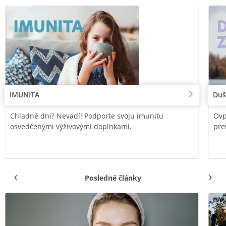
IMUNITA
Duš
Chladné dni? Nevadí! Podporte svoju imunitu
Ovp
osvedčenými výživovými doplnkami.
pre
Posledné články