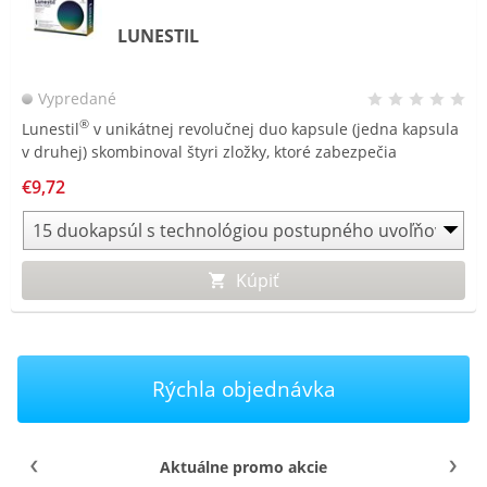
LUNESTIL
Vypredané
®
Lunestil
v unikátnej revolučnej duo kapsule (jedna kapsula
v druhej) skombinoval štyri zložky, ktoré zabezpečia
®
relaxáciu a kvalitný spánok počas celej noci. Lunestil
nie je
€9,72
návykový a po prebudení nespôsobuje ospalosť.
Kúpiť
Rýchla objednávka
Aktuálne promo akcie