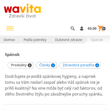
€0,00
0
Domov
Podľa potreby
Duševné zdravie
Spánok
Spánok
Produkty
Články
Zdravotná poradňa
2
3
0
Dodržujete pravidlá spánkovej hygieny, a napriek
tomu sa Vám nedarí zaspať alebo Váš spánok nie je
príliš kvalitný? Na vine môže byť celý rad faktorov, od
zlého životného štýlu po závažnejšie poruchy spánku.
Vyskúšajte nenávykovú a šetrnú cestu na kvalitný
spánok a svieže ráno.