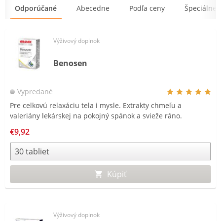
Odporúčané
Abecedne
Podľa ceny
Špeciálne 
Výživový doplnok
Benosen
Vypredané
Pre celkovú relaxáciu tela i mysle. Extrakty chmeľu a
valeriány lekárskej na pokojný spánok a svieže ráno.
€9,92
Kúpiť
Výživový doplnok