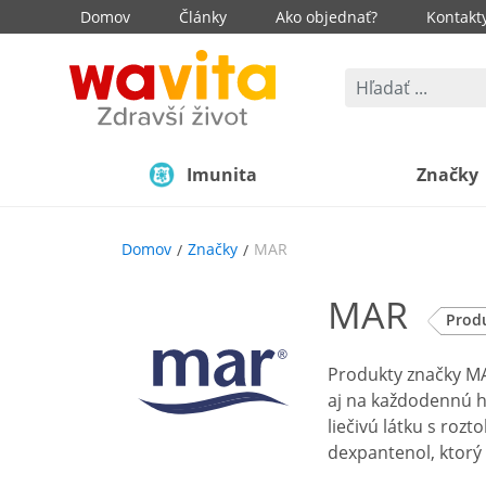
Domov
Články
Ako objednať?
Kontakt
Imunita
Značky
Domov
Značky
MAR
MAR
Prod
Produkty značky MA
aj na každodennú hy
liečivú látku s roz
dexpantenol, ktorý 