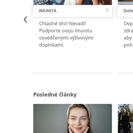
IMUNITA
Duše
lu
Chladné dni? Nevadí!
Ovp
rebný na
Podporte svoju imunitu
zdra
očného
osvedčenými výživovými
aby 
doplnkami.
poh
ravín
ovou
Posledné články
rgiu a
oenzýmu