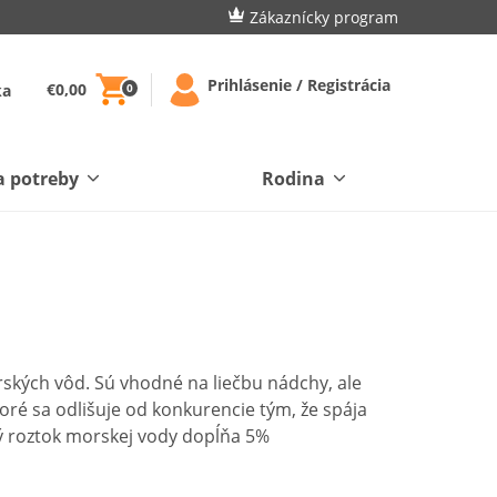
Zákaznícky program
Prihlásenie / Registrácia
€0,00
ka
0
a potreby
Rodina
ských vôd. Sú vhodné na liečbu nádchy, ale
oré sa odlišuje od konkurencie tým, že spája
ký roztok morskej vody dopĺňa 5%