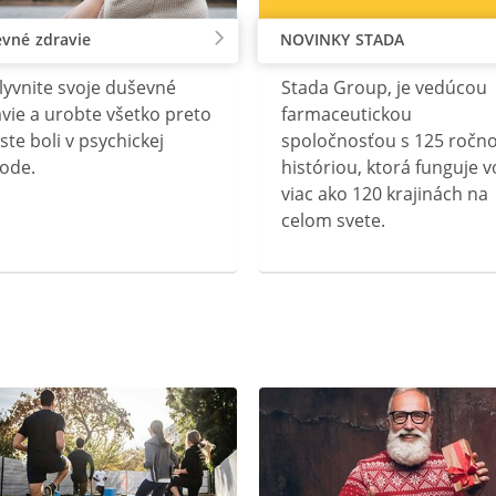
vné zdravie
NOVINKY STADA
lyvnite svoje duševné
Stada Group, je vedúcou
vie a urobte všetko preto
farmaceutickou
ste boli v psychickej
spoločnosťou s 125 ročn
ode.
históriou, ktorá funguje v
viac ako 120 krajinách na
celom svete.