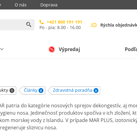
y
O nás
Doprava
+421 800 191 191
Rýchla objednáv
Po - pia: 8.00 - 16.00
Výpredaj
Podľ
ukty
Články
Zdravotná poradňa
1
0
0
R patria do kategórie nosových sprejov dekongestív, aj mor
gienu nosa. Jedinečnosť produktov spočíva v ich zložení, kt
tokom morskej vody z Islandu. V prípade MAR PLUS, izotonic
regeneruje sliznicu nosa.