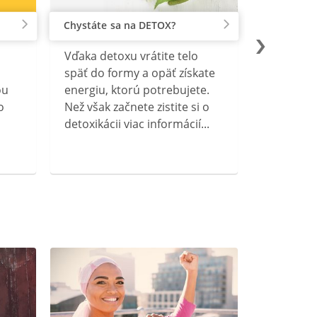
Chystáte sa na DETOX?
Vďaka detoxu vrátite telo
späť do formy a opäť získate
ou
energiu, ktorú potrebujete.
o
Než však začnete zistite si o
detoxikácii viac informácií...