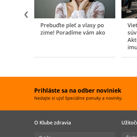
Prebuďte pleť a vlasy po
Vie
zime! Poradíme vám ako
súv
Akt
imu
Prihláste sa na odber noviniek
Nedajte si ujsť špeciálne ponuky a novinky.
O Klube zdravia
Užitoč