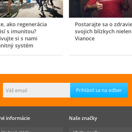
te, ako regenerácia
Postarajte sa o zdravi
isí s imunitou?
svojich blízkych nielen
ivujte si s nami
Vianoce
nitný systém
Váš email
né informácie
Naše značky