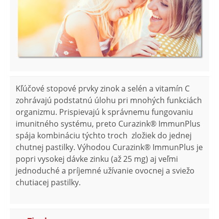
Kľúčové stopové prvky zinok a selén a vitamín C
zohrávajú podstatnú úlohu pri mnohých funkciách
organizmu. Prispievajú k správnemu fungovaniu
imunitného systému, preto Curazink® ImmunPlus
spája kombináciu týchto troch zložiek do jednej
chutnej pastilky. Výhodou Curazink® ImmunPlus je
popri vysokej dávke zinku (až 25 mg) aj veľmi
jednoduché a príjemné užívanie ovocnej a sviežo
chutiacej pastilky.