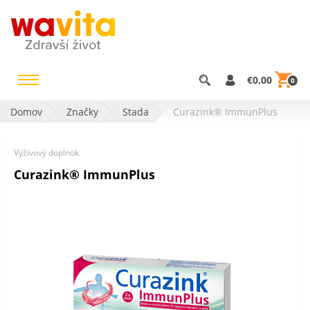
€0,00
0
Domov
Značky
Stada
Curazink® ImmunPlus
Výživový doplnok
Curazink® ImmunPlus