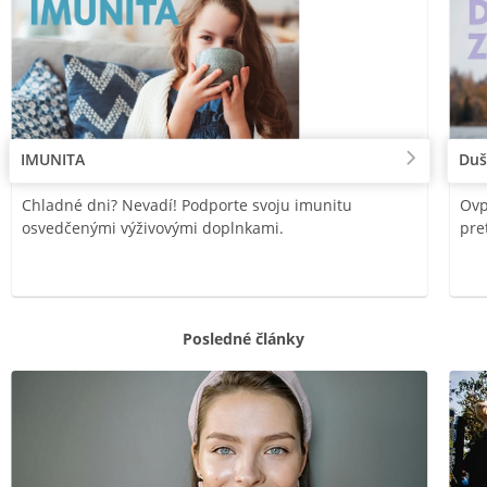
IMUNITA
Duš
Chladné dni? Nevadí! Podporte svoju imunitu
Ovp
osvedčenými výživovými doplnkami.
pre
Posledné články