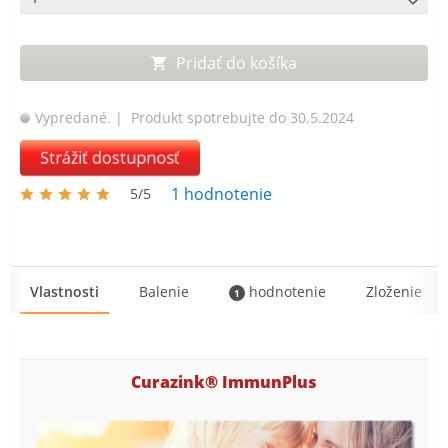
Pridať do košíka
Vypredané.
| Produkt spotrebujte do 30.5.2024
Strážiť dostupnosť
1
hodnotenie
5/5
Vlastnosti
Balenie
hodnotenie
Zloženie
1
Curazink® ImmunPlus