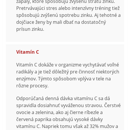
zápaly, ktoré spôsobujú zvýšenú stratu zinku.
Pretrvávajúci stres alebo intenzívny tréning tiež
spôsobujú zvýšenú spotrebu zinku. Aj tehotné a
dojčiace ženy by mali dbať na dostatočný
prísun zinku.
Vitamín C
Vitamín C dokáže v organizme vychytávať voľné
radikály a je tiež dôležitý pre činnosť niektorých
enzýmov. Týmto spôsobom vplýva v tele na
rôzne procesy.
Odporúčaná denná dávka vitamínu C sa dá
spravidla dosiahnuť vyváženou stravou. Čerstvé
ovocie a zelenina, ako aj čierne ríbezle a
červená paprika obsahujú vysoké dávky
vitamínu C. Napriek tomu však až 32% mužov a