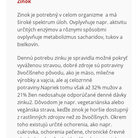
Zinok
Zinok je potrebný v celom organizme a má
široké spektrum úloh. Ovplyvňuje napr. aktivitu
určitých enzýmov a rôznymi spôsobmi
ovplyvňuje metabolizmus sacharidov, tukov a
bielkovín.
Dennú potrebu zinku je spravidla možné pokryť
vyváženou stravou, dobré zdroje sú potraviny
živočíšneho pôvodu, ako je mäso, mliečne
výrobky a vajcia, ale aj celozrnné
potraviny.Napriek tomu však až 32% mužov a
21% žien nedosahuje odporúčané denné dávky
zinku2. Dôvodom je napr. vegetariánska alebo
vegánska strava, keďže zinok je horšie dostupný
z rastlinných zdrojov než zo živočíšnych. Okrem
toho existujú určité ochorenia, ako napr.
cukrovka, ochorenia pečene, chronické črevné