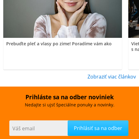
Prebuďte pleť a vlasy po zime! Poradíme vám ako
Vie
s n
Zobraziť viac článkov
Prihláste sa na odber noviniek
Nedajte si ujsť špeciálne ponuky a novinky.
Váš email