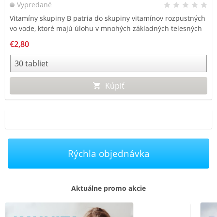
Vypredané
Vitamíny skupiny B patria do skupiny vitamínov rozpustných
vo vode, ktoré majú úlohu v mnohých základných telesných
funkciách. Sú vylučované močom a môžu byť ľahko zničené
€2,80
pri varení alebo spracovaní potravín.
Kúpiť
Rýchla objednávka
Aktuálne promo akcie