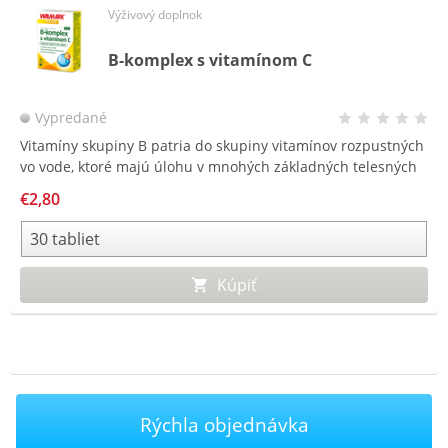
Výživový doplnok
B-komplex s vitamínom C
Vypredané
Vitamíny skupiny B patria do skupiny vitamínov rozpustných
vo vode, ktoré majú úlohu v mnohých základných telesných
funkciách. Sú vylučované močom a môžu byť ľahko zničené
€2,80
pri varení alebo spracovaní potravín.
Kúpiť
Rýchla objednávka