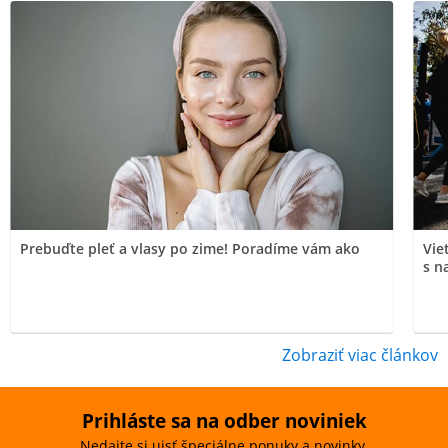
Prebuďte pleť a vlasy po zime! Poradíme vám ako
Vie
s n
Zobraziť viac článkov
Prihláste sa na odber noviniek
Nedajte si ujsť špeciálne ponuky a novinky.