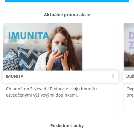
Aktuálne promo akcie
IMUNITA
Duš
Chladné dni? Nevadí! Podporte svoju imunitu
Ovp
osvedčenými výživovými doplnkami.
pre
Posledné články