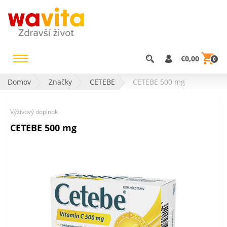
€0,00
0
Domov
Značky
CETEBE
CETEBE 500 mg
Výživový doplnok
CETEBE 500 mg