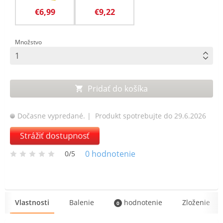
€6,99
€9,22
Množstvo
Pridať do košíka
Dočasne vypredané.
| Produkt spotrebujte do 29.6.2026
Strážiť dostupnosť
0
hodnotenie
0/5
Vlastnosti
Balenie
hodnotenie
Zloženie
0