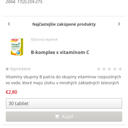
2004; 17(2):259-275.
Najčastejšie zakúpené produkty
Výživový doplnok
B-komplex s vitamínom C
Vypredané
Vitamíny skupiny B patria do skupiny vitamínov rozpustných
vo vode, ktoré majú úlohu v mnohých základných telesných
funkciách. Sú vylučované močom a môžu byť ľahko zničené
€2,80
pri varení alebo spracovaní potravín.
Kúpiť