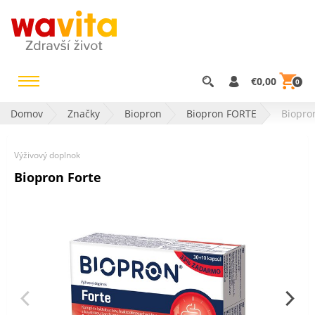
€0,00
0
Domov
Značky
Biopron
Biopron FORTE
Biopro
Výživový doplnok
Biopron Forte