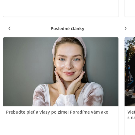
Posledné články
Prebuďte pleť a vlasy po zime! Poradíme vám ako
Vie
s n