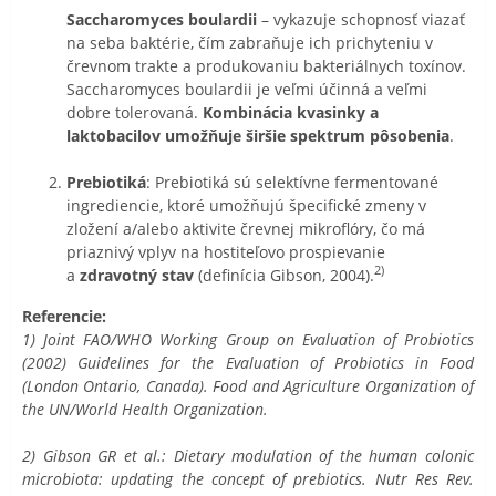
Saccharomyces boulardii
– vykazuje schopnosť viazať
na seba baktérie, čím zabraňuje ich prichyteniu v
črevnom trakte a produkovaniu bakteriálnych toxínov.
Saccharomyces boulardii je veľmi účinná a veľmi
dobre tolerovaná.
Kombinácia kvasinky a
laktobacilov umožňuje širšie spektrum pôsobenia
.
Prebiotiká
: Prebiotiká sú selektívne fermentované
ingrediencie, ktoré umožňujú špecifické zmeny v
zložení a/alebo aktivite črevnej mikroflóry, čo má
priaznivý vplyv na hostiteľovo prospievanie
2)
a
zdravotný stav
(definícia Gibson, 2004).
Referencie:
1) Joint FAO/WHO Working Group on Evaluation of Probiotics
(2002) Guidelines for the Evaluation of Probiotics in Food
(London Ontario, Canada). Food and Agriculture Organization of
the UN/World Health Organization.
2) Gibson GR et al.: Dietary modulation of the human colonic
microbiota: updating the concept of prebiotics. Nutr Res Rev.