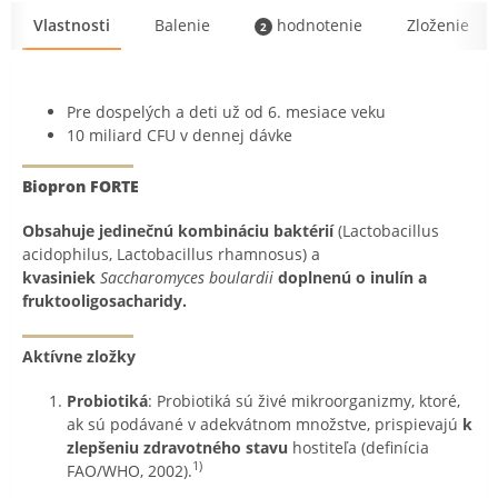
Vlastnosti
Balenie
hodnotenie
Zloženie
2
Pre dospelých a deti už od 6. mesiace veku
10 miliard CFU v dennej dávke
Biopron FORTE
Obsahuje jedinečnú kombináciu baktérií
(Lactobacillus
acidophilus, Lactobacillus rhamnosus) a
kvasiniek
Saccharomyces boulardii
doplnenú o inulín a
fruktooligosacharidy.
Aktívne zložky
Probiotiká
: Probiotiká sú živé mikroorganizmy, ktoré,
ak sú podávané v adekvátnom množstve, prispievajú
k
zlepšeniu zdravotného stavu
hostiteľa (definícia
1)
FAO/WHO, 2002).