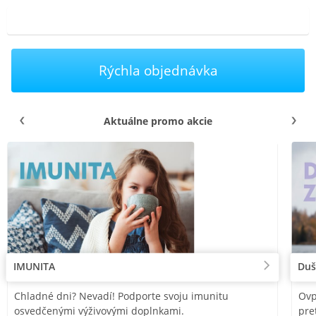
Rýchla objednávka
Aktuálne promo akcie
IMUNITA
Duš
Chladné dni? Nevadí! Podporte svoju imunitu
Ovp
osvedčenými výživovými doplnkami.
pre