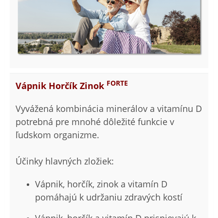
FORTE
Vápnik Horčík Zinok
Vyvážená kombinácia minerálov a vitamínu D
potrebná pre mnohé dôležité funkcie v
ľudskom organizme.
Účinky hlavných zložiek:
Vápnik, horčík, zinok a vitamín D
pomáhajú k udržaniu zdravých kostí
Vápnik, horčík a vitamín D prispievajú k