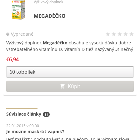
Výživový doplnok
MEGADÉČKO
Vypredané
Výživový doplnok
Megadéčko
obsahuje vysokú dávku dobre
vstrebateľného vitamínu D. Vitamín D tiež nazývaný „slnečný
vitamín“ podporuje normálnu funkciu imunitného systému a
€6,94
podporuje tiež zdravé kosti a zuby.
Kúpiť
Súvisiace články
11
22.01.2015 v 00.00
Je možné maškrtiť vápnik?
Jesť maškrty, pochutnávať si na niečom. To je význam slova