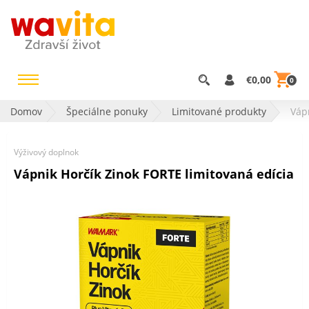
€0,00
0
Domov
Špeciálne ponuky
Limitované produkty
Váp
Výživový doplnok
Vápnik Horčík Zinok FORTE limitovaná edícia