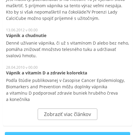
maškrtiť. S príjmom vápnika sa tento výraz veľmi nespája.
Kto by si však nepomaškrtil na čokoláde?V Proenzi Lady
CalciCube možno spojiť príjemné s užitočným.
13.06.2012 v 00.00
Vápnik a chudnutie
Denné užívanie vápnika, či už s vitamínom D alebo bez neho,
pomáha znižovať množstvo telesného tuku a udržiavať
svalovú hmotu.
28.04.2010 v 00.00
Vápnik a vitamín D a zdravie kolorekta
Podľa štúdie publikovanej v časopise Cancer Epidemiology,
Biomarkers and Prevention môžu doplnky vápnika
a vitamínu D podporovať zdravie buniek hrubého čreva
a konečníka
Zobraziť viac článkov