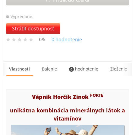
Vypredané.
Strážiť dostupnosť
0
hodnotenie
0/5
Vlastnosti
Balenie
hodnotenie
Zloženie
0
FORTE
Vápnik Horčík Zinok
unikátna kombinácia minerálnych látok a
vitamínov