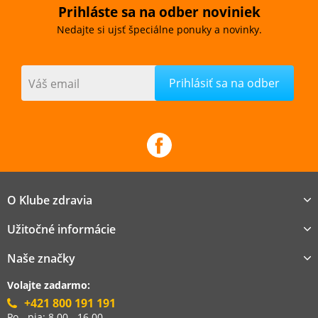
Prihláste sa na odber noviniek
Nedajte si ujsť špeciálne ponuky a novinky.
Váš email
O Klube zdravia
Užitočné informácie
Naše značky
Volajte zadarmo:
+421 800 191 191
Po - pia: 8.00 - 16.00