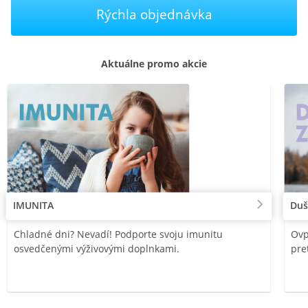
Rýchla objednávka
Aktuálne promo akcie
IMUNITA
Duš
Chladné dni? Nevadí! Podporte svoju imunitu
Ovp
osvedčenými výživovými doplnkami.
pre