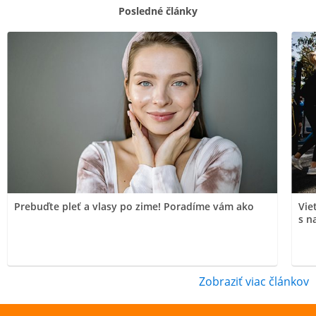
Posledné články
Prebuďte pleť a vlasy po zime! Poradíme vám ako
Vie
s n
Zobraziť viac článkov