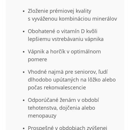
Zloženie prémiovej kvality
s vyváženou kombináciou minerálov
Obohatené o vitamín D kvôli
lepšiemu vstrebávaniu vápnika
Vápnik a horčík v optimálnom
pomere
Vhodné najmä pre seniorov, ľudí
dlhodobo upútaných na lôžko alebo
počas rekonvalescencie
Odporúčané ženám v období
tehotenstva, dojčenia alebo
menopauzy
Prospešné v obdobiach zvýšenej