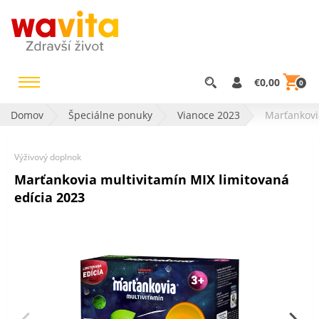
€0,00
0
Domov
Špeciálne ponuky
Vianoce 2023
Marťankovi
Výživový doplnok
Marťankovia multivitamín MIX limitovaná
edícia 2023