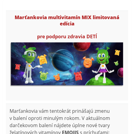
Marťankovia multivitamín MIX limitovaná
edícia
pre podporu zdravia DETÍ
Marťankovia vám tentokrát prinášajú zmenu
v balení oproti minulým rokom. V aktuálnom
darčekovom balení nájdete úplne nové tvary
želatínových vitamínov
EMOJIS
s príchuťami: