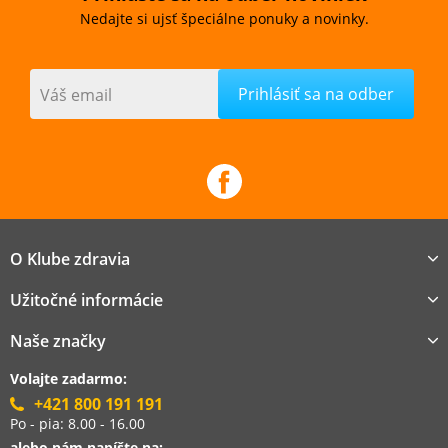
Nedajte si ujsť špeciálne ponuky a novinky.
Váš email
O Klube zdravia
Užitočné informácie
Naše značky
Volajte zadarmo:
+421 800 191 191
Po - pia: 8.00 - 16.00
alebo nám napíšte na: