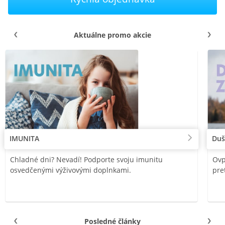
Aktuálne promo akcie
IMUNITA
Duš
Chladné dni? Nevadí! Podporte svoju imunitu
Ovp
osvedčenými výživovými doplnkami.
pre
Posledné články