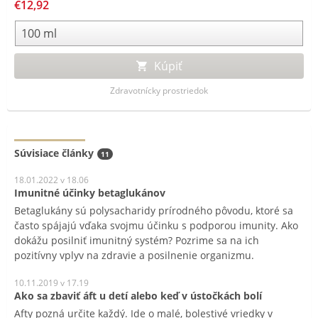
€12,92
Kúpiť
Zdravotnícky prostriedok
Súvisiace články
11
18.01.2022 v 18.06
Imunitné účinky betaglukánov
Betaglukány sú polysacharidy prírodného pôvodu, ktoré sa
často spájajú vďaka svojmu účinku s podporou imunity. Ako
dokážu posilniť imunitný systém? Pozrime sa na ich
pozitívny vplyv na zdravie a posilnenie organizmu.
10.11.2019 v 17.19
Ako sa zbaviť áft u detí alebo keď v ústočkách bolí
Afty pozná určite každý. Ide o malé, bolestivé vriedky v