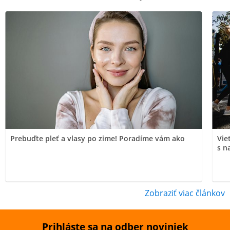
Prebuďte pleť a vlasy po zime! Poradíme vám ako
Vie
s n
Zobraziť viac článkov
Prihláste sa na odber noviniek