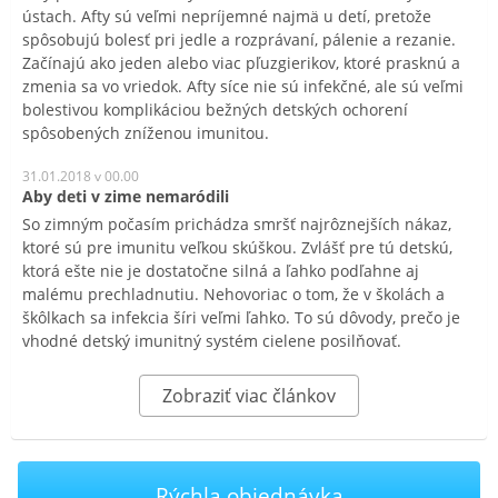
ústach. Afty sú veľmi nepríjemné najmä u detí, pretože
spôsobujú bolesť pri jedle a rozprávaní, pálenie a rezanie.
Začínajú ako jeden alebo viac pľuzgierikov, ktoré prasknú a
zmenia sa vo vriedok. Afty síce nie sú infekčné, ale sú veľmi
bolestivou komplikáciou bežných detských ochorení
spôsobených zníženou imunitou.
31.01.2018 v 00.00
Aby deti v zime nemaródili
So zimným počasím prichádza smršť najrôznejších nákaz,
ktoré sú pre imunitu veľkou skúškou. Zvlášť pre tú detskú,
ktorá ešte nie je dostatočne silná a ľahko podľahne aj
malému prechladnutiu. Nehovoriac o tom, že v školách a
škôlkach sa infekcia šíri veľmi ľahko. To sú dôvody, prečo je
vhodné detský imunitný systém cielene posilňovať.
Zobraziť viac článkov
Rýchla objednávka