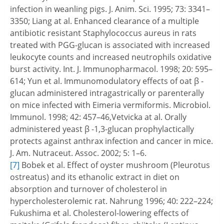
infection in weanling pigs. J. Anim. Sci. 1995; 73: 3341–
3350; Liang at al. Enhanced clearance of a multiple
antibiotic resistant Staphylococcus aureus in rats
treated with PGG-glucan is associated with increased
leukocyte counts and increased neutrophils oxidative
burst activity. Int. J. Immunopharmacol. 1998; 20: 595–
614; Yun et al. Immunomodulatory effects of oat β -
glucan administered intragastrically or parenterally
on mice infected with Eimeria vermiformis. Microbiol.
Immunol. 1998; 42: 457–46,Vetvicka at al. Orally
administered yeast β -1,3-glucan prophylactically
protects against anthrax infection and cancer in mice.
J. Am. Nutraceut. Assoc. 2002; 5: 1–6.
[7]
Bobek et al. Effect of oyster mushroom (Pleurotus
ostreatus) and its ethanolic extract in diet on
absorption and turnover of cholesterol in
hypercholesterolemic rat. Nahrung 1996; 40: 222–224;
Fukushima et al. Cholesterol-lowering effects of