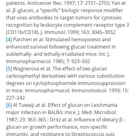
patients. Anticancer Res. 1997; 17: 2751–2755; Yan et
al. β -glucan, a “specific” biologic response modifier
that uses antibodies to target tumors for cytotoxic
recognition by leukocyte complement receptor type 3
(CD11b/CD18). J. Immunol. 1999; 163: 3045–3052
[4]
Patchen et al. Stimulated hemopoiesis and
enhanced survival following glucan treatment in
sublethally- and lethally-irradiated mice. Int. J.
Immunopharmacol. 1985; 7: 923–932
[5]
Wagnerova et al. The effect of two glucan
carboxymethyl derivatives with various substitution
degrees on cyclophosphamide immunosuppression
in mice. Immunopharmacol. Immunotoxicol. 1993; 15:
227–242
[6]
Al Tuwaiji at al. Effect of glucan on Leishmania
major infection in BALB/c mice. J. Med. Microbiol.
1987; 23: 363–365 ; Dritz at al. Influence of dietary β -
glucan on growth performance, non-specific
immunity, and resistance to Streptococcus suis