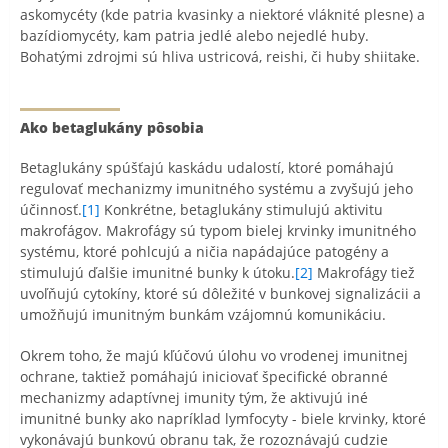
askomycéty (kde patria kvasinky a niektoré vláknité plesne) a
bazídiomycéty, kam patria jedlé alebo nejedlé huby.
Bohatými zdrojmi sú hliva ustricová, reishi, či huby shiitake.
Ako betaglukány pôsobia
Betaglukány spúšťajú kaskádu udalostí, ktoré pomáhajú
regulovať mechanizmy imunitného systému a zvyšujú jeho
účinnosť.
[1]
Konkrétne, betaglukány stimulujú aktivitu
makrofágov. Makrofágy sú typom bielej krvinky imunitného
systému, ktoré pohlcujú a ničia napádajúce patogény a
stimulujú ďalšie imunitné bunky k útoku.
[2]
Makrofágy tiež
uvoľňujú cytokíny, ktoré sú dôležité v bunkovej signalizácii a
umožňujú imunitným bunkám vzájomnú komunikáciu.
Okrem toho, že majú kľúčovú úlohu vo vrodenej imunitnej
ochrane, taktiež pomáhajú iniciovať špecifické obranné
mechanizmy adaptívnej imunity tým, že aktivujú iné
imunitné bunky ako napríklad lymfocyty - biele krvinky, ktoré
vykonávajú bunkovú obranu tak, že rozoznávajú cudzie