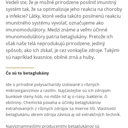
Vedeli ste, že je možné prirodzene posilniť imunitný
systém tak, že sa optimalizuje jeho reakcia na choroby
a infekcie? Látky, ktoré vedia takúto posilnenú reakciu
imunitného systému vyvolať, označujeme ako
imunomodulátory. Medzi známe a veľmi účinné
imunomodulátory patria betaglukány. Pretože ich
však naše telá neprodukujú prirodzene, jediný
spôsob, ako ich získať, je cez vonkajšie zdroje. Takými
sú napríklad kvasnice, obilné zrná a huby.
Čo sú to betaglukány
Ide o prírodné polysacharidy izolované z rôznych
mikroorganizmov a rastlín. Najčastejšie sú ich zdrojom
bunkové steny húb, no môže ísť aj o riasy, baktérie, či
obilniny. Chemická povaha a účinky betaglukánov
extrahovaných z rôznych zdrojov sa mierne líši. Vlastnosti
betaglukánu okrem zdroja závisia aj od extrakčných techník.
Najvýznamnejšími producentmi betaglukánov sú