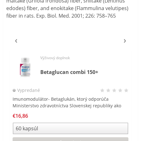
maitake (Grifola frondosa) fiber, shiitake (Lentinus
edodes) fiber, and enokitake (Flammulina velutipes)
fiber in rats. Exp. Biol. Med. 2001; 226: 758–765
Výživový doplnok
Betaglucan combi 150+
Vypredané
Imunomodulátor- Betaglukán, ktorý odporúča
Ministerstvo zdravotníctva Slovenskej republiky ako
doplnkovú prevenciu pred ochorením COVID – 19*.
€16,86