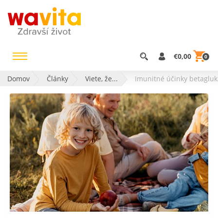
€0,00
0
Domov
Články
Viete, že...
Imunitné účinky betaglu