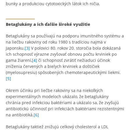
bunky a produkciou cytotoxických látok ich ničia.
Betaglukány a ich ďalšie široké využitie
Betaglukány sa používajú na podporu imunitného systému a
na liečbu rakoviny od roku 1980 s tradíciou najmä v
Japonsku.
[3]
V polovici 80. rokov 20. storočia bola dokázaná
ich schopnosť výrazne zvyšovať obnovu počtu krviniek po
gama žiarení,
[4]
či schopnosť zvrátiť nežiaduci účinok
zníženia červených a bielych krviniek a doštičiek
(myelosupresiu) spôsobených chemoterapeutickými liekmi.
[5]
Okrem účinku pri liečbe rakoviny sa na niekoľkých
experimentálnych modeloch ukázalo, že betaglukány
chránia pred infekciou baktériami a ukázalo sa, že zvyšujú
antibiotickú účinnosť pri infekciách baktériami rezistentnými
na antibiotiká.
[6]
Betaglukány taktiež znižujú celkový cholesterol a LDL