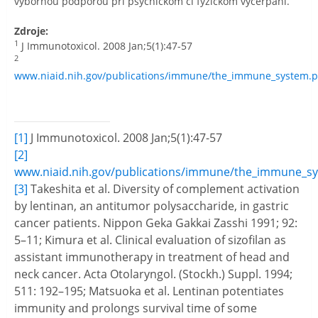
výbornou podporou pri psychickom či fyzickom vyčerpaní.
Zdroje:
1
J Immunotoxicol. 2008 Jan;5(1):47-57
2
www.niaid.nih.gov/publications/immune/the_immune_system.p
[1]
J Immunotoxicol. 2008 Jan;5(1):47-57
[2]
www.niaid.nih.gov/publications/immune/the_immune_sy
[3]
Takeshita et al. Diversity of complement activation
by lentinan, an antitumor polysaccharide, in gastric
cancer patients. Nippon Geka Gakkai Zasshi 1991; 92:
5–11; Kimura et al. Clinical evaluation of sizofilan as
assistant immunotherapy in treatment of head and
neck cancer. Acta Otolaryngol. (Stockh.) Suppl. 1994;
511: 192–195; Matsuoka et al. Lentinan potentiates
immunity and prolongs survival time of some