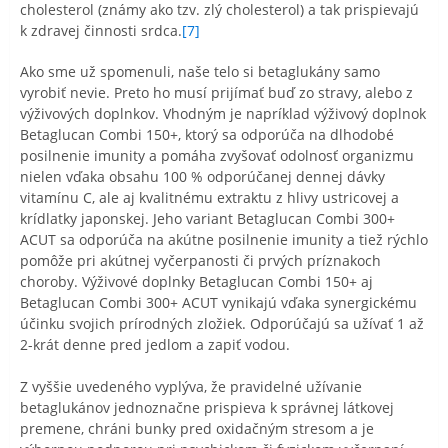
cholesterol (známy ako tzv. zlý cholesterol) a tak prispievajú
k zdravej činnosti srdca.
[7]
Ako sme už spomenuli, naše telo si betaglukány samo
vyrobiť nevie. Preto ho musí prijímať buď zo stravy, alebo z
výživových doplnkov. Vhodným je napríklad výživový doplnok
Betaglucan Combi 150+, ktorý sa odporúča na dlhodobé
posilnenie imunity a pomáha zvyšovať odolnosť organizmu
nielen vďaka obsahu 100 % odporúčanej dennej dávky
vitamínu C, ale aj kvalitnému extraktu z hlivy ustricovej a
krídlatky japonskej. Jeho variant Betaglucan Combi 300+
ACUT sa odporúča na akútne posilnenie imunity a tiež rýchlo
pomôže pri akútnej vyčerpanosti či prvých príznakoch
choroby. Výživové doplnky Betaglucan Combi 150+ aj
Betaglucan Combi 300+ ACUT vynikajú vďaka synergickému
účinku svojich prírodných zložiek. Odporúčajú sa užívať 1 až
2-krát denne pred jedlom a zapiť vodou.
Z vyššie uvedeného vyplýva, že pravidelné užívanie
betaglukánov jednoznačne prispieva k správnej látkovej
premene, chráni bunky pred oxidačným stresom a je