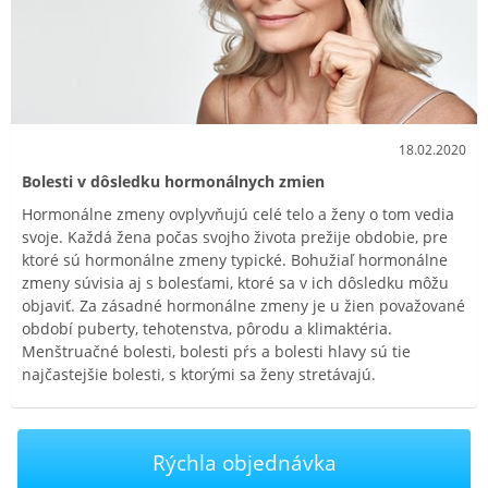
18.02.2020
Bolesti v dôsledku hormonálnych zmien
Hormonálne zmeny ovplyvňujú celé telo a ženy o tom vedia
svoje. Každá žena počas svojho života prežije obdobie, pre
ktoré sú hormonálne zmeny typické. Bohužiaľ hormonálne
zmeny súvisia aj s bolesťami, ktoré sa v ich dôsledku môžu
objaviť. Za zásadné hormonálne zmeny je u žien považované
období puberty, tehotenstva, pôrodu a klimaktéria.
Menštruačné bolesti, bolesti pŕs a bolesti hlavy sú tie
najčastejšie bolesti, s ktorými sa ženy stretávajú.
Rýchla objednávka