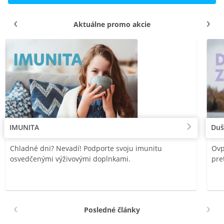
Aktuálne promo akcie
IMUNITA
Duš
Chladné dni? Nevadí! Podporte svoju imunitu
Ovp
osvedčenými výživovými doplnkami.
pre
Posledné články