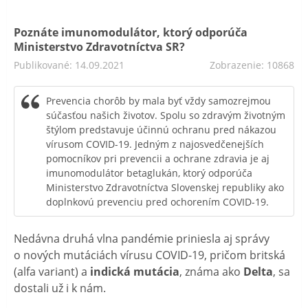
Poznáte imunomodulátor, ktorý odporúča
Ministerstvo Zdravotníctva SR?
Publikované: 14.09.2021
Zobrazenie: 10868
Prevencia chorôb by mala byť vždy samozrejmou
súčasťou našich životov. Spolu so zdravým životným
štýlom predstavuje účinnú ochranu pred nákazou
vírusom COVID-19. Jedným z najosvedčenejších
pomocníkov pri prevencii a ochrane zdravia je aj
imunomodulátor betaglukán, ktorý odporúča
Ministerstvo Zdravotníctva Slovenskej republiky ako
doplnkovú prevenciu pred ochorením COVID-19.
Nedávna druhá vlna pandémie priniesla aj správy
o nových mutáciách vírusu COVID-19, pričom britská
(alfa variant) a
indická mutácia
, známa ako
Delta
, sa
dostali už i k nám.