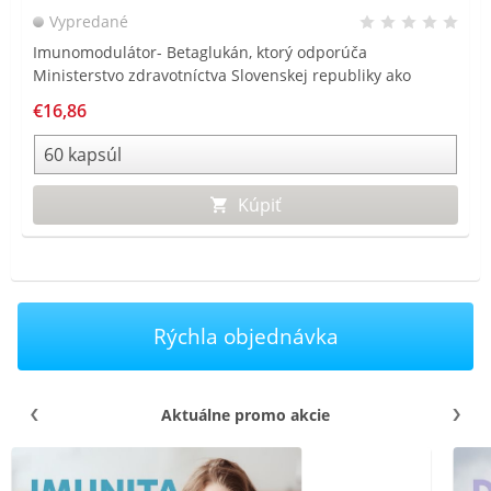
Vypredané
Imunomodulátor- Betaglukán, ktorý odporúča
Ministerstvo zdravotníctva Slovenskej republiky ako
doplnkovú prevenciu pred ochorením COVID – 19*.
€16,86
Kúpiť
Rýchla objednávka
Aktuálne promo akcie