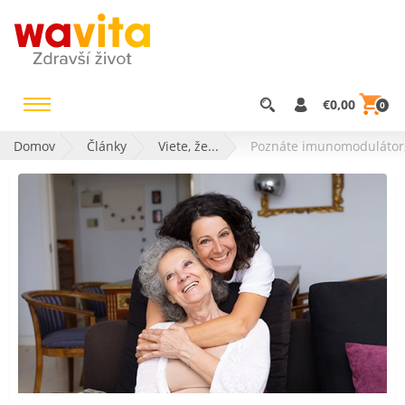
€0,00
0
Domov
Články
Viete, že...
Poznáte imunomodulátor, 