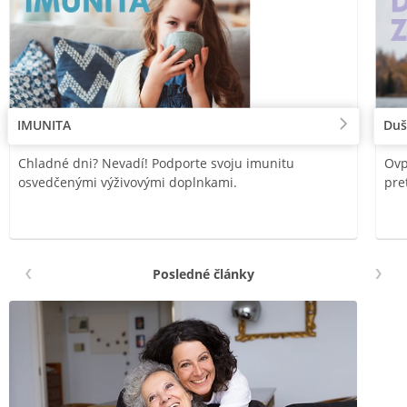
IMUNITA
Duš
Chladné dni? Nevadí! Podporte svoju imunitu
Ovp
osvedčenými výživovými doplnkami.
pre
Posledné články