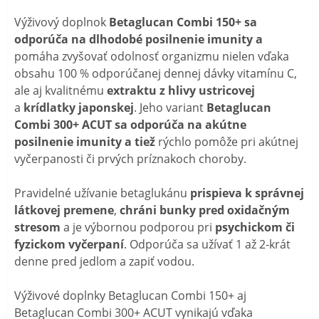
Výživový doplnok
Betaglucan Combi 150+ sa
odporúča na dlhodobé posilnenie imunity a
pomáha zvyšovať odolnosť organizmu nielen vďaka
obsahu 100 % odporúčanej dennej dávky vitamínu C,
ale aj kvalitnému
extraktu z hlivy ustricovej
a
krídlatky japonskej
. Jeho variant
Betaglucan
Combi 300+
ACUT sa odporúča na akútne
posilnenie imunity a tiež
rýchlo pomôže pri akútnej
vyčerpanosti či prvých príznakoch choroby.
Pravidelné užívanie betaglukánu
prispieva k správnej
látkovej premene
,
chráni bunky pred oxidačným
stresom
a je výbornou podporou pri
psychickom či
fyzickom vyčerpaní
. Odporúča sa užívať 1 až 2-krát
denne pred jedlom a zapiť vodou.
Výživové doplnky Betaglucan Combi 150+ aj
Betaglucan Combi 300+ ACUT vynikajú vďaka