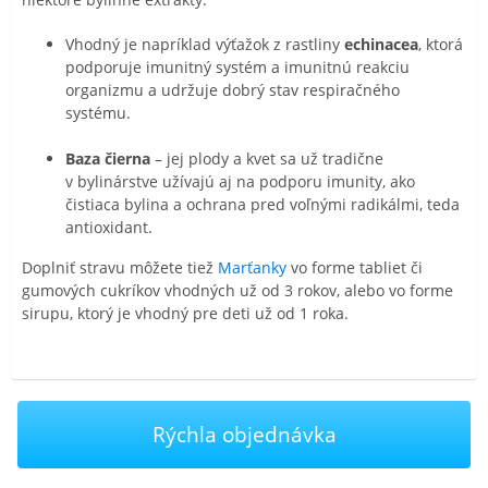
Vhodný je napríklad výťažok z rastliny
echinacea
, ktorá
podporuje imunitný systém a imunitnú reakciu
organizmu a udržuje dobrý stav respiračného
systému.
Baza čierna
– jej plody a kvet sa už tradične
v bylinárstve užívajú aj na podporu imunity, ako
čistiaca bylina a ochrana pred voľnými radikálmi, teda
antioxidant.
Doplniť stravu môžete tiež
Marťanky
vo forme tabliet či
gumových cukríkov vhodných už od 3 rokov, alebo vo forme
sirupu, ktorý je vhodný pre deti už od 1 roka.
Rýchla objednávka