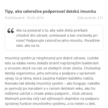
Tipy, ako celoročne podporovať detskú imunitu
Publikované: 18.09.2016
Zobrazenie: 211
Ako sa postarať o to, aby vaše dieťa prečkalo
chladné dni zdravé, usmievavé a bez vreckovky pri
nose? Podporujte celoročne jeho imunitu. Poradíme
vám, ako na to.
Imunitný systém je nevyhnutný pre dobré zdravie. Ľudské
telo sa vďaka nemu dokáže brániť najrôznejším baktériám
a vírusom, ktoré na nás zo všetkých strán útočia. Chúlostivý
detský organizmus, jeho ochrana a podpora v správnom
vývoji, to je téma, ktorá zaujíma hádam každého rodiča.
Rovnako tak detský imunitný systém – ako funguje, nakoľko
je vyvinutý po narodení a v ranom detskom veku, ako ho
môžeme udržať v chode alebo podporiť... Klub zdravia
Walmark ponúka celý rad výživových doplnkov na podporu
správnej funkcie imunitného systému, a to nielen u detí.