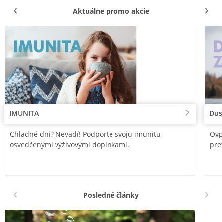
Aktuálne promo akcie
IMUNITA
Duš
Chladné dni? Nevadí! Podporte svoju imunitu
Ovp
osvedčenými výživovými doplnkami.
pre
Posledné články