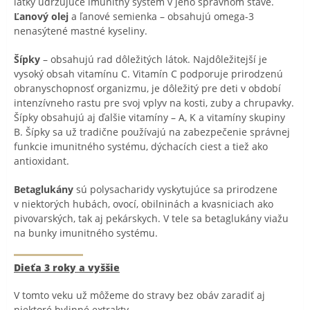
látky udržujúce imunitný systém v jeho správnom stave.
Ľanový olej
a ľanové semienka – obsahujú omega-3
nenasýtené mastné kyseliny.
Šípky
– obsahujú rad dôležitých látok. Najdôležitejší je
vysoký obsah vitamínu C. Vitamín C podporuje prirodzenú
obranyschopnosť organizmu, je dôležitý pre deti v období
intenzívneho rastu pre svoj vplyv na kosti, zuby a chrupavky.
Šípky obsahujú aj ďalšie vitamíny – A, K a vitamíny skupiny
B. Šípky sa už tradične používajú na zabezpečenie správnej
funkcie imunitného systému, dýchacích ciest a tiež ako
antioxidant.
Betaglukány
sú polysacharidy vyskytujúce sa prirodzene
v niektorých hubách, ovocí, obilninách a kvasniciach ako
pivovarských, tak aj pekárskych. V tele sa betaglukány viažu
na bunky imunitného systému.
Dieťa 3 roky a vyššie
V tomto veku už môžeme do stravy bez obáv zaradiť aj
niektoré bylinné extrakty.