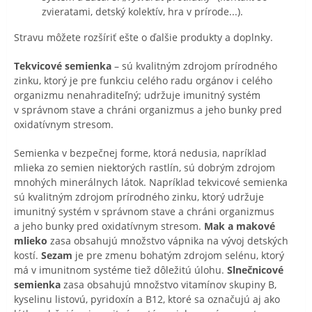
zvieratami, detský kolektív, hra v prírode...).
Stravu môžete rozšíriť ešte o ďalšie produkty a doplnky.
Tekvicové semienka
– sú kvalitným zdrojom prírodného
zinku, ktorý je pre funkciu celého radu orgánov i celého
organizmu nenahraditeľný; udržuje imunitný systém
v správnom stave a chráni organizmus a jeho bunky pred
oxidatívnym stresom.
Semienka v bezpečnej forme, ktorá nedusia, napríklad
mlieka zo semien niektorých rastlín, sú dobrým zdrojom
mnohých minerálnych látok. Napríklad tekvicové semienka
sú kvalitným zdrojom prírodného zinku, ktorý udržuje
imunitný systém v správnom stave a chráni organizmus
a jeho bunky pred oxidatívnym stresom.
Mak a makové
mlieko
zasa obsahujú množstvo vápnika na vývoj detských
kostí.
Sezam
je pre zmenu bohatým zdrojom selénu, ktorý
má v imunitnom systéme tiež dôležitú úlohu.
Slnečnicové
semienka
zasa obsahujú množstvo vitamínov skupiny B,
kyselinu listovú, pyridoxín a B12, ktoré sa označujú aj ako