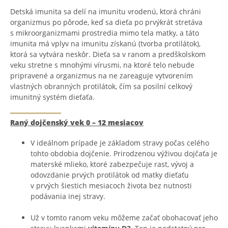
Detská imunita sa delí na imunitu vrodenú, ktorá chráni
organizmus po pôrode, keď sa dieťa po prvýkrát stretáva
s mikroorganizmami prostredia mimo tela matky, a táto
imunita má vplyv na imunitu získanú (tvorba protilátok),
ktorá sa vytvára neskôr. Dieťa sa v ranom a predškolskom
veku stretne s mnohými vírusmi, na ktoré telo nebude
pripravené a organizmus na ne zareaguje vytvorením
vlastných obranných protilátok, čím sa posilní celkový
imunitný systém dieťaťa.
Raný dojčenský vek 0 – 12 mesiacov
V ideálnom prípade je základom stravy počas celého
tohto obdobia dojčenie. Prirodzenou výživou dojčaťa je
materské mlieko, ktoré zabezpečuje rast, vývoj a
odovzdanie prvých protilátok od matky dieťaťu
v prvých šiestich mesiacoch života bez nutnosti
podávania inej stravy.
Už v tomto ranom veku môžeme začať obohacovať jeho