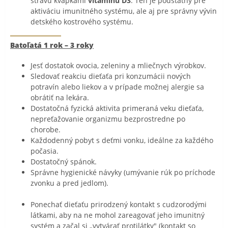
stravu kvapkami
vitamínu D3
. Ten je podstatný pre
aktiváciu imunitného systému, ale aj pre správny vývin
detského kostrového systému.
Batoľatá 1 rok – 3 roky
Jesť dostatok ovocia, zeleniny a mliečnych výrobkov.
Sledovať reakciu dieťaťa pri konzumácii nových
potravín alebo liekov a v prípade možnej alergie sa
obrátiť na lekára.
Dostatočná fyzická aktivita primeraná veku dieťaťa,
nepreťažovanie organizmu bezprostredne po
chorobe.
Každodenný pobyt s deťmi vonku, ideálne za každého
počasia.
Dostatočný spánok.
Správne hygienické návyky (umývanie rúk po príchode
zvonku a pred jedlom).
Ponechať dieťaťu prirodzený kontakt s cudzorodými
látkami, aby na ne mohol zareagovať jeho imunitný
systém a začal si „vytvárať protilátky" (kontakt so