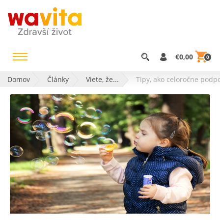
€0,00
0
Domov
Články
Viete, že...
Tipy, ako celoročne podp