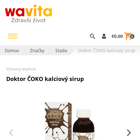
€0,00
0
Domov
Značky
Stada
Doktor ČOKO kalciový sirup
Výživový doplnok
Doktor ČOKO kalciový sirup