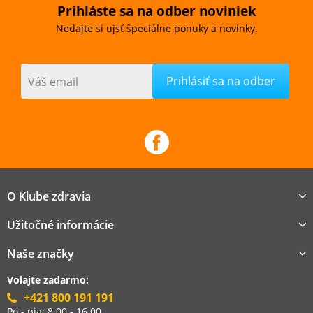
Prihláste sa na odber noviniek
Nedajte si ujsť špeciálne ponuky a novinky.
Váš email
O Klube zdravia
Užitočné informácie
Naše značky
Volajte zadarmo:
+421 800 191 191
Po - pia: 8.00 - 16.00