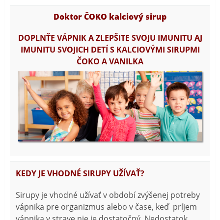
Doktor ČOKO kalciový sirup
DOPLNŤE VÁPNIK A ZLEPŠITE SVOJU IMUNITU AJ
IMUNITU SVOJICH DETÍ S KALCIOVÝMI SIRUPMI
ČOKO A VANILKA
KEDY JE VHODNÉ SIRUPY UŽÍVAŤ?
Sirupy je vhodné užívať v období zvýšenej potreby
vápnika pre organizmus alebo v čase, keď príjem
vápnika v strave nie je dostatočný. Nedostatok