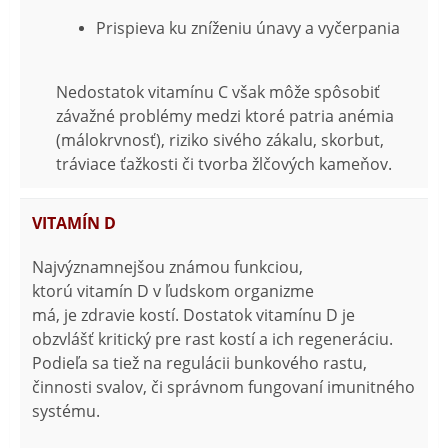
Prispieva ku zníženiu únavy a vyčerpania
Nedostatok vitamínu C však môže spôsobiť
závažné problémy medzi ktoré patria anémia
(málokrvnosť), riziko sivého zákalu, skorbut,
tráviace ťažkosti či tvorba žlčových kameňov.
VITAMÍN D
Najvýznamnejšou známou funkciou,
ktorú vitamín D v ľudskom organizme
má, je zdravie kostí. Dostatok vitamínu D je
obzvlášť kritický pre rast kostí a ich regeneráciu.
Podieľa sa tiež na regulácii bunkového rastu,
činnosti svalov, či správnom fungovaní imunitného
systému.