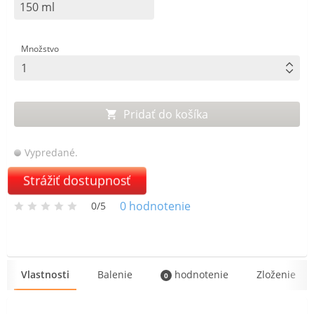
150 ml
Množstvo
Pridať do košíka
Vypredané.
Strážiť dostupnosť
0
hodnotenie
0/5
Vlastnosti
Balenie
hodnotenie
Zloženie
0