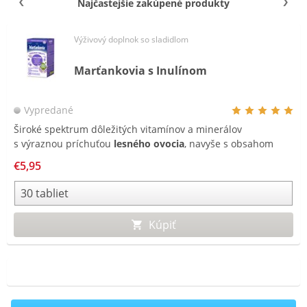
Najčastejšie zakúpené produkty
Výživový doplnok so sladidlom
Marťankovia s Inulínom
Vypredané
Široké spektrum dôležitých vitamínov a minerálov
s výraznou príchuťou
lesného ovocia
, navyše s obsahom
rozpustnej vlákniny -
INULÍNU!
€5,95
Kúpiť