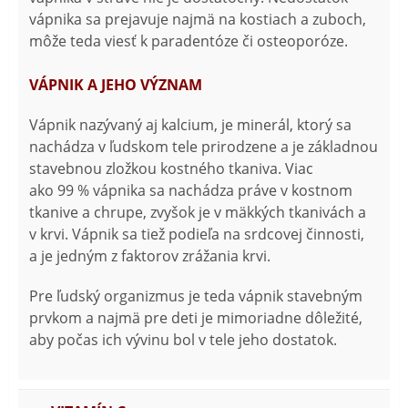
vápnika sa prejavuje najmä na kostiach a zuboch,
môže teda viesť k paradentóze či osteoporóze.
VÁPNIK A JEHO VÝZNAM
Vápnik nazývaný aj kalcium, je minerál, ktorý sa
nachádza v ľudskom tele prirodzene a je základnou
stavebnou zložkou kostného tkaniva. Viac
ako 99 % vápnika sa nachádza práve v kostnom
tkanive a chrupe, zvyšok je v mäkkých tkanivách a
v krvi. Vápnik sa tiež podieľa na srdcovej činnosti,
a je jedným z faktorov zrážania krvi.
Pre ľudský organizmus je teda vápnik stavebným
prvkom a najmä pre deti je mimoriadne dôležité,
aby počas ich vývinu bol v tele jeho dostatok.