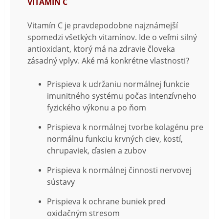
VITAMÍN C
Vitamín C je pravdepodobne najznámejší
spomedzi všetkých vitamínov. Ide o veľmi silný
antioxidant, ktorý má na zdravie človeka
zásadný vplyv. Aké má konkrétne vlastnosti?
Prispieva k udržaniu normálnej funkcie
imunitného systému počas intenzívneho
fyzického výkonu a po ňom
Prispieva k normálnej tvorbe kolagénu pre
normálnu funkciu krvných ciev, kostí,
chrupaviek, ďasien a zubov
Prispieva k normálnej činnosti nervovej
sústavy
Prispieva k ochrane buniek pred
oxidačným stresom