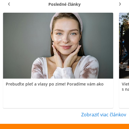
Posledné články
Prebuďte pleť a vlasy po zime! Poradíme vám ako
Vie
s n
Zobraziť viac článkov