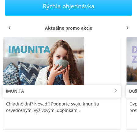
Rýchla objednávka
Aktuálne promo akcie
IMUNITA
Duš
Chladné dni? Nevadí! Podporte svoju imunitu
Ovp
osvedčenými výživovými doplnkami.
pre