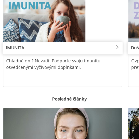
IMUNITA
Duš
Chladné dni? Nevadí! Podporte svoju imunitu
Ovp
osvedčenými výživovými doplnkami.
pre
Posledné články