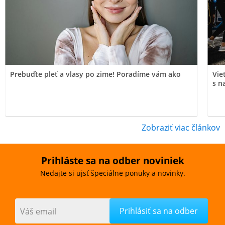
Prebuďte pleť a vlasy po zime! Poradíme vám ako
Vie
s n
Zobraziť viac článkov
Prihláste sa na odber noviniek
Nedajte si ujsť špeciálne ponuky a novinky.
Váš email