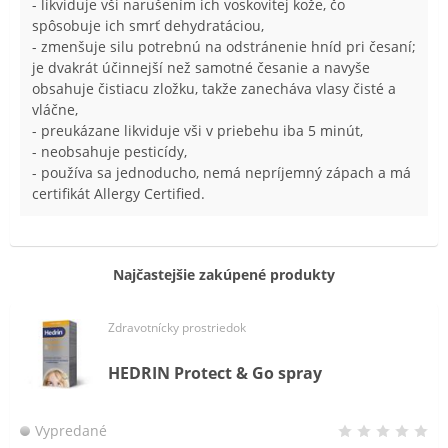
- likviduje vši narušením ich voskovitej kože, čo
spôsobuje ich smrť dehydratáciou,
- zmenšuje silu potrebnú na odstránenie hníd pri česaní;
je dvakrát účinnejší než samotné česanie a navyše
obsahuje čistiacu zložku, takže zanecháva vlasy čisté a
vláčne,
- preukázane likviduje vši v priebehu iba 5 minút,
- neobsahuje pesticídy,
- používa sa jednoducho, nemá nepríjemný zápach a má
certifikát Allergy Certified.
Najčastejšie zakúpené produkty
Zdravotnícky prostriedok
HEDRIN Protect & Go spray
Vypredané