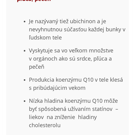
Je nazývaný tiež ubichinon a je
nevyhnutnou súčasťou každej bunky v
ľudskom tele
Vyskytuje sa vo veľkom množstve
v orgánoch ako sú srdce, pľúca a
pečeň
Produkcia koenzýmu Q10 v tele klesá
s pribúdajúcim vekom
Nízka hladina koenzýmu Q10 môže
byť spôsobená užívaním statínov –
liekov na zníženie hladiny
cholesterolu