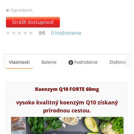
Vypredané.
Strážiť dostupnosť
0
hodnotenie
0/5
Vlastnosti
Balenie
hodnotenie
Zloženie
0
Koenzym Q10 FORTE 60mg
vysoko kvalitný koenzým Q10 získaný
prírodnou cestou.