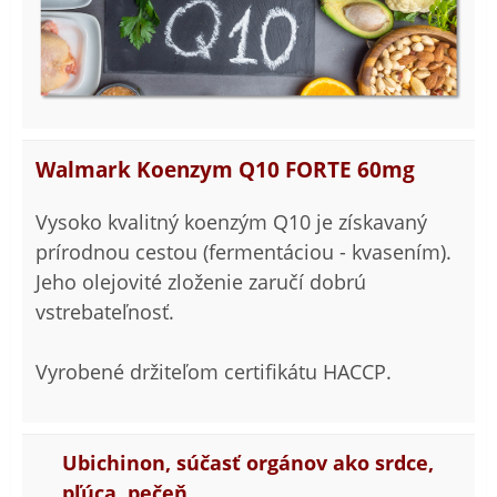
Walmark Koenzym Q10 FORTE 60mg
Vysoko kvalitný koenzým Q10 je získavaný
prírodnou cestou (fermentáciou - kvasením).
Jeho olejovité zloženie zaručí dobrú
vstrebateľnosť.
Vyrobené držiteľom certifikátu HACCP.
Ubichinon, súčasť orgánov ako srdce,
pľúca, pečeň