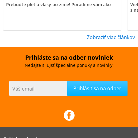
Prebuďte pleť a vlasy po zime! Poradíme vám ako
Vie
s n
Zobraziť viac článkov
Prihláste sa na odber noviniek
Nedajte si ujsť špeciálne ponuky a novinky.
Váš email