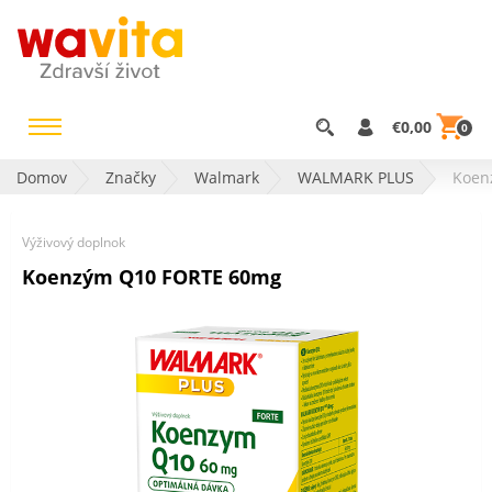
€0,00
0
Domov
Značky
Walmark
WALMARK PLUS
Koen
Výživový doplnok
Koenzým Q10 FORTE 60mg