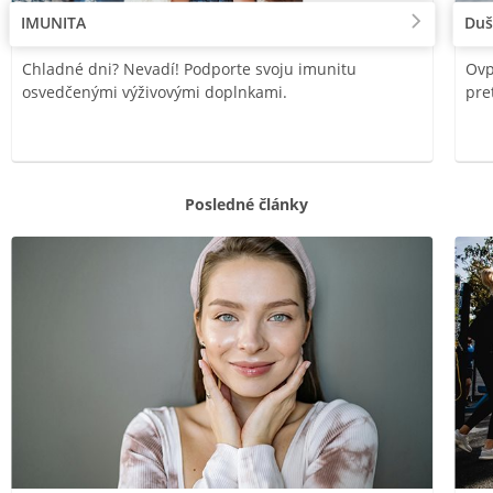
IMUNITA
Duš
Chladné dni? Nevadí! Podporte svoju imunitu
Ovp
osvedčenými výživovými doplnkami.
pre
Posledné články