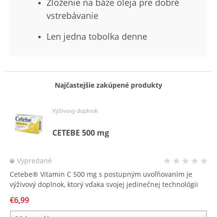
Zloženie na báze oleja pre dobré
vstrebávanie
Len jedna tobolka denne
Najčastejšie zakúpené produkty
Výživový doplnok
CETEBE 500 mg
Vypredané
Cetebe® Vitamin C 500 mg s postupným uvoľňovaním je
výživový doplnok, ktorý vďaka svojej jedinečnej technológii
časových perličiek jedinečným spôsobom zásobuje
€6,99
organizmus vitamínom C po celý deň.