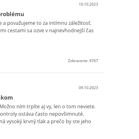
10.10.2023
 problému
e a považujeme to za intímnu záležitosť.
ými cestami sa ozve v najnevhodnejší čas
Zobrazenie: 4767
09.10.2023
lakom
Možno ním trpíte aj vy, len o tom neviete.
 kontroly ostáva často nepovšimnuté.
ená vysoký krvný tlak a prečo by ste jeho