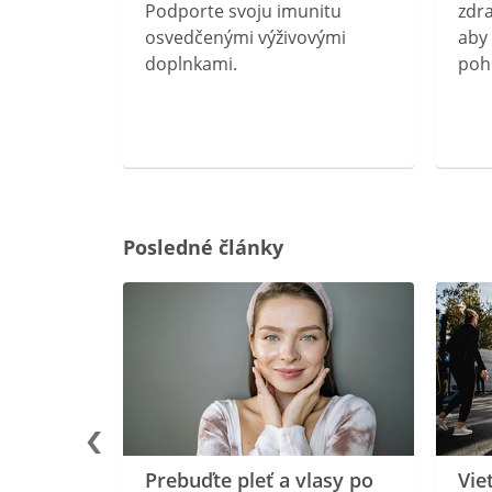
rebný na
Podporte svoju imunitu
zdra
očného
osvedčenými výživovými
aby 
doplnkami.
poh
ravín
ovou
Posledné články
rgiu a
oenzýmu
Prebuďte pleť a vlasy po
Vie