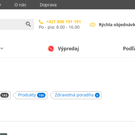
y
O nás
Doprava
+421 800 191 191
Rýchla objednáv
Po - pia: 8.00 - 16.00
Výpredaj
Podľ
y
Produkty
Zdravotná poradňa
143
100
0