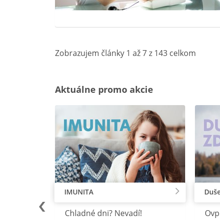
Zobrazujem články 1 až 7 z 143 celkom
Aktuálne promo akcie
IMUNITA
Duše
lu
Chladné dni? Nevadí!
Ovp