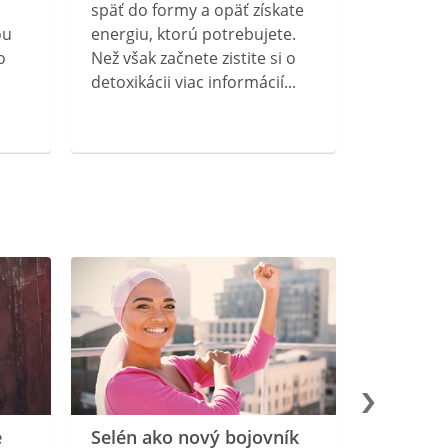
späť do formy a opäť získate
ou
energiu, ktorú potrebujete.
o
Než však začnete zistite si o
detoxikácii viac informácií...
e
Selén ako nový bojovník