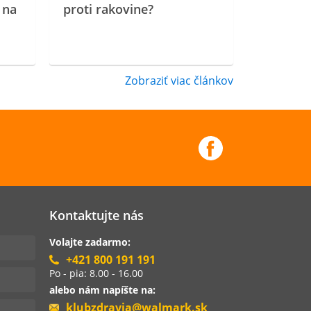
 na
proti rakovine?
Zobraziť viac článkov
Kontaktujte nás
Volajte zadarmo:
+421 800 191 191
Po - pia: 8.00 - 16.00
alebo nám napíšte na:
klubzdravia@walmark.sk