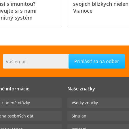
isí s imunitou?
svojich blízkych nielen
ivujte si s nami
Vianoce
nitný systém
Váš email
né informácie
Naše značky
 kladené otázky
Všetky značky
ana osobných dát
Sinulan