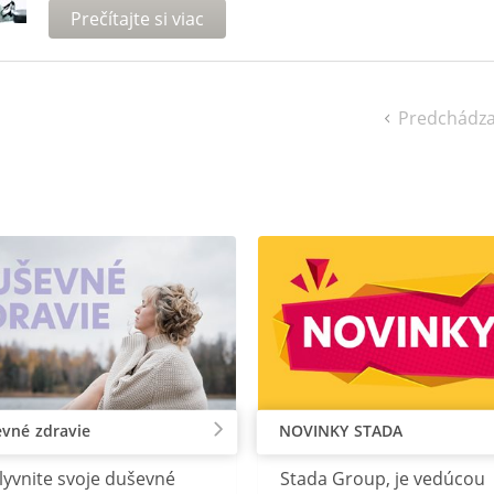
Prečítajte si viac
Predchádza
vné zdravie
NOVINKY STADA
lyvnite svoje duševné
Stada Group, je vedúcou