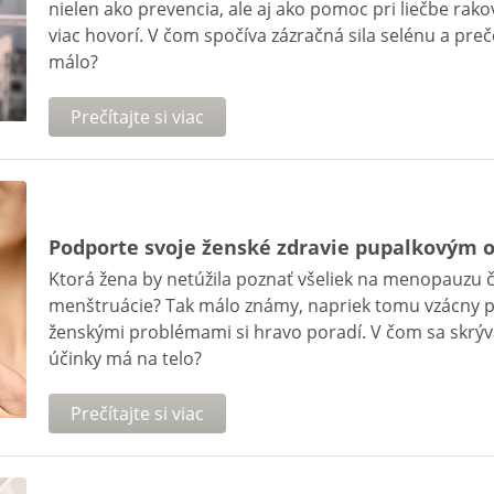
nielen ako prevencia, ale aj ako pomoc pri liečbe rako
viac hovorí. V čom spočíva zázračná sila selénu a p
málo?
Prečítajte si viac
Podporte svoje ženské zdravie pupalkovým 
Ktorá žena by netúžila poznať všeliek na menopauzu 
menštruácie? Tak málo známy, napriek tomu vzácny pup
ženskými problémami si hravo poradí. V čom sa skrýva
účinky má na telo?
Prečítajte si viac