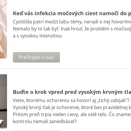
Keď vás infekcia močových ciest namočí do
Cystitída patrí medzi tabu témy, neradi o nej hovorím
Nemalo by to tak byť. Inak hrozí, že problém s močov
a s vysokou intenzitou.
Prečítajte si viac
Buďte o krok vpred pred vysokým krvným t
Viete, ktorému ochoreniu sa hovorí aj „tichý zabijak“? 
Vysoký krvný tlak je ochorenie, ktoré bez pravidelnej
Pritom preň trpia nielen cievy, ale celé telo. Čo znam
kontrolu nemali zanedbávať?