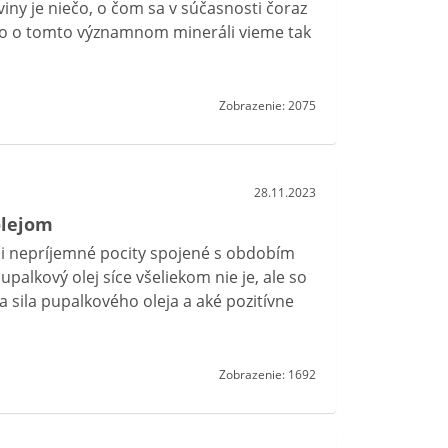
viny je niečo, o čom sa v súčasnosti čoraz
rečo o tomto významnom mineráli vieme tak
Zobrazenie: 2075
28.11.2023
olejom
či nepríjemné pocity spojené s obdobím
alkový olej síce všeliekom nie je, ale so
 sila pupalkového oleja a aké pozitívne
Zobrazenie: 1692