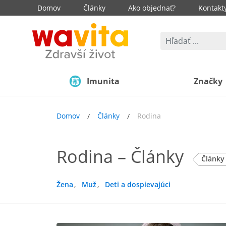
Domov
Články
Ako objednať?
Kontakt
Imunita
Značky
Domov
Články
Rodina
Rodina – Články
Článk
Žena
Muž
Deti a dospievajúci