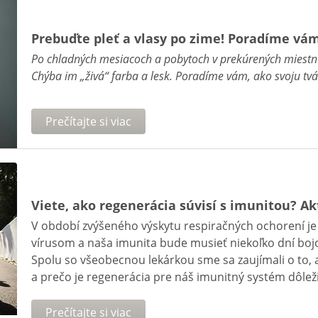
Prebuďte pleť a vlasy po zime! Poradíme vá
Po chladných mesiacoch a pobytoch v prekúrených miestno
Chýba im „živá“ farba a lesk. Poradíme vám, ako svoju tvár 
Prečítajte si viac
Viete, ako regenerácia súvisí s imunitou? A
V období zvýšeného výskytu respiračných ochorení j
vírusom a naša imunita bude musieť niekoľko dní boj
Spolu so všeobecnou lekárkou sme sa zaujímali o to,
a prečo je regenerácia pre náš imunitný systém dôleži
Prečítajte si viac