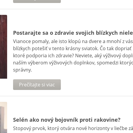
Postarajte sa o zdravie svojich blízkych nie
Vianoce pomaly, ale isto klopú na dvere a mnohí z vás
blízkych potešiť v tento krásny sviatok. Čo tak dopri
ktoré podporia ich zdravie? Neviete, aký výživový dopl
naším výberom výživových doplnkov, spomedzi ktorých 
správny.
Prečítajte si viac
Selén ako nový bojovník proti rakovine?
Stopový prvok, ktorý otvára nové horizonty v liečbe z