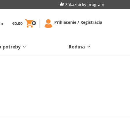
Zákaznícky program
Prihlásenie / Registrácia
€0,00
ka
0
a potreby
Rodina