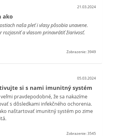
21.03.2024
m ako
stiach naša pleť i vlasy pôsobia unavene.
rozjasniť a vlasom prinavrátiť žiarivosť.
Zobrazenie: 3949
05.03.2024
ktivujte si s nami imunitný systém
e veľmi pravdepodobné, že sa nakazíme
ovať s dôsledkami infekčného ochorenia.
 ako naštartovať imunitný systém po zime
tá.
Zobrazenie: 3545