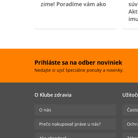
zime! Poradíme vám ako
súv
Akt
imu
Prihláste sa na odber noviniek
Nedajte si ujsť špeciálne ponuky a novinky.
O Klube zdravia
Užitoč
O nás
Často
Prečo nakupovať práve u nás?
Ochr