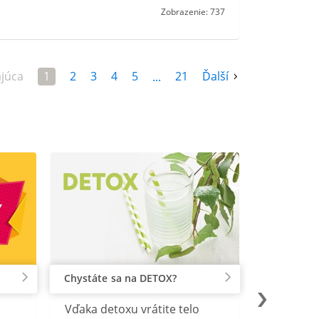
Zobrazenie: 737
júca
1
2
3
4
5
21
Ďalší
...
Chystáte sa na DETOX?
Vďaka detoxu vrátite telo