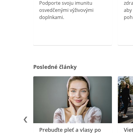
rebný na
Podporte svoju imunitu
zdra
očného
osvedčenými výživovými
aby 
doplnkami.
poh
ravín
ovou
Posledné články
rgiu a
oenzýmu
Prebuďte pleť a vlasy po
Vie