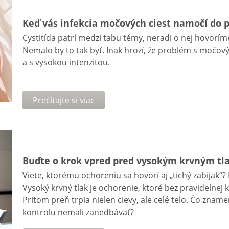
Keď vás infekcia močových ciest namočí do
Cystitída patrí medzi tabu témy, neradi o nej hovorím
Nemalo by to tak byť. Inak hrozí, že problém s močov
a s vysokou intenzitou.
Prečítajte si viac
Buďte o krok vpred pred vysokým krvným t
Viete, ktorému ochoreniu sa hovorí aj „tichý zabijak“? 
Vysoký krvný tlak je ochorenie, ktoré bez pravidelnej
Pritom preň trpia nielen cievy, ale celé telo. Čo znam
kontrolu nemali zanedbávať?