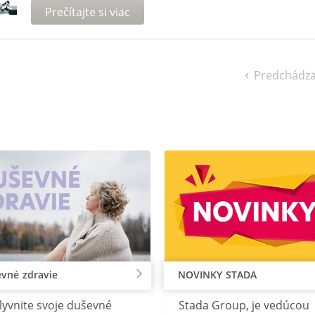
Prečítajte si viac
Predchádza
vné zdravie
NOVINKY STADA
lyvnite svoje duševné
Stada Group, je vedúcou