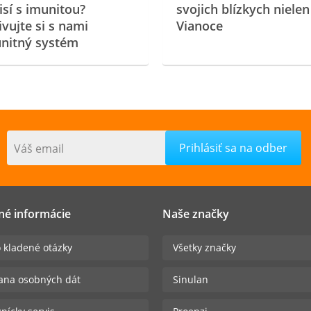
isí s imunitou?
svojich blízkych nielen
ivujte si s nami
Vianoce
nitný systém
Váš email
né informácie
Naše značky
 kladené otázky
Všetky značky
ana osobných dát
Sinulan