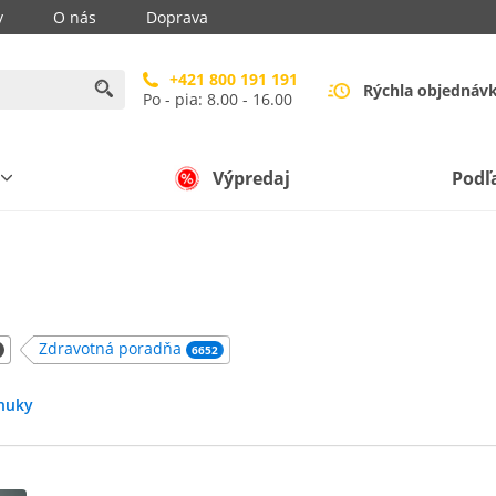
y
O nás
Doprava
+421 800 191 191
Rýchla objednáv
Po - pia: 8.00 - 16.00
Výpredaj
Podľ
Zdravotná poradňa
6652
nuky