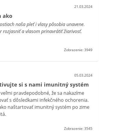
21.03.2024
m ako
stiach naša pleť i vlasy pôsobia unavene.
rozjasniť a vlasom prinavrátiť žiarivosť.
Zobrazenie: 3949
05.03.2024
ktivujte si s nami imunitný systém
e veľmi pravdepodobné, že sa nakazíme
ovať s dôsledkami infekčného ochorenia.
 ako naštartovať imunitný systém po zime
tá.
Zobrazenie: 3545