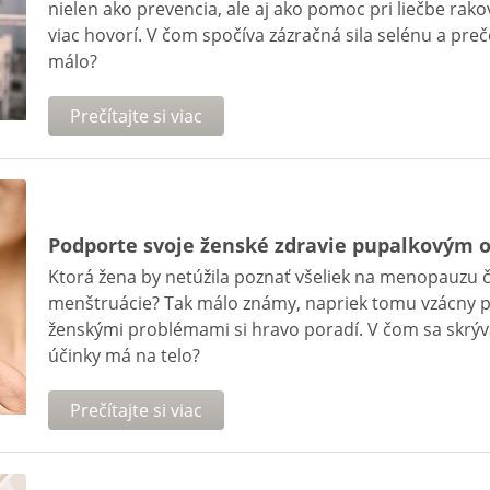
nielen ako prevencia, ale aj ako pomoc pri liečbe rako
viac hovorí. V čom spočíva zázračná sila selénu a p
málo?
Prečítajte si viac
Podporte svoje ženské zdravie pupalkovým 
Ktorá žena by netúžila poznať všeliek na menopauzu 
menštruácie? Tak málo známy, napriek tomu vzácny pup
ženskými problémami si hravo poradí. V čom sa skrýva
účinky má na telo?
Prečítajte si viac