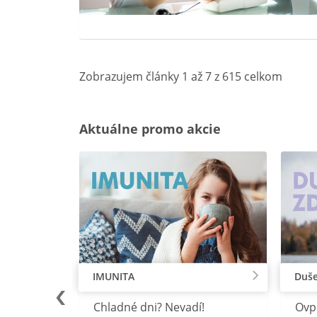
Zobrazujem články 1 až 7 z 615 celkom
Aktuálne promo akcie
IMUNITA
Duše
lu
Chladné dni? Nevadí!
Ovp