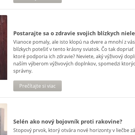
Postarajte sa o zdravie svojich blízkych nie
Vianoce pomaly, ale isto klopú na dvere a mnohí z vás
blízkych potešiť v tento krásny sviatok. Čo tak dopri
ktoré podporia ich zdravie? Neviete, aký výživový dopl
naším výberom výživových doplnkov, spomedzi ktorých 
správny.
Prečítajte si viac
Selén ako nový bojovník proti rakovine?
Stopový prvok, ktorý otvára nové horizonty v liečbe z