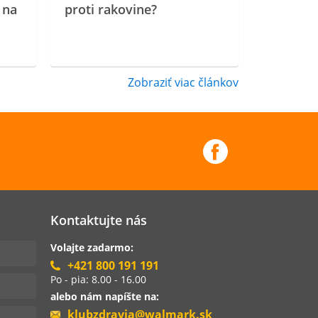
 na
proti rakovine?
Zobraziť viac článkov
Kontaktujte nás
Volajte zadarmo:
+421 800 191 191
Po - pia: 8.00 - 16.00
alebo nám napíšte na:
klubzdravia@walmark.sk