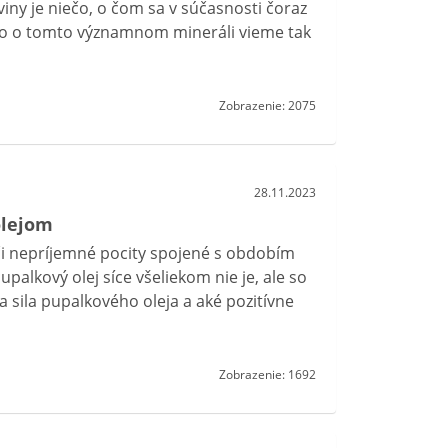
viny je niečo, o čom sa v súčasnosti čoraz
rečo o tomto významnom mineráli vieme tak
Zobrazenie: 2075
28.11.2023
olejom
či nepríjemné pocity spojené s obdobím
alkový olej síce všeliekom nie je, ale so
 sila pupalkového oleja a aké pozitívne
Zobrazenie: 1692