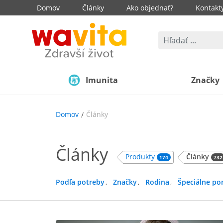
Domov
Články
Ako objednať?
Kontakt
Imunita
Značky
Domov
Články
Články
Produkty
Články
732
174
Podľa potreby
Značky
Rodina
Špeciálne po