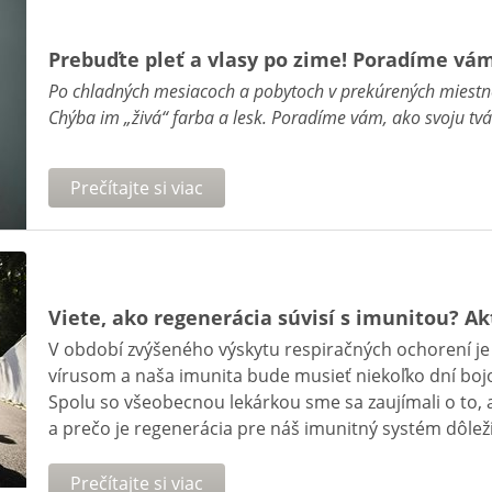
Prebuďte pleť a vlasy po zime! Poradíme vá
Po chladných mesiacoch a pobytoch v prekúrených miestno
Chýba im „živá“ farba a lesk. Poradíme vám, ako svoju tvár 
Prečítajte si viac
Viete, ako regenerácia súvisí s imunitou? A
V období zvýšeného výskytu respiračných ochorení j
vírusom a naša imunita bude musieť niekoľko dní boj
Spolu so všeobecnou lekárkou sme sa zaujímali o to,
a prečo je regenerácia pre náš imunitný systém dôleži
Prečítajte si viac