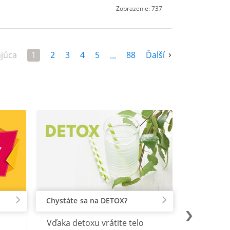
Zobrazenie: 737
júca
1
2
3
4
5
88
Ďalší
...
Chystáte sa na DETOX?
Vďaka detoxu vrátite telo