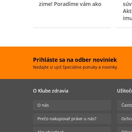
zime! Poradíme vám ako
súv
Akt
imu
Prihláste sa na odber noviniek
Nedajte si ujsť špeciálne ponuky a novinky.
O Klube zdravia
Užitoč
O nás
Často
Prečo nakupovať práve u nás?
Ochr