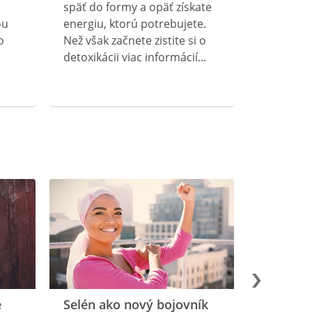
späť do formy a opäť získate
ou
energiu, ktorú potrebujete.
o
Než však začnete zistite si o
detoxikácii viac informácií...
e
Selén ako nový bojovník