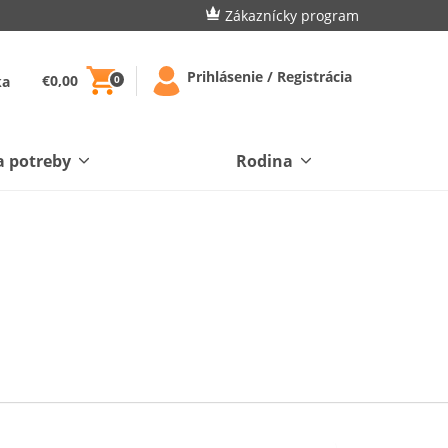
Zákaznícky program
Prihlásenie / Registrácia
€0,00
ka
0
a potreby
Rodina