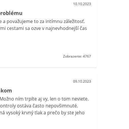
10.10.2023
 problému
e a považujeme to za intímnu záležitosť.
ými cestami sa ozve v najnevhodnejší čas
Zobrazenie: 4767
09.10.2023
lakom
Možno ním trpíte aj vy, len o tom neviete.
 kontroly ostáva často nepovšimnuté.
ená vysoký krvný tlak a prečo by ste jeho