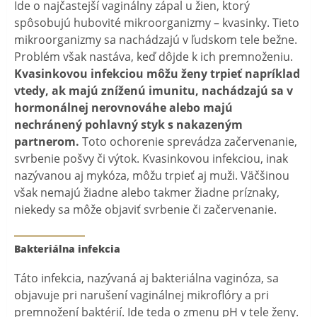
Ide o najčastejší vaginálny zápal u žien, ktorý
spôsobujú hubovité mikroorganizmy – kvasinky. Tieto
mikroorganizmy sa nachádzajú v ľudskom tele bežne.
Problém však nastáva, keď dôjde k ich premnoženiu.
Kvasinkovou infekciou môžu ženy trpieť napríklad
vtedy, ak majú zníženú imunitu, nachádzajú sa v
hormonálnej nerovnováhe alebo majú
nechránený pohlavný styk s nakazeným
partnerom.
Toto ochorenie sprevádza začervenanie,
svrbenie pošvy či výtok. Kvasinkovou infekciou, inak
nazývanou aj mykóza, môžu trpieť aj muži. Väčšinou
však nemajú žiadne alebo takmer žiadne príznaky,
niekedy sa môže objaviť svrbenie či začervenanie.
Bakteriálna infekcia
Táto infekcia, nazývaná aj bakteriálna vaginóza, sa
objavuje pri narušení vaginálnej mikroflóry a pri
premnožení baktérií. Ide teda o zmenu pH v tele ženy.