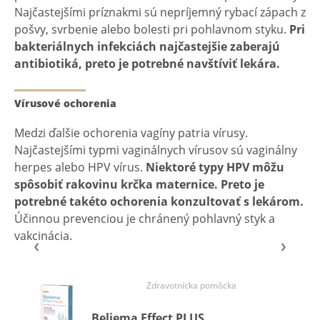
Najčastejšími príznakmi sú nepríjemný rybací zápach z
pošvy, svrbenie alebo bolesti pri pohlavnom styku.
Pri
bakteriálnych infekciách najčastejšie zaberajú
antibiotiká, preto je potrebné navštíviť lekára.
Vírusové ochorenia
Medzi ďalšie ochorenia vagíny patria vírusy.
Najčastejšími typmi vaginálnych vírusov sú vaginálny
herpes alebo HPV vírus.
Niektoré typy HPV môžu
spôsobiť rakovinu krčka maternice. Preto je
potrebné takéto ochorenia konzultovať s lekárom.
Účinnou prevenciou je chránený pohlavný styk a
vakcinácia.
Zdravotnícka pomôcka
Beliema Effect PLUS