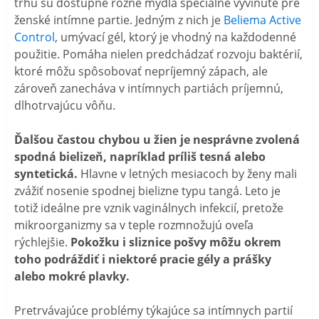
trhu sú dostupné rôzne mydlá špeciálne vyvinuté pre
ženské intímne partie. Jedným z nich je
Beliema Active
Control
, umývací gél, ktorý je vhodný na každodenné
použitie. Pomáha nielen predchádzať rozvoju baktérií,
ktoré môžu spôsobovať nepríjemný zápach, ale
zároveň zanecháva v intímnych partiách príjemnú,
dlhotrvajúcu vôňu.
Ďalšou častou chybou u žien je nesprávne zvolená
spodná bielizeň, napríklad príliš tesná alebo
syntetická.
Hlavne v letných mesiacoch by ženy mali
zvážiť nosenie spodnej bielizne typu tangá. Leto je
totiž ideálne pre vznik vaginálnych infekcií, pretože
mikroorganizmy sa v teple rozmnožujú oveľa
rýchlejšie.
Pokožku i sliznice pošvy môžu okrem
toho podráždiť i niektoré pracie gély a prášky
alebo mokré plavky.
Pretrvávajúce problémy týkajúce sa intímnych partií