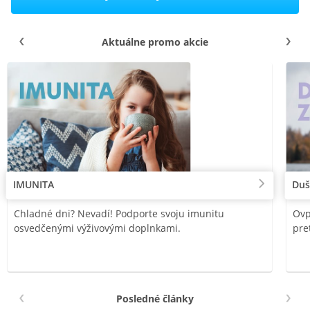
Aktuálne promo akcie
IMUNITA
Duš
Chladné dni? Nevadí! Podporte svoju imunitu
Ovp
osvedčenými výživovými doplnkami.
pre
Posledné články