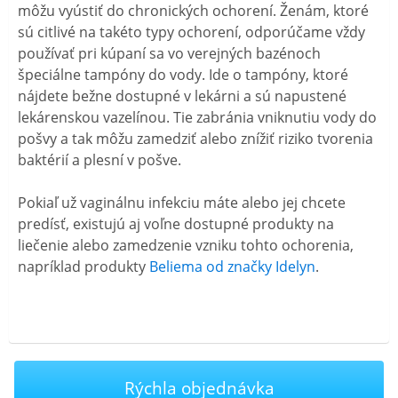
môžu vyústiť do chronických ochorení. Ženám, ktoré
sú citlivé na takéto typy ochorení, odporúčame vždy
používať pri kúpaní sa vo verejných bazénoch
špeciálne tampóny do vody. Ide o tampóny, ktoré
nájdete bežne dostupné v lekárni a sú napustené
lekárenskou vazelínou. Tie zabránia vniknutiu vody do
pošvy a tak môžu zamedziť alebo znížiť riziko tvorenia
baktérií a plesní v pošve.
Pokiaľ už vaginálnu infekciu máte alebo jej chcete
predísť, existujú aj voľne dostupné produkty na
liečenie alebo zamedzenie vzniku tohto ochorenia,
napríklad produkty
Beliema od značky Idelyn
.
Rýchla objednávka