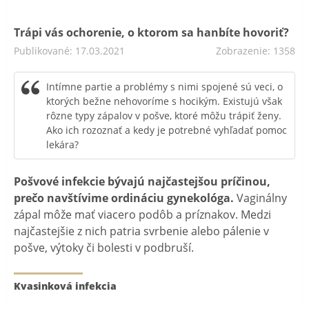
Trápi vás ochorenie, o ktorom sa hanbíte hovoriť?
Publikované: 17.03.2021
Zobrazenie: 1358
Intímne partie a problémy s nimi spojené sú veci, o
ktorých bežne nehovoríme s hocikým. Existujú však
rôzne typy zápalov v pošve, ktoré môžu trápiť ženy.
Ako ich rozoznať a kedy je potrebné vyhľadať pomoc
lekára?
Pošvové infekcie bývajú najčastejšou príčinou,
prečo navštívime ordináciu gynekológa.
Vaginálny
zápal môže mať viacero podôb a príznakov. Medzi
najčastejšie z nich patria svrbenie alebo pálenie v
pošve, výtoky či bolesti v podbruší.
Kvasinková infekcia