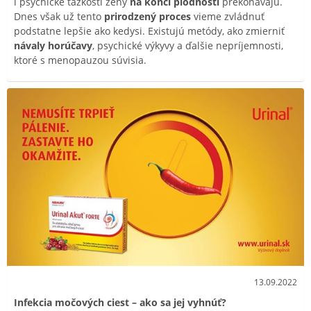
i psychické ťažkosti ženy
na konci plodnosti
prekonávajú.
Dnes však už tento
prirodzený proces
vieme zvládnuť
podstatne lepšie ako kedysi. Existujú metódy, ako zmierniť
návaly horúčavy
, psychické výkyvy a ďalšie nepríjemnosti,
ktoré s menopauzou súvisia.
13.09.2022
Infekcia močových ciest – ako sa jej vyhnúť?