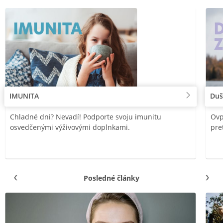
IMUNITA
Duš
Chladné dni? Nevadí! Podporte svoju imunitu
Ovp
osvedčenými výživovými doplnkami.
pre
Posledné články