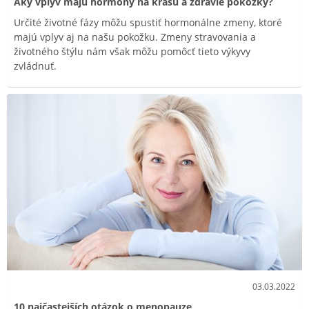
Aký vplyv majú hormóny na krásu a zdravie pokožky?
Určité životné fázy môžu spustiť hormonálne zmeny, ktoré
majú vplyv aj na našu pokožku. Zmeny stravovania a
životného štýlu nám však môžu pomôcť tieto výkyvy
zvládnuť.
03.03.2022
10 najčastejších otázok o menopauze