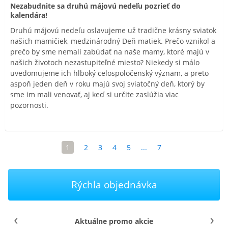
Nezabudnite sa druhú májovú nedeľu pozrieť do
kalendára!
Druhú májovú nedeľu oslavujeme už tradične krásny sviatok
našich mamičiek, medzinárodný Deň matiek. Prečo vznikol a
prečo by sme nemali zabúdať na naše mamy, ktoré majú v
našich životoch nezastupiteľné miesto? Niekedy si málo
uvedomujeme ich hlboký celospoločenský význam, a preto
aspoň jeden deň v roku majú svoj sviatočný deň, ktorý by
sme im mali venovať, aj keď si určite zaslúžia viac
pozornosti.
1
2
3
4
5
...
7
Rýchla objednávka
Aktuálne promo akcie