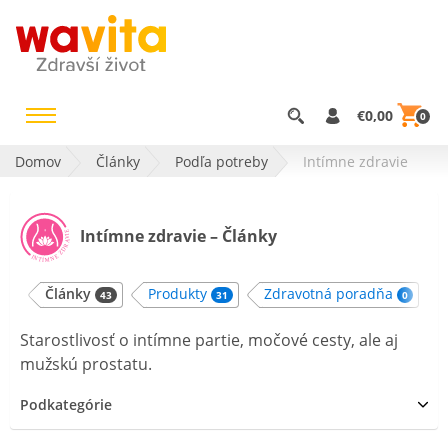
€0,00
0
Domov
Články
Podľa potreby
Intímne zdravie
Intímne zdravie – Články
Články
Produkty
Zdravotná poradňa
43
31
0
Starostlivosť o intímne partie, močové cesty, ale aj
mužskú prostatu.
Podkategórie