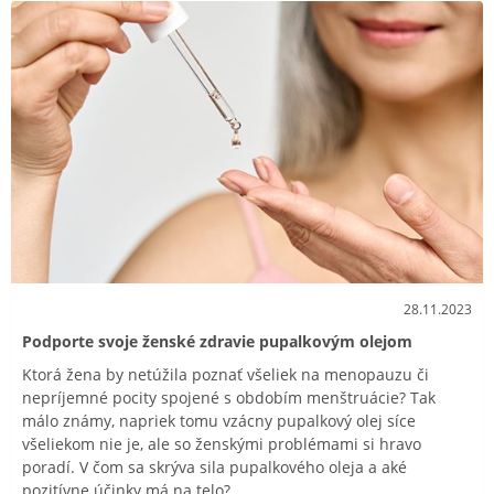
28.11.2023
Podporte svoje ženské zdravie pupalkovým olejom
Ktorá žena by netúžila poznať všeliek na menopauzu či
nepríjemné pocity spojené s obdobím menštruácie? Tak
málo známy, napriek tomu vzácny pupalkový olej síce
všeliekom nie je, ale so ženskými problémami si hravo
poradí. V čom sa skrýva sila pupalkového oleja a aké
pozitívne účinky má na telo?