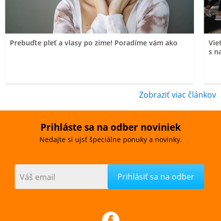
Prebuďte pleť a vlasy po zime! Poradíme vám ako
Vie
s n
Zobraziť viac článkov
Prihláste sa na odber noviniek
Nedajte si ujsť špeciálne ponuky a novinky.
Váš email