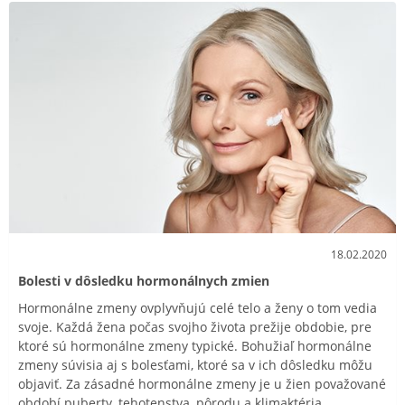
18.02.2020
Bolesti v dôsledku hormonálnych zmien
Hormonálne zmeny ovplyvňujú celé telo a ženy o tom vedia
svoje. Každá žena počas svojho života prežije obdobie, pre
ktoré sú hormonálne zmeny typické. Bohužiaľ hormonálne
zmeny súvisia aj s bolesťami, ktoré sa v ich dôsledku môžu
objaviť. Za zásadné hormonálne zmeny je u žien považované
období puberty, tehotenstva, pôrodu a klimaktéria.