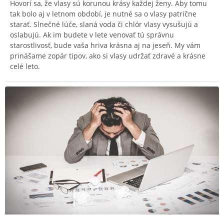
Hovorí sa, že vlasy sú korunou krásy každej ženy. Aby tomu
tak bolo aj v letnom období, je nutné sa o vlasy patrične
starať. Slnečné lúče, slaná voda či chlór vlasy vysušujú a
oslabujú. Ak im budete v lete venovať tú správnu
starostlivosť, bude vaša hriva krásna aj na jeseň. My vám
prinášame zopár tipov, ako si vlasy udržať zdravé a krásne
celé leto.