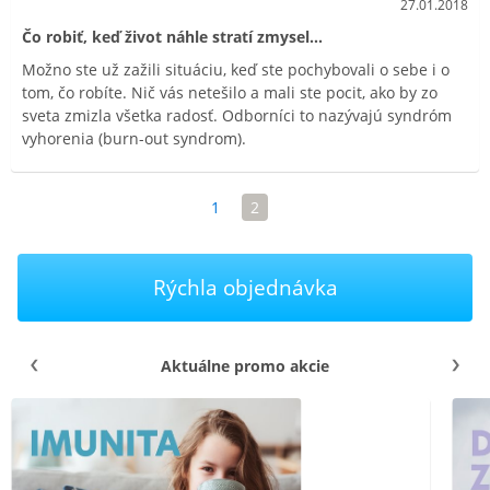
27.01.2018
Čo robiť, keď život náhle stratí zmysel...
Možno ste už zažili situáciu, keď ste pochybovali o sebe i o
tom, čo robíte. Nič vás netešilo a mali ste pocit, ako by zo
sveta zmizla všetka radosť. Odborníci to nazývajú syndróm
vyhorenia (burn-out syndrom).
1
2
Rýchla objednávka
Aktuálne promo akcie