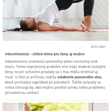
25.01.2021
Inkontinencia – citlivá téma pre ženy aj mužov
Inkontinencia znamená samovoľný alebo nechcený únik
moču. Tento nepríjemný problém síce trápi dvakrát častejšie
ženy, no pri ochorení prostaty sa s ňou môžu stretnúť aj
muži. U žien je príčinou zväčša
oslabenie panvového dna,
ktoré prichádza napríklad po pôrodoch. Ťažšie prípady sa
riešia chirurgicky. Ako možno predísť vzniku tohto problému
prirodzenou cestou?