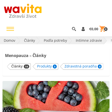
€0,00
0
Domov
Články
Podľa potreby
Intímne zdravie
Menopauza – Články
Články
Produkty
Zdravotná poradňa
14
5
0