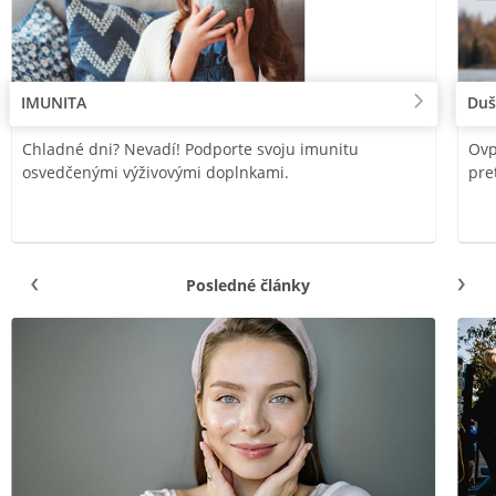
IMUNITA
Duš
Chladné dni? Nevadí! Podporte svoju imunitu
Ovp
osvedčenými výživovými doplnkami.
pre
Posledné články