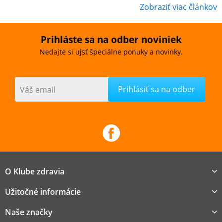
Zobraziť viac článkov
Prihláste sa na odber noviniek
Nedajte si ujsť špeciálne ponuky a novinky.
Váš email
O Klube zdravia
Užitočné informácie
Naše značky