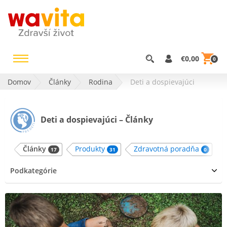
€0,00
0
Domov
Články
Rodina
Deti a dospievajúci
Deti a dospievajúci – Články
Články
Produkty
Zdravotná poradňa
17
31
0
Podkategórie