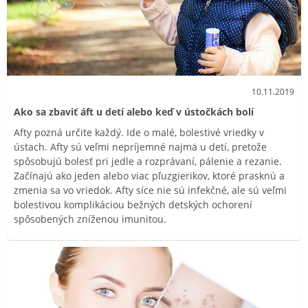
10.11.2019
Ako sa zbaviť áft u detí alebo keď v ústočkách bolí
Afty pozná určite každý. Ide o malé, bolestivé vriedky v
ústach. Afty sú veľmi nepríjemné najmä u detí, pretože
spôsobujú bolesť pri jedle a rozprávaní, pálenie a rezanie.
Začínajú ako jeden alebo viac pľuzgierikov, ktoré prasknú a
zmenia sa vo vriedok. Afty síce nie sú infekčné, ale sú veľmi
bolestivou komplikáciou bežných detských ochorení
spôsobených zníženou imunitou.