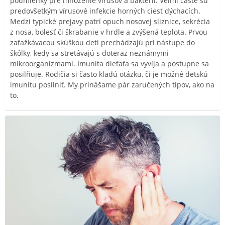
podmienky pre množenie vírusov a baktérií. Veľmi časté sú
predovšetkým vírusové infekcie horných ciest dýchacích.
Medzi typické prejavy patrí opuch nosovej sliznice, sekrécia
z nosa, bolesť či škrabanie v hrdle a zvýšená teplota. Prvou
zaťažkávacou skúškou deti prechádzajú pri nástupe do
škôlky, kedy sa stretávajú s doteraz neznámymi
mikroorganizmami. Imunita dieťaťa sa vyvíja a postupne sa
posilňuje. Rodičia si často kladú otázku, či je možné detskú
imunitu posilniť. My prinášame pár zaručených tipov, ako na
to.