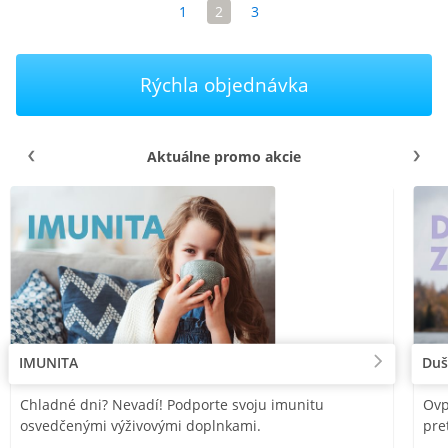
1
2
3
Rýchla objednávka
Aktuálne promo akcie
IMUNITA
Duš
Chladné dni? Nevadí! Podporte svoju imunitu
Ovp
osvedčenými výživovými doplnkami.
pre