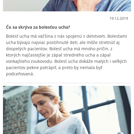
19.12.2019
Čo sa skrýva za bolesťou ucha?
Bolesť ucha má väčšina z nás spojenú s detstvom. Bolesťami
ucha bývajú najviac postihnuté deti, ale môže stretnúť aj
dospelých pacientov. Bolesť ucha má mnoho príčin, z
ktorých najčastejšie je zápal stredného ucha a zápal
vonkajšieho zvukovodu. Bolesť ucha dokáže malých i veľkých
pacientov pekne potrápiť, a preto by nemala byť
podceňovaná.