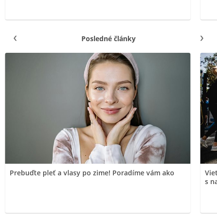
Posledné články
Prebuďte pleť a vlasy po zime! Poradíme vám ako
Vie
s n