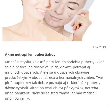
09.09.2019
Akné netrápi len pubertiakov
Mnohí si myslia, že akné patrí len do obdobia puberty. Akné
sa ale netýka len dospievajúcich, dokáže potrápiť aj
mnohých dospelých. Akné sa u dospelých objavuje
predovšetkým v období stresu a hormonálnych zmien. Tvár
plnú pupienkov tak dobre poznajú aj tí, ktorí už z puberty
dávno vyrástli. Ak sa na tvári objaví pár vyrážok, netreba
hneď panikáriť. Niekedy sa stačí zamyslieť nad možnou
príčinou vzniku.