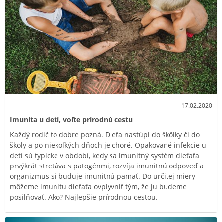
17.02.2020
Imunita u detí, voľte prírodnú cestu
Každý rodič to dobre pozná. Dieťa nastúpi do škôlky či do
školy a po niekoľkých dňoch je choré. Opakované infekcie u
detí sú typické v období, kedy sa imunitný systém dieťaťa
prvýkrát stretáva s patogénmi, rozvíja imunitnú odpoveď a
organizmus si buduje imunitnú pamäť. Do určitej miery
môžeme imunitu dieťaťa ovplyvniť tým, že ju budeme
posilňovať. Ako? Najlepšie prírodnou cestou.