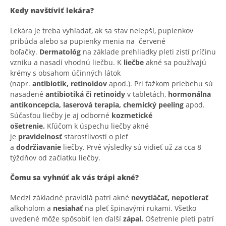
Kedy navštíviť lekára?
Lekára je treba vyhľadať, ak sa stav nelepší, pupienkov
pribúda alebo sa pupienky menia na červené
boľačky.
Dermatológ
na základe prehliadky pleti zistí príčinu
vzniku a nasadí vhodnú liečbu. K
liečbe
akné sa používajú
krémy s obsahom účinných látok
(napr.
antibiotík,
retinoidov
apod.). Pri ťažkom priebehu sú
nasadené
antibiotiká či retinoidy
v tabletách,
hormonálna
antikoncepcia,
laserová terapia, chemický peeling
apod.
Súčasťou liečby je aj odborné
kozmetické
ošetrenie.
Kľúčom k úspechu liečby akné
je
pravidelnosť
starostlivosti o pleť
a
dodržiavanie
liečby. Prvé výsledky sú vidieť už za cca 8
týždňov od začiatku liečby.
Čomu sa vyhnúť ak vás trápi akné?
Medzi základné pravidlá patrí akné
nevytláčať, nepotierať
alkoholom a
nesiahať
na pleť špinavými rukami. Všetko
uvedené môže spôsobiť len ďalší
zápal.
Ošetrenie pleti patrí