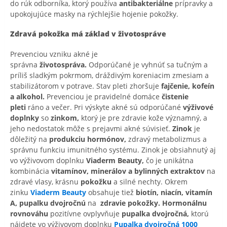
do rúk odborníka, ktorý používa
antibakteriálne
prípravky a
upokojujúce masky na rýchlejšie hojenie pokožky.
Zdravá pokožka má základ v životospráve
Prevenciou vzniku akné je
správna
životospráva.
Odporúčané je vyhnúť sa tučným a
príliš sladkým pokrmom, dráždivým koreniacim zmesiam a
stabilizátorom v potrave. Stav pleti zhoršuje
fajčenie, kofeín
a alkohol.
Prevenciou je pravidelné domáce
čistenie
pleti
ráno a večer. Pri výskyte akné sú odporúčané
výživové
doplnky
so
zinkom,
ktorý je pre zdravie kože významný, a
jeho nedostatok môže s prejavmi akné súvisieť.
Zinok
je
dôležitý na
produkciu hormónov,
zdravý metabolizmus a
správnu funkciu imunitného systému. Zinok je obsiahnutý aj
vo výživovom doplnku
Viaderm Beauty,
čo je unikátna
kombinácia
vitamínov, minerálov a bylinných extraktov
na
zdravé vlasy, krásnu
pokožku
a silné nechty. Okrem
zinku
Viaderm Beauty
obsahuje tiež
biotín, niacín, vitamín
A, pupalku dvojročnú
na
zdravie pokožky.
Hormonálnu
rovnováhu
pozitívne ovplyvňuje
pupalka dvojročná,
ktorú
nájdete vo výživovom doplnku
Pupalka dvojročná 1000