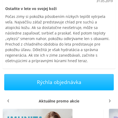
31.05.2019
Ostaňte v lete vo svojej koži
Počas zimy si pokožka pôsobením nízkych teplôt vytrpela
veľa. Najväčšiu záťaž predstavuje chlad pre suchú a
atopickú kožu. Ak sa dostatočne neošetruje, môže sa
následne zapaľovať, svrbieť a praskať. Keď potom teploty
„vylezú“ smerom nahor, pokožku odkrývame len s obavami.
Prechod z chladného obdobia do leta predstavuje pre
pokožku úľavu. Dôležitá je však hydratácia a správna
regenerácia. Ak ste ich v zime zanedbávali, začnite s
ošetrujúcimi a prípravnými kúrami hneď teraz.
Rýchla objednávka
Aktuálne promo akcie