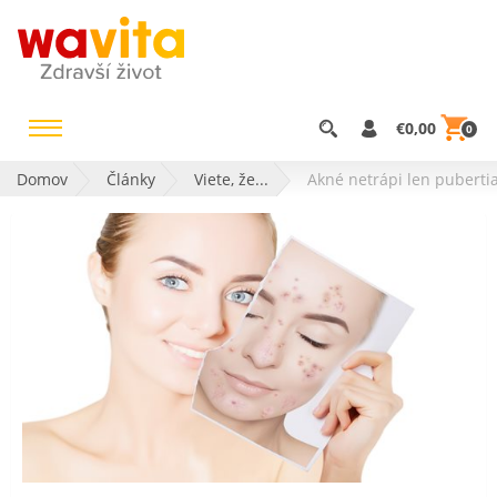
€0,00
0
Domov
Články
Viete, že...
Akné netrápi len puberti