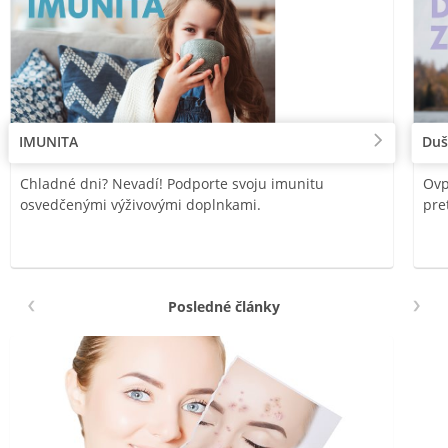
IMUNITA
Duš
Chladné dni? Nevadí! Podporte svoju imunitu
Ovp
osvedčenými výživovými doplnkami.
pre
Posledné články