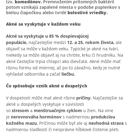
tzv.
komedónov.
Premnožením prítomných baktérií
potom vznikajú zapálené miesta v podobe pupienkov s
bielou čiapočkou alebo tvrdé
bolestivé vriedky.
Akné sa vyskytuje v každom veku
Akné sa vyskytuje u 85 % dospievajúcej
populácie,
najčastejšie medzi
12. a 25. rokom života,
ale
objaviť sa môže v každom veku. Typické je akné na tvári,
niekedy sa môže objaviť aj na chrbte, krku či hrudníku. Na
akné častejšie trpia chlapci ako dievčatá. Akné môže mať
rôznu formu od miernej, až po tú závažnú, kedy je nutné
vyhľadať odborníka a začať
liečbu.
Čo spôsobuje vznik akné u dospelých
V dospelosti môže mať akné rôzne
príčiny.
Najčastejšie sa
akné u dospelých vyskytuje v súvislosti
so
stresom
a
menštruačným cyklom
u žien. Na vine
je
nerovnováha hormónov
s nadmernou
produkciou
kožného mazu.
Príčinou môže byť ale aj
nevhodná strava
s
nadmierou sladkostí či nesprávne hĺbkové čistenie pleti.