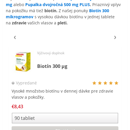
mg
alebo
Pupalka dvojročná 500 mg PLUS
.
Priaznivý vplyv
na pokožku má tiež
biotín.
Z našej ponuky
Biotín 300
mikrogramov
s vysokou dávkou biotínu v jednej tablete
na
zdravie
vašich vlasov a
pleti.
Výživový doplnok
Biotín 300 µg
Vypredané
Vysoké množstvo biotínu v dennej dávke pre zdravie
vlasov a pokožky.
€8,43