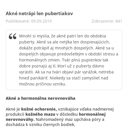
Akné netrápi len pubertiakov
Publikované: 09.09.2019
Zobrazenie: 841
Mnohí si myslia, že akné patrí len do obdobia
puberty. Akné sa ale netýka len dospievajúcich,
dokáže potrápiť aj mnohých dospelých. Akné sa u
dospelých objavuje predovšetkým v období stresu a
hormonálnych zmien. Tvár plnú pupienkov tak
dobre poznajú aj tí, ktorí už z puberty dávno
vyrástli. Ak sa na tvári objaví pár vyrážok, netreba
hneď panikáriť. Niekedy sa stačí zamyslieť nad
možnou príčinou vzniku.
Akné a hormonálna nerovnováha
Akné je
kožné ochorenie,
vznikajúce vďaka nadmernej
produkcii
kožného mazu
v dôsledku
hormonálnej
nerovnováhy.
Nahromadený maz upcháva póry a
dochádza k vzniku čiernych bodiek,