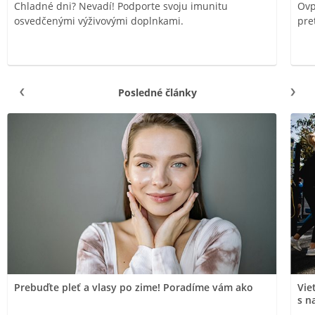
Chladné dni? Nevadí! Podporte svoju imunitu
Ovp
osvedčenými výživovými doplnkami.
pre
Posledné články
Prebuďte pleť a vlasy po zime! Poradíme vám ako
Vie
s n