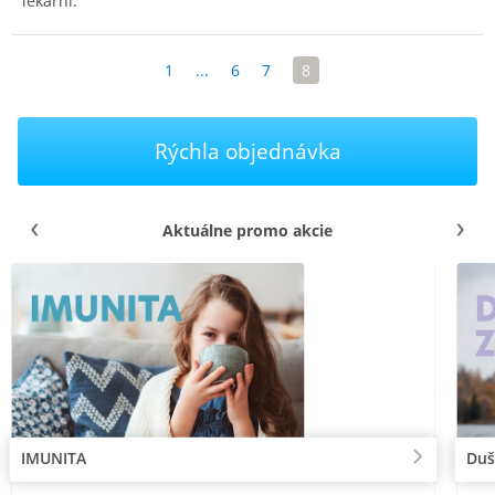
lekárni.
1
...
6
7
8
Rýchla objednávka
Aktuálne promo akcie
IMUNITA
Duš