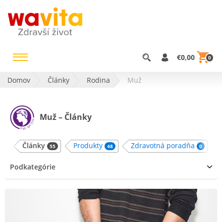
€0,00
0
Domov
Články
Rodina
Muž
Muž – Články
Články
Produkty
Zdravotná poradňa
55
48
0
Podkategórie