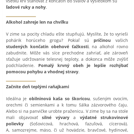
všetku krv sťahovať z končatín do svalov a výsledkom sú
ľadové ruky a nohy
.
Alkohol zahreje len na chvíľku
V zime sa pocity chladu ešte stupňujú. Myslíte, že to vyrieši
pohárik horúceho grogu? Pokiaľ sú
príčinou
vašich
studených končatín obehové ťažkosti
, na alkohol rovno
zabudnite. Môže vás síce prechodne zahriať, ale zároveň
sťažuje udržovanie telesnej teploty, a dokonca môže zvýšiť
podchladenie.
Pomalý krvný obeh je lepšie rozhýbať
pomocou pohybu a vhodnej stravy
.
Začnite deň teplými raňajkami
Ideálna je
obilninová kaša so škoricou
, sušeným ovocím,
orechmi či semienkami a k tomu šálka zázvorového čaju.
Alebo si na panvičke urobte praženicu. V zime by sa na stole
mali objavovať
silné vývary
a
výdatné strukovinové
polievky
(šošovicová, hrachová, fazuľová, cícerová).
A, samozrejme, mäso, či už hovädzie, bravčové, hydinové,