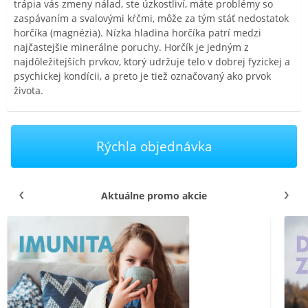
trápia vás zmeny nálad, ste úzkostliví, máte problémy so
zaspávaním a svalovými kŕčmi, môže za tým stáť nedostatok
horčíka (magnézia). Nízka hladina horčíka patrí medzi
najčastejšie minerálne poruchy. Horčík je jedným z
najdôležitejších prvkov, ktorý udržuje telo v dobrej fyzickej a
psychickej kondícii, a preto je tiež označovaný ako prvok
života.
Rýchla objednávka
Aktuálne promo akcie