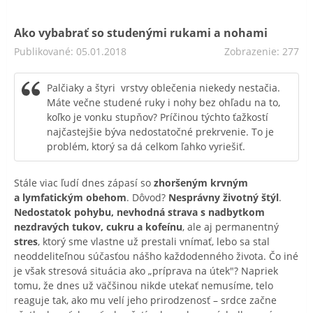
Ako vybabrať so studenými rukami a nohami
Publikované: 05.01.2018
Zobrazenie: 277
Palčiaky a štyri vrstvy oblečenia niekedy nestačia.
Máte večne studené ruky i nohy bez ohľadu na to,
koľko je vonku stupňov? Príčinou týchto ťažkostí
najčastejšie býva nedostatočné prekrvenie. To je
problém, ktorý sa dá celkom ľahko vyriešiť.
Stále viac ľudí dnes zápasí so
zhoršeným krvným
a lymfatickým obehom
. Dôvod?
Nesprávny životný štýl
.
Nedostatok pohybu, nevhodná strava s nadbytkom
nezdravých tukov, cukru a kofeínu
, ale aj permanentný
stres
, ktorý sme vlastne už prestali vnímať, lebo sa stal
neoddeliteľnou súčasťou nášho každodenného života. Čo iné
je však stresová situácia ako „príprava na útek"? Napriek
tomu, že dnes už väčšinou nikde utekať nemusíme, telo
reaguje tak, ako mu velí jeho prirodzenosť – srdce začne