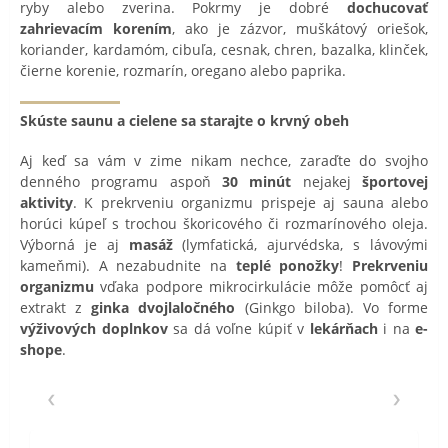
ryby alebo zverina. Pokrmy je dobré
dochucovať
zahrievacím korením
, ako je zázvor, muškátový oriešok,
koriander, kardamóm, cibuľa, cesnak, chren, bazalka, klinček,
čierne korenie, rozmarín, oregano alebo paprika.
Skúste saunu a cielene sa starajte o krvný obeh
Aj keď sa vám v zime nikam nechce, zaraďte do svojho
denného programu aspoň
30 minút
nejakej
športovej
aktivity
. K prekrveniu organizmu prispeje aj sauna alebo
horúci kúpeľ s trochou škoricového či rozmarínového oleja.
Výborná je aj
masáž
(lymfatická, ajurvédska, s lávovými
kameňmi). A nezabudnite na
teplé ponožky
!
Prekrveniu
organizmu
vďaka podpore mikrocirkulácie môže pomôcť aj
extrakt z
ginka dvojlaločného
(Ginkgo biloba). Vo forme
výživových doplnkov
sa dá voľne kúpiť v
lekárňach
i na
e-
shope
.