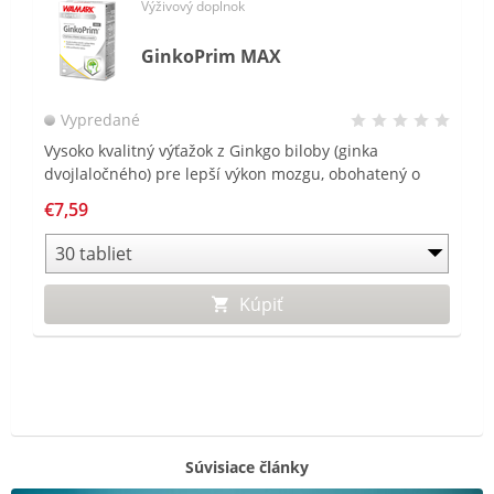
Výživový doplnok
GinkoPrim MAX
Vypredané
Vysoko kvalitný výťažok z Ginkgo biloby (ginka
dvojlaločného) pre lepší výkon mozgu, obohatený o
DMAE a magnézium.
€7,59
Kúpiť
Súvisiace články