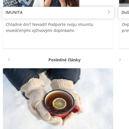
IMUNITA
Duš
Chladné dni? Nevadí! Podporte svoju imunitu
Ovp
osvedčenými výživovými doplnkami.
pre
Posledné články