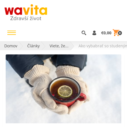
€0,00
0
Domov
Články
Viete, že...
Ako vybabrať so studený