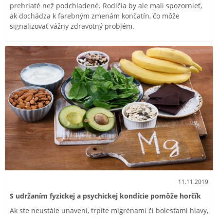
prehriaté než podchladené. Rodičia by ale mali spozornieť,
ak dochádza k farebným zmenám končatín, čo môže
signalizovať vážny zdravotný problém.
11.11.2019
S udržaním fyzickej a psychickej kondície pomôže horčík
Ak ste neustále unavení, trpíte migrénami či bolesťami hlavy,