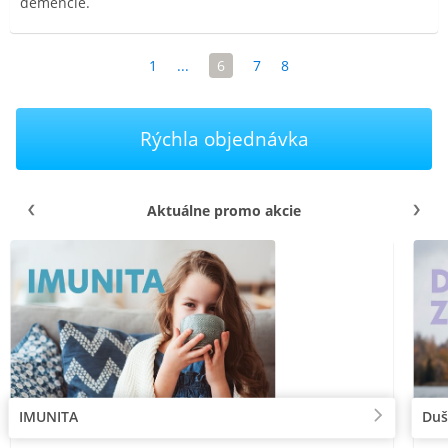
demencie.
1
...
6
7
8
Rýchla objednávka
Aktuálne promo akcie
IMUNITA
Duš