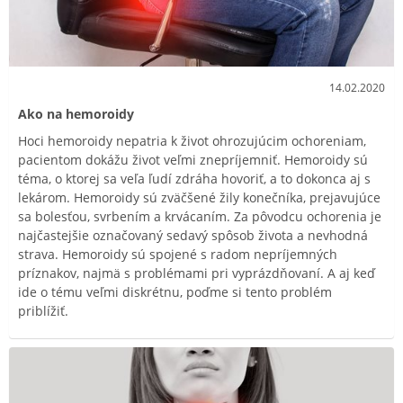
14.02.2020
Ako na hemoroidy
Hoci hemoroidy nepatria k život ohrozujúcim ochoreniam,
pacientom dokážu život veľmi znepríjemniť. Hemoroidy sú
téma, o ktorej sa veľa ľudí zdráha hovoriť, a to dokonca aj s
lekárom. Hemoroidy sú zväčšené žily konečníka, prejavujúce
sa bolesťou, svrbením a krvácaním. Za pôvodcu ochorenia je
najčastejšie označovaný sedavý spôsob života a nevhodná
strava. Hemoroidy sú spojené s radom nepríjemných
príznakov, najmä s problémami pri vyprázdňovaní. A aj keď
ide o tému veľmi diskrétnu, poďme si tento problém
priblížiť.