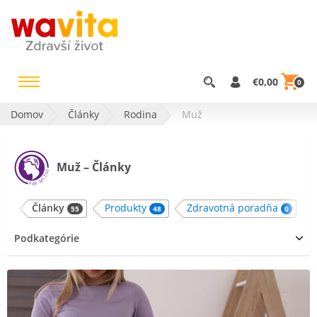
€0,00
0
Domov
Články
Rodina
Muž
Muž – Články
Články
Produkty
Zdravotná poradňa
55
48
0
Podkategórie