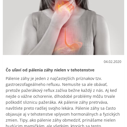
04.02.2020
Čo uľaví od pálenia záhy nielen v tehotenstve
Pálenie záhy je jeden z najčastejších príznakov tzv.
gastroezofageálneho refluxu. Nemusíte sa ale obávať,
pretože pažerákový reflux zažíva bežne každý z nás. Aj keď
nejde o vážne ochorenie, dlhodobé problémy môžu trvale
poškodiť sliznicu pažeráka. Ak pálenie záhy pretrváva,
navštívte preto radšej svojho lekára. Pálenie záhy sa často
objavuje aj v tehotenstve vplyvom hormonálnych a fyzických
zmien. Tipy, ako pálenie záhy obmedziť, prinášame nielen
budúcim mamičkám, ale všetkým, ktorých sa tento