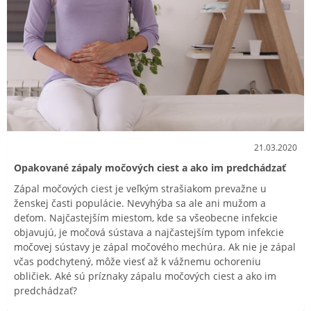
21.03.2020
Opakované zápaly močových ciest a ako im predchádzať
Zápal močových ciest je veľkým strašiakom prevažne u
ženskej časti populácie. Nevyhýba sa ale ani mužom a
deťom. Najčastejším miestom, kde sa všeobecne infekcie
objavujú, je močová sústava a najčastejším typom infekcie
močovej sústavy je zápal močového mechúra. Ak nie je zápal
včas podchytený, môže viesť až k vážnemu ochoreniu
obličiek. Aké sú príznaky zápalu močových ciest a ako im
predchádzať?