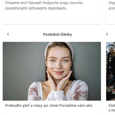
Chladné dni? Nevadí! Podporte svoju imunitu
Ovp
osvedčenými výživovými doplnkami.
pre
Posledné články
Prebuďte pleť a vlasy po zime! Poradíme vám ako
Vie
s n