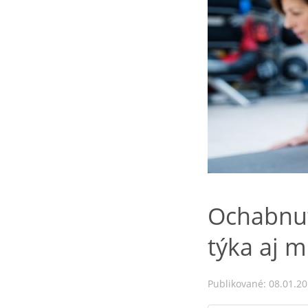
Ochabnut
týka aj 
Publikované: 08.01.2