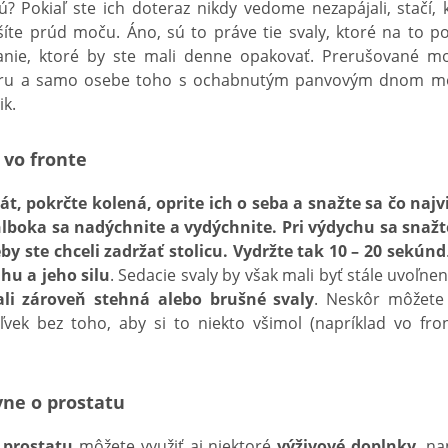
sú? Pokiaľ ste ich doteraz nikdy vedome nezapájali, stačí
šíte prúd moču. Áno, sú to práve tie svaly, ktoré na to po
nie, ktoré by ste mali denne opakovať. Prerušované m
u a samo osebe toho s ochabnutým panvovým dnom m
ik.
 vo fronte
át, pokrčte kolená, oprite ich o seba a snažte sa čo najv
hlboka sa nadýchnite a vydýchnite. Pri výdychu sa snaž
y ste chceli zadržať stolicu. Vydržte tak 10 – 20 sekúnd
hu a jeho silu
. Sedacie svaly by však mali byť stále uvoľnen
li zároveň stehná alebo brušné svaly
. Neskôr môžete 
oľvek bez toho, aby si to niekto všimol (napríklad vo fro
ívne o prostatu
o prostatu
môžete využiť aj niektoré
výživové doplnky
, na