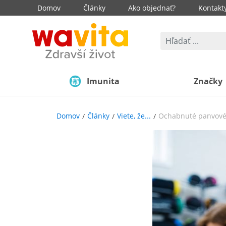
Domov
Články
Ako objednať?
Kontakt
Imunita
Značky
Domov
Články
Viete, že...
Ochabnuté panvové 