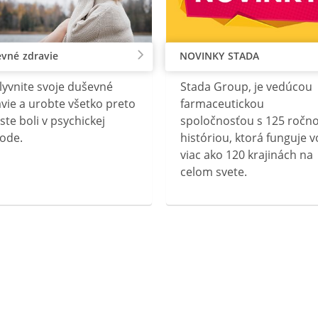
vné zdravie
NOVINKY STADA
lyvnite svoje duševné
Stada Group, je vedúcou
vie a urobte všetko preto
farmaceutickou
ste boli v psychickej
spoločnosťou s 125 ročn
ode.
históriou, ktorá funguje v
viac ako 120 krajinách na
celom svete.