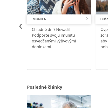
IMUNITA
Duše
lu
Chladné dni? Nevadí!
Ovp
rebný na
Podporte svoju imunitu
zdra
očného
osvedčenými výživovými
aby 
doplnkami.
poh
ravín
ovou
Posledné články