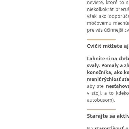
neviete, ktoré to 
niekoľkokrát preru
však ako odporúča
močovému mechúr
pre vás účinnejší cv
Cvičiť môžete aj
Ľahnite si na chrb
svaly. Pomaly a z
konečníka, ako keb
meniť rýchlosť sťa
aby ste
nesťahova
v stoji, a to kdek
autobusom).
Starajte sa akt
Na
starostlivosť 