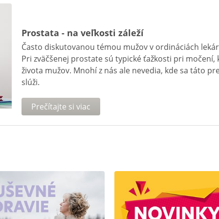
Prostata - na veľkosti záleží
Často diskutovanou témou mužov v ordináciách lekár
Pri zväčšenej prostate sú typické ťažkosti pri močení,
života mužov. Mnohí z nás ale nevedia, kde sa táto pr
slúži.
Prečítajte si viac