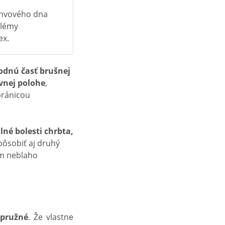
panvového dna
blémy
ex.
odnú časť brušnej
vnej polohe
,
bránicou
né bolesti chrbta,
spôsobiť aj druhý
om neblaho
 pružné
. Že vlastne