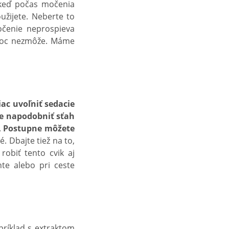
, keď počas močenia
užijete. Neberte to
očenie neprospieva
oc nezmôže. Máme
iac uvoľniť sedacie
te napodobniť sťah
.
Postupne môžete
é. Dbajte tiež na to,
robiť tento cvik aj
nte alebo pri ceste
príklad s extraktom