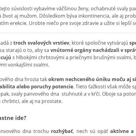
v tejto súvislosti vybavíme väčšinou ženy, ochabnuté svaly 
 život aj mužom. Dôsledkom býva inkontinencia, ale aj pro
tím erekcie. Urobte niečo pre svoje zdravie a užite si lepší s
ladá z
troch svalových vrstiev
, ktoré spoločne vytvárajú
sp
 sa starajú o to, aby sa
vnútorné orgány nachádzali v sprá
acujú
s hlbokými chrbtovými a priečnymi brušnými svalmi, 
ými vonkajšími svalmi.
ového dna hrozia tak
okrem nechceného úniku moču aj sil
abilita alebo poruchy potencie
. Tieto ťažkosti však môže 
opak, svaly panvového dna stuhnuté a v kŕči. Oboje sa pot
chrbtici, ale aj na prostate.
astne ide?
panvového dna trochu
rozhýbať
, nech sú opäť
aktívne a