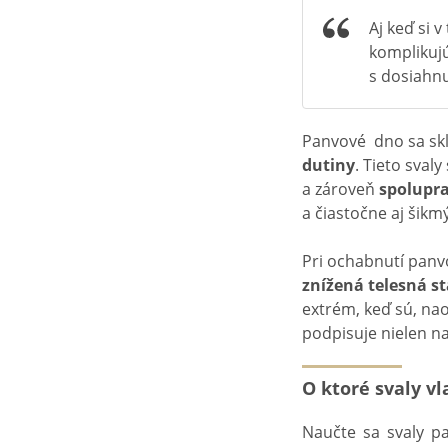
Aj keď si 
komplikujú
s dosiahnu
Panvové dno sa sk
dutiny
. Tieto svaly
a zároveň
spolupr
a čiastočne aj šikm
Pri ochabnutí panv
znížená telesná st
extrém, keď sú, na
podpisuje nielen na 
O ktoré svaly vl
Naučte sa svaly 