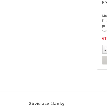
Pr
Mu
čas
pr
svo
pr
€1
op
na
kv
sp
k c
Súvisiace články