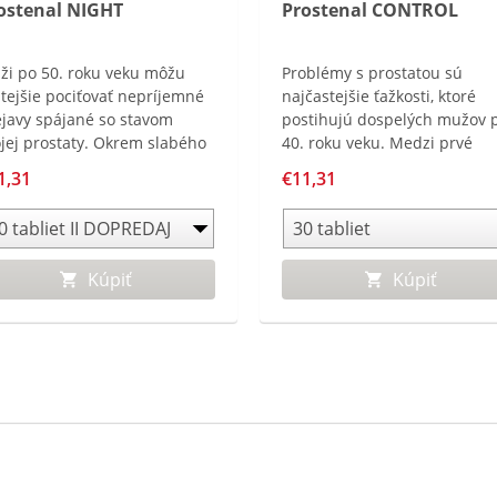
ostenal NIGHT
Prostenal CONTROL
ži po 50. roku veku môžu
Problémy s prostatou sú
tejšie pociťovať nepríjemné
najčastejšie ťažkosti, ktoré
ejavy spájané so stavom
postihujú dospelých mužov 
jej prostaty. Okrem slabého
40. roku veku. Medzi prvé
údu moču môžu muži v noci
prejavy patrí slabší prúd mo
1,31
€11,31
akovane vstávať pre nutkanie
a častejšie močenie. Navyše,
 močenie. Nedostatok
problémy s prostatou sa čas
alitného, neprerušovaného
spájajú s vyšším rizikom vývo
ánku môže potom viesť
ťažkostí s potenciou.
Kúpiť
Kúpiť
elkovej rannej únave.