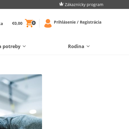
Zákaznícky program
Prihlásenie / Registrácia
€0,00
ka
0
a potreby
Rodina