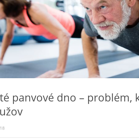
é panvové dno – problém, k
mužov
018