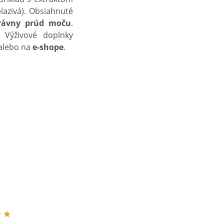
lazivá). Obsiahnuté
právny prúd moču
.
. Výživové doplnky
alebo na
e-shope
.