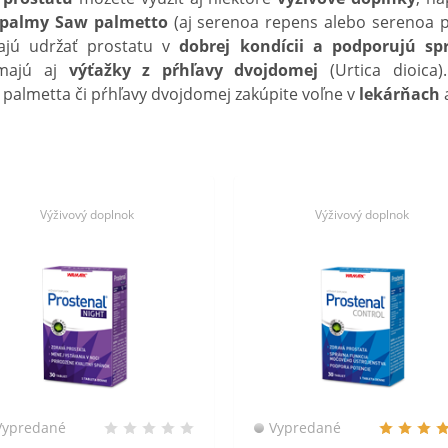
 palmy Saw palmetto
(aj serenoa repens alebo serenoa p
ajú udržať prostatu v
dobrej kondícii a podporujú s
 majú aj
výťažky z pŕhľavy dvojdomej
(Urtica dioica)
 palmetta či pŕhľavy dvojdomej zakúpite voľne v
lekárňach
Výživový doplnok
Výživový doplnok
Vypredané
Vypredané