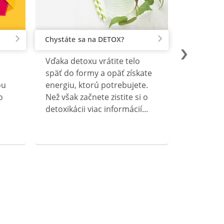
Chystáte sa na DETOX?
Vďaka detoxu vrátite telo
späť do formy a opäť získate
ou
energiu, ktorú potrebujete.
o
Než však začnete zistite si o
detoxikácii viac informácií...