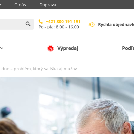
y
O nás
Doprava
+421 800 191 191
Rýchla objednáv
Po - pia: 8.00 - 16.00
Výpredaj
Podľ
dno – problém, ktorý sa týka aj mužov