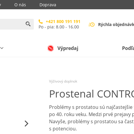
y
O nás
Doprava
+421 800 191 191
Rýchla objednáv
Po - pia: 8.00 - 16.00
Výpredaj
Podľ
Výživový doplnok
Prostenal CONTR
Problémy s prostatou sú najčastejšie
po 40. roku veku. Medzi prvé prejavy 
Navyše, problémy s prostatou sa často
s potenciou.