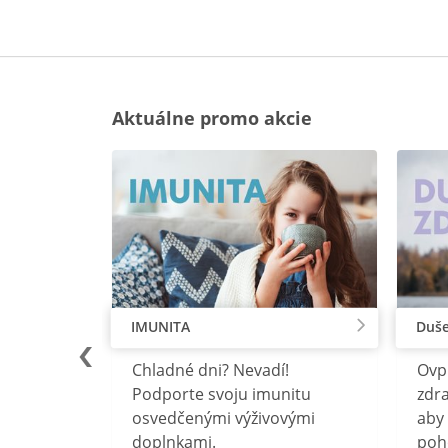
Aktuálne promo akcie
IMUNITA
Duše
lu
Chladné dni? Nevadí!
Ovp
rebný na
Podporte svoju imunitu
zdra
očného
osvedčenými výživovými
aby 
doplnkami.
poh