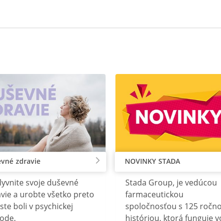
vné zdravie
NOVINKY STADA
lyvnite svoje duševné
Stada Group, je vedúcou
vie a urobte všetko preto
farmaceutickou
ste boli v psychickej
spoločnosťou s 125 ročn
ode.
históriou, ktorá funguje v