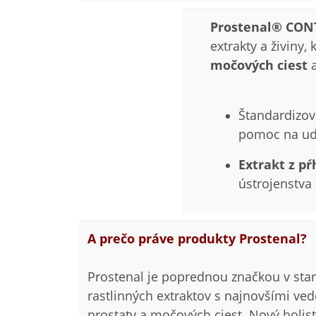
Prostenal® CO
extrakty a živiny
močových ciest
Štandardizov
pomoc na udr
Extrakt z p
ústrojenstva 
A prečo práve produkty Prostenal?
Prostenal je poprednou značkou v staro
rastlinných extraktov s najnovšími v
prostaty a močových ciest. Nový holist