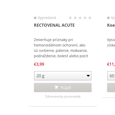
Vypredané
Vy
RECTOVENAL ACUTE
Koe
Zmierňuje príznaky pri
Vyso
hemoroidálnom ochorení, ako
získ
sú svrbenie, pálenie, mokvanie,
podráždenie, bolesť alebo pocit
cudzieho telesa v konečníku.
€3,99
€11
Kúpiť
Zdravotnícky prostriedok