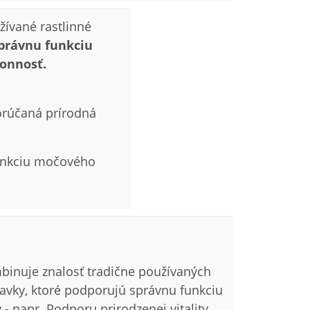
ívané rastlinné
právnu funkciu
konnosť.
orúčaná prírodná
unkciu močového
mbinuje znalosť tradične používaných
avky, ktoré podporujú správnu funkciu
- napr. Podporu prirodzenej vitality.