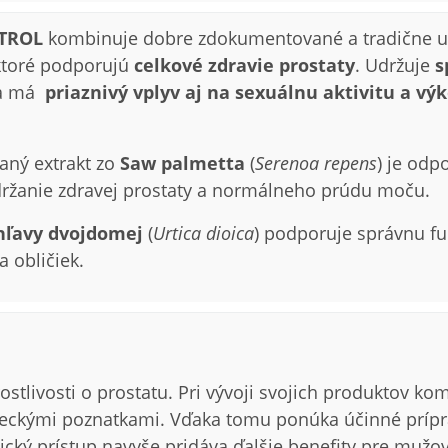
NTROL
kombinuje dobre zdokumentované a tradične už
, ktoré podporujú
celkové zdravie prostaty
. Udržuje
s
a má
priaznivý vplyv aj na sexuálnu aktivitu a vý
aný extrakt zo
Saw palmetta
(
Serenoa repens
) je odp
žanie zdravej prostaty a normálneho prúdu moču.
ŕhľavy dvojdomej
(
Urtica dioica
) podporuje správnu f
a obličiek.
stlivosti o prostatu. Pri vývoji svojich produktov ko
edeckými poznatkami. Vďaka tomu ponúka účinné prípr
ický prístup navyše pridáva ďalšie benefity pre mužov 