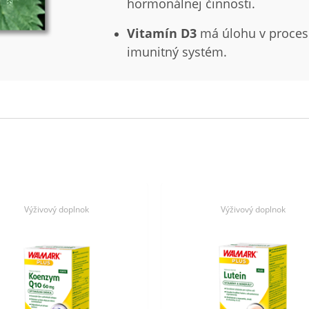
hormonálnej činnosti.
Vitamín D3
má úlohu v proces
imunitný systém.
Výživový doplnok
Výživový doplnok