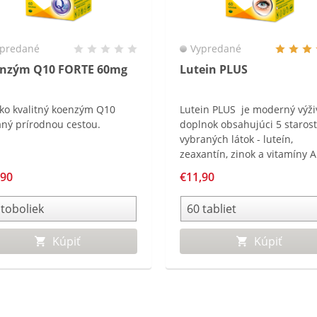
predané
Vypredané
nzým Q10 FORTE 60mg
Lutein PLUS
ko kvalitný koenzým Q10
Lutein PLUS je moderný výži
aný prírodnou cestou.
doplnok obsahujúci 5 starost
vybraných látok - luteín,
zeaxantín, zinok a vitamíny A
,90
€11,90
Kúpiť
Kúpiť