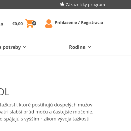
Zákaznícky program
Prihlásenie / Registrácia
€0,00
ka
0
a potreby
Rodina
OL
 ťažkosti, ktoré postihujú dospelých mužov
patrí slabší prúd moču a častejšie močenie.
 spájajú s vyšším rizikom vývoja ťažkostí