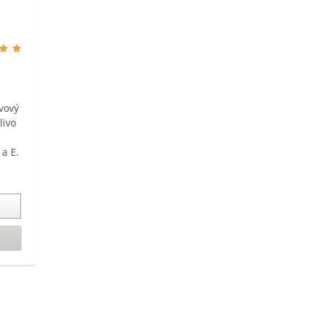
vový
livo
 a E.