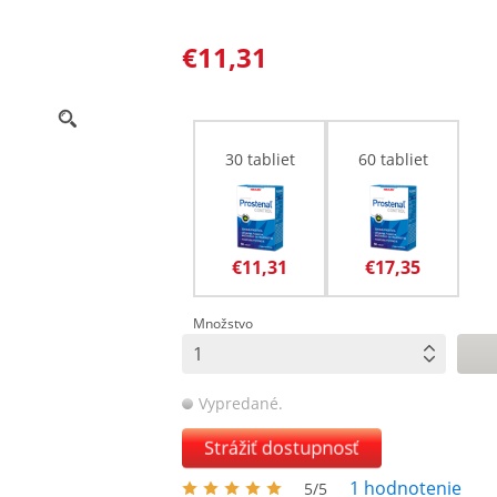
€11,31
30 tabliet
60 tabliet
€11,31
€17,35
Množstvo
Vypredané.
Strážiť dostupnosť
1
hodnotenie
5/5