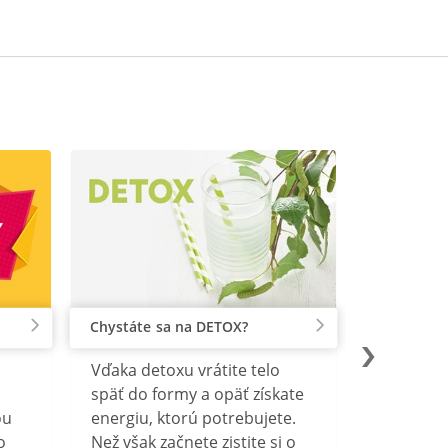
Chystáte sa na DETOX?
Vďaka detoxu vrátite telo
späť do formy a opäť získate
ou
energiu, ktorú potrebujete.
o
Než však začnete zistite si o