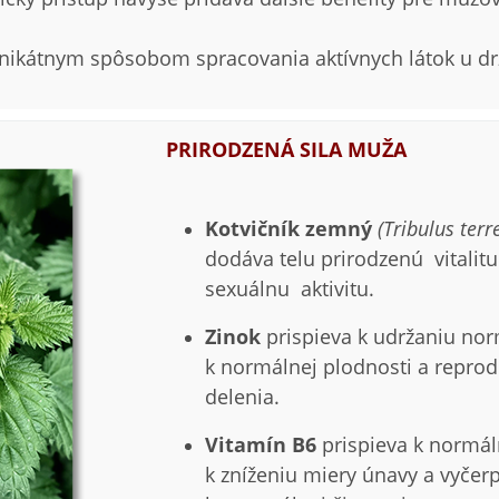
unikátnym spôsobom spracovania aktívnych látok u drž
PRIRODZENÁ SILA MUŽA
Kotvičník zemný
(Tribulus terre
dodáva telu prirodzenú vitali
sexuálnu aktivitu.
Zinok
prispieva k udržaniu norm
k normálnej plodnosti a reprod
delenia.
Vitamín B6
prispieva k norm
k zníženiu miery únavy a vyčerp