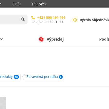
y
O nás
Doprava
+421 800 191 191
Rýchla objednáv
Po - pia: 8.00 - 16.00
Výpredaj
Podľ
Produkty
Zdravotná poradňa
18
0