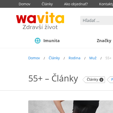
Domov
Články
Ako objednať?
Kontakt
Imunita
Značky
Domov
Články
Rodina
Muž
55+
55+ – Články
Články
3