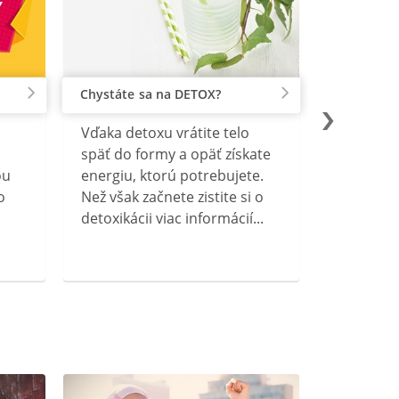
Chystáte sa na DETOX?
Vďaka detoxu vrátite telo
späť do formy a opäť získate
ou
energiu, ktorú potrebujete.
o
Než však začnete zistite si o
detoxikácii viac informácií...