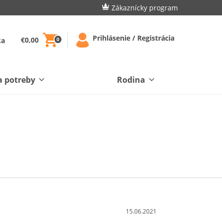
Zákaznícky program
Prihlásenie / Registrácia
€0,00
ka
0
a potreby
Rodina
15.06.2021