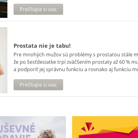
Prečítajte si viac
Prostata nie je tabu!
Pre mnohých mužov sú problémy s prostatou stále m
že po šesťdesiatke trpí zväčšením prostaty až 60 % 
a podporiť jej správnu funkciu a rovnako aj funkciu m
Prečítajte si viac