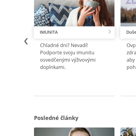
IMUNITA
Duše
lu
Chladné dni? Nevadí!
Ovp
rebný na
Podporte svoju imunitu
zdra
očného
osvedčenými výživovými
aby 
doplnkami.
poh
ravín
ovou
Posledné články