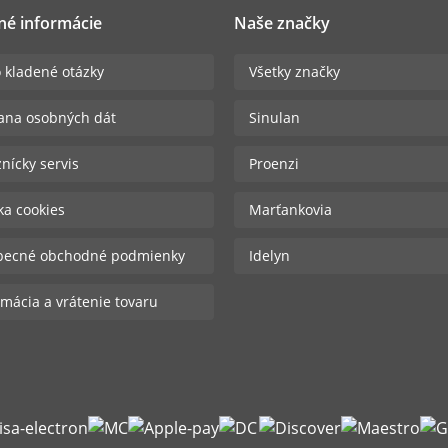
né informácie
Naše značky
 kladené otázky
Všetky značky
ana osobných dát
Sinulan
nícky servis
Proenzi
ika cookies
Marťankovia
becné obchodné podmienky
Idelyn
mácia a vrátenie tovaru