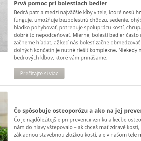
Prvá pomoc pri bolestiach bedier
Bedrá patria medzi najväčšie kĺby v tele, ktoré nesú
funguje, umožňuje bezbolestnú chôdzu, sedenie, ohýb
hladko pohybovať, potrebuje spoluprácu kostí, chrupav
dobré to nepodceňovať. Miernej bolesti bedier často 
začneme hľadať, až keď nás bolesť začne obmedzovať v
dolných končatín je nutné riešiť komplexne. Niekedy 
bedrových kĺbov, ktoré vám prinášame.
Prečítajte si viac
Čo spôsobuje osteoporózu a ako na jej preve
Čo je najdôležitejšie pri prevencii vzniku a liečbe os
nám do hlavy vštepovalo – ak chceš mať zdravé kosti, 
základnou stavebnou zložkou kostí, ale v našom tele má