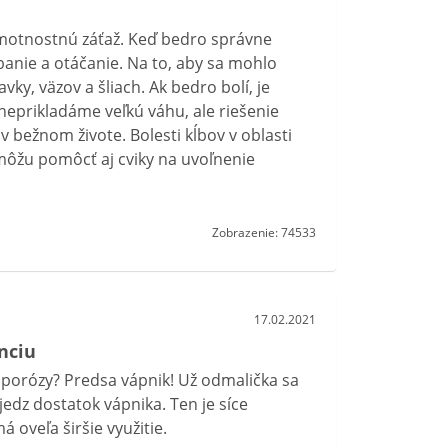
 hmotnostnú záťaž. Keď bedro správne
anie a otáčanie. Na to, aby sa mohlo
ky, väzov a šliach. Ak bedro bolí, je
neprikladáme veľkú váhu, ale riešenie
 bežnom živote. Bolesti kĺbov v oblasti
môžu pomôcť aj cviky na uvoľnenie
Zobrazenie: 74533
17.02.2021
nciu
teoporózy? Predsa vápnik! Už odmalička sa
jedz dostatok vápnika. Ten je síce
 oveľa širšie využitie.