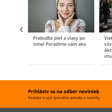
rgiu a
oenzýmu
Prebuďte pleť a vlasy po
Vie
zime! Poradíme vám ako
súv
Akt
imu
Prihláste sa na odber noviniek
Nedajte si ujsť špeciálne ponuky a novinky.