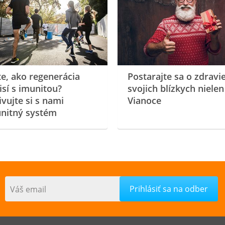
te, ako regenerácia
Postarajte sa o zdravi
isí s imunitou?
svojich blízkych nielen
ivujte si s nami
Vianoce
nitný systém
Váš email