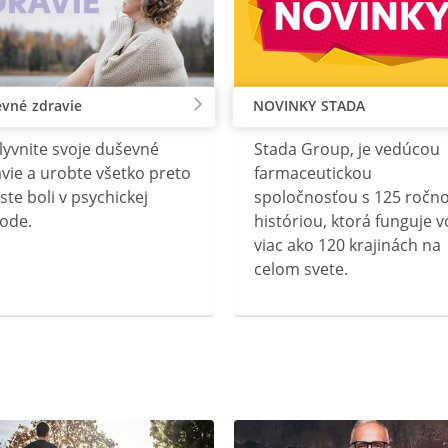
vné zdravie
NOVINKY STADA
lyvnite svoje duševné
Stada Group, je vedúcou
vie a urobte všetko preto
farmaceutickou
ste boli v psychickej
spoločnosťou s 125 ročn
ode.
históriou, ktorá funguje v
viac ako 120 krajinách na
celom svete.