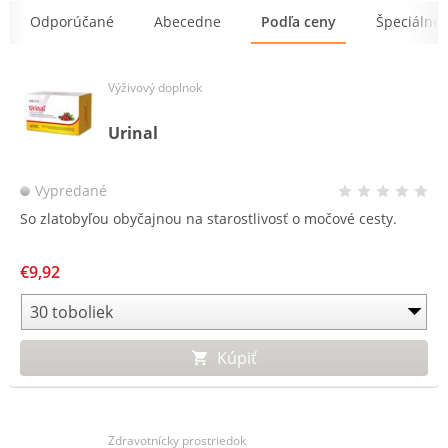
Odporúčané
Abecedne
Podľa ceny
Špeciálne
Výživový doplnok
Urinal
Vypredané
So zlatobyľou obyčajnou na starostlivosť o močové cesty.
€9,92
Kúpiť
Zdravotnícky prostriedok