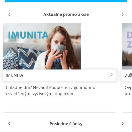
Aktuálne promo akcie
IMUNITA
Duš
Chladné dni? Nevadí! Podporte svoju imunitu
Ovp
osvedčenými výživovými doplnkami.
pre
Posledné články