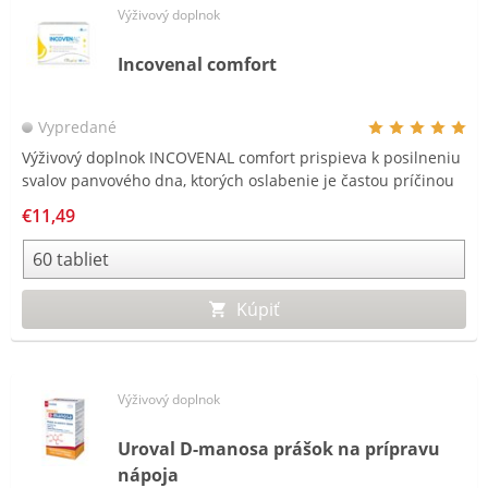
Výživový doplnok
Incovenal comfort
Vypredané
Výživový doplnok INCOVENAL comfort prispieva k posilneniu
svalov panvového dna, ktorých oslabenie je častou príčinou
nedobrovoľného úniku moču.
€11,49
Kúpiť
Výživový doplnok
Uroval D-manosa prášok na prípravu
nápoja