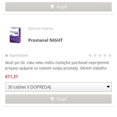
Kúpiť
Výživový doplnok
Prostenal NIGHT
Vypredané
Muži po 50. roku veku môžu častejšie pociťovať nepríjemné
prejavy spájané so stavom svojej prostaty. Okrem slabého
prúdu moču môžu muži v noci opakovane vstávať pre
€11,31
nutkanie na močenie. Nedostatok kvalitného,
neprerušovaného spánku môže potom viesť k celkovej
rannej únave.
Kúpiť