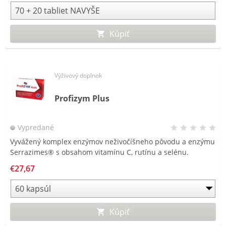
Kúpiť
Výživový doplnok
Profizym Plus
Vypredané
Vyvážený komplex enzýmov neživočíšneho pôvodu a enzýmu
Serrazimes® s obsahom vitamínu C, rutínu a selénu.
€27,67
Kúpiť