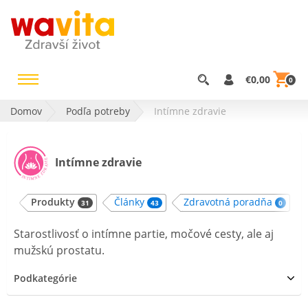
€0,00
0
Domov
Podľa potreby
Intímne zdravie
Intímne zdravie
Produkty
Články
Zdravotná poradňa
31
43
0
Starostlivosť o intímne partie, močové cesty, ale aj
mužskú prostatu.
Podkategórie