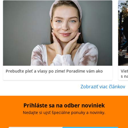
Prebuďte pleť a vlasy po zime! Poradíme vám ako
Vie
s n
Zobraziť viac článkov
Prihláste sa na odber noviniek
Nedajte si ujsť špeciálne ponuky a novinky.