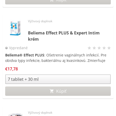
Výživový doplnok
Beliema Effect PLUS & Expert Intim
krém
Vypredané
Beliema®
Effect PLUS
: Ošetrenie vaginálnych infekcií. Pre
Be
obidva typy infekcie, bakteriálnu aj kvasinkovú. Zmierňuje
po
pocit svrbenia, pálenia, redukuje nepríjemný odor a výtok.
pr
€17,78
te
Kúpiť
Výživový doplnok