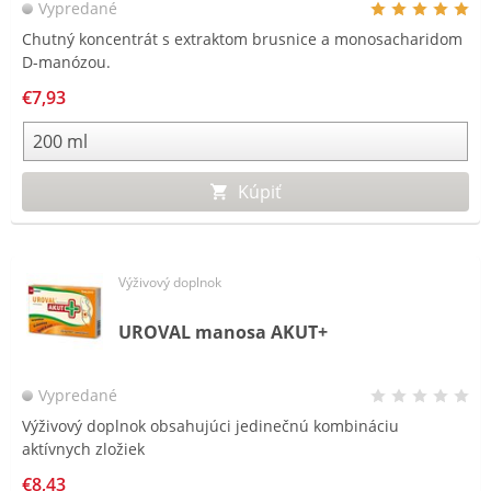
Vypredané
Chutný koncentrát s extraktom brusnice a monosacharidom
D-manózou.
€7,93
Kúpiť
Výživový doplnok
UROVAL manosa AKUT+
Vypredané
Výživový doplnok obsahujúci jedinečnú kombináciu
aktívnych zložiek
€8,43