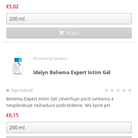
€5,02
Kúpiť
Kozmetický výrobok
Idelyn Beliema Expert Intim Gél
Vypredané
Beliema Expert Intim Gél zmierňuje pocit svrbenia a
nespôsobuje nežiaduce podráždenie. Má kyslé pH
zodpovedajúce pH intímnych ženských partií a obnovuje tak
€6,15
ženskú rovnováhu.