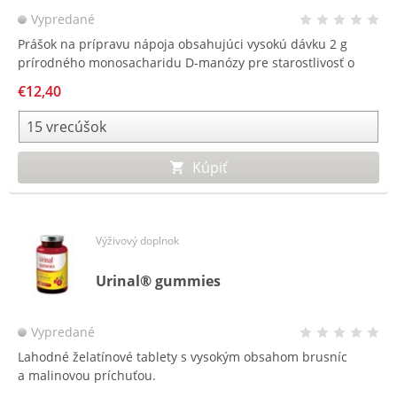
Vypredané
Prášok na prípravu nápoja obsahujúci vysokú dávku 2 g
prírodného monosacharidu D-manózy pre starostlivosť o
močové cesty, vhodný aj pre tehotné a dojčiace ženy.
€12,40
Kúpiť
Výživový doplnok
Urinal® gummies
Vypredané
Lahodné želatínové tablety s vysokým obsahom brusníc
a malinovou príchuťou.