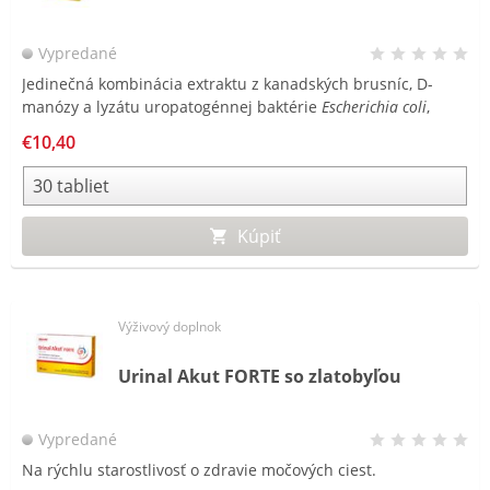
Vypredané
Jedinečná kombinácia extraktu z kanadských brusníc, D-
manózy a lyzátu uropatogénnej baktérie
Escherichia coli
,
ktorá je najčastejšou príčinou infekcií močového mechúra.
€10,40
Kúpiť
Výživový doplnok
Urinal Akut FORTE so zlatobyľou
Vypredané
Na rýchlu starostlivosť o zdravie močových ciest.