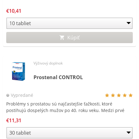
€10,41
Kúpiť
Výživový doplnok
Prostenal CONTROL
Vypredané
Problémy s prostatou sú najčastejšie ťažkosti, ktoré
postihujú dospelých mužov po 40. roku veku. Medzi prvé
prejavy patrí slabší prúd moču a častejšie močenie. Navyše,
€11,31
problémy s prostatou sa často spájajú s vyšším rizikom
vývoja ťažkostí s potenciou.