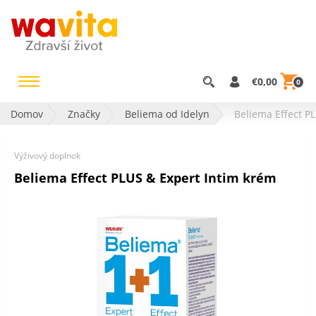
€0,00
0
Domov
Značky
Beliema od Idelyn
Beliema Effect P
Výživový doplnok
Beliema Effect PLUS & Expert Intim krém