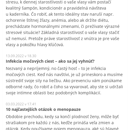
stresu, k dennej starostlivosti o vaše vlasy vám postačí
kvalitný šampón, kondicionér a pravidelná návšteva
u kaderníka. Čo robiť, ak tento ideálny stav naruší napr.
ochorenie štítnej žľazy, anémia, alebo ak držíte diétu,
prechádzate hormonálnymi zmenami, či prežívate výrazné
stresové situácie? Základná starostlivosť o vaše vlasy stačiť
už nemusí. Pretože práve starostlivosť z vnútra je pre vaše
vlasy a pokožku hlavy kľúčová.
13.09.2022 v 18.30
Infekcia močových ciest – ako sa jej vyhnúť?
Nezvaný a nepríjemný, no častý hosť – to je infekcia
močových ciest. Keď nás navštívi, je už prineskoro a musíme
sústrediť svoje sily na liečbu. Ako prevenciu vám ponúkame
odborné rady, čo robiť a čoho sa vyvarovať, aby ste si udržali
svoje intímne oblasti bez podobných komplikácií.
03.03.2022 v 17.41
10 najčastejších otázok o menopauze
Obdobie prechodu, kedy sa končí plodnosť ženy, môže byť
strašiakom pre každú z nás, keďže prináša veľa zmien a
otázok. Kedy používame pojem menopauza, aké sú hlavné