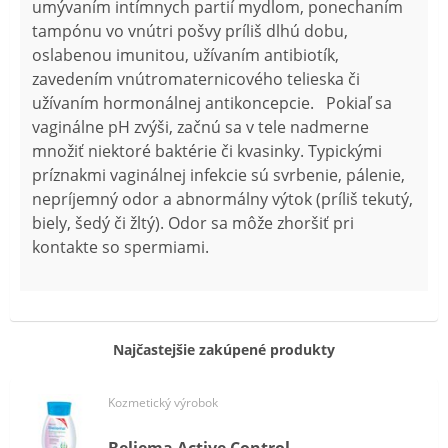
umývaním intímnych partií mydlom, ponechaním
tampónu vo vnútri pošvy príliš dlhú dobu,
oslabenou imunitou, užívaním antibiotík,
zavedením vnútromaternicového telieska či
užívaním hormonálnej antikoncepcie. Pokiaľ sa
vaginálne pH zvýši, začnú sa v tele nadmerne
množiť niektoré baktérie či kvasinky. Typickými
príznakmi vaginálnej infekcie sú svrbenie, pálenie,
nepríjemný odor a abnormálny výtok (príliš tekutý,
biely, šedý či žltý). Odor sa môže zhoršiť pri
kontakte so spermiami.
Najčastejšie zakúpené produkty
Kozmetický výrobok
Beliema Active Control