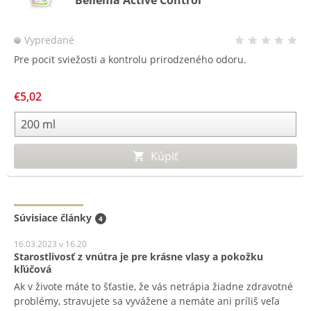
Vypredané
Pre pocit sviežosti a kontrolu prirodzeného odoru.
€5,02
Kúpiť
Súvisiace články
4
16.03.2023 v 16.20
Starostlivosť z vnútra je pre krásne vlasy a pokožku
kľúčová
Ak v živote máte to šťastie, že vás netrápia žiadne zdravotné
problémy, stravujete sa vyvážene a nemáte ani príliš veľa