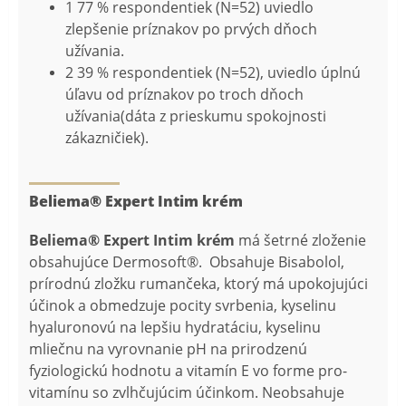
1 77 % respondentiek (N=52) uviedlo
zlepšenie príznakov po prvých dňoch
užívania.
2 39 % respondentiek (N=52), uviedlo úplnú
úľavu od príznakov po troch dňoch
užívania(dáta z prieskumu spokojnosti
zákazničiek).
Beliema® Expert Intim krém
Beliema® Expert Intim krém
má šetrné zloženie
obsahujúce Dermosoft®. Obsahuje Bisabolol,
prírodnú zložku rumančeka, ktorý má upokojujúci
účinok a obmedzuje pocity svrbenia, kyselinu
hyaluronovú na lepšiu hydratáciu, kyselinu
mliečnu na vyrovnanie pH na prirodzenú
fyziologickú hodnotu a vitamín E vo forme pro-
vitamínu so zvlhčujúcim účinkom. Neobsahuje