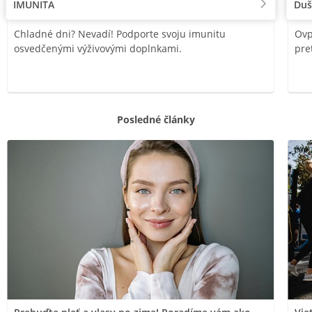
IMUNITA
Duš
Chladné dni? Nevadí! Podporte svoju imunitu
Ovp
osvedčenými výživovými doplnkami.
pre
Posledné články