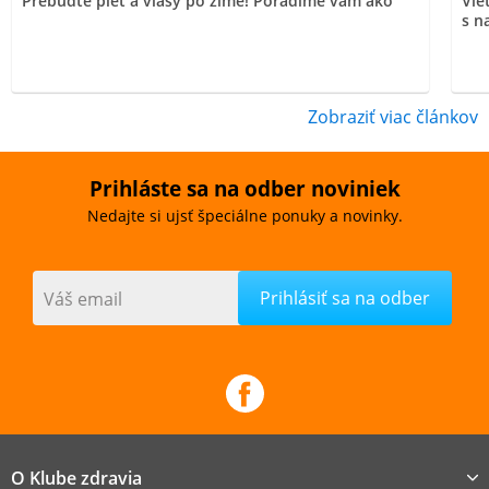
Prebuďte pleť a vlasy po zime! Poradíme vám ako
Vie
s n
Zobraziť viac článkov
Prihláste sa na odber noviniek
Nedajte si ujsť špeciálne ponuky a novinky.
Váš email
O Klube zdravia