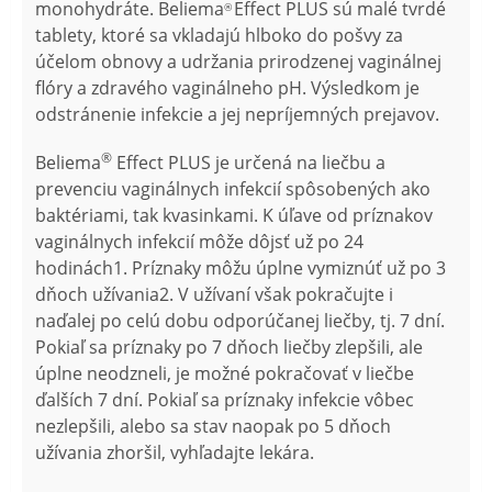
monohydráte. Beliema
Effect PLUS sú malé tvrdé
®
tablety, ktoré sa vkladajú hlboko do pošvy za
účelom obnovy a udržania prirodzenej vaginálnej
flóry a zdravého vaginálneho pH. Výsledkom je
odstránenie infekcie a jej nepríjemných prejavov.
®
Beliema
Effect PLUS je určená na liečbu a
prevenciu vaginálnych infekcií spôsobených ako
baktériami, tak kvasinkami.
K úľave od príznakov
vaginálnych infekcií môže dôjsť už po 24
hodinách1. Príznaky môžu úplne vymiznúť už po 3
dňoch užívania2. V užívaní však pokračujte i
naďalej po celú dobu odporúčanej liečby, tj. 7 dní.
Pokiaľ sa príznaky po 7 dňoch liečby zlepšili, ale
úplne neodzneli, je možné pokračovať v liečbe
ďalších 7 dní. Pokiaľ sa príznaky infekcie vôbec
nezlepšili, alebo sa stav naopak po 5 dňoch
užívania zhoršil, vyhľadajte lekára.