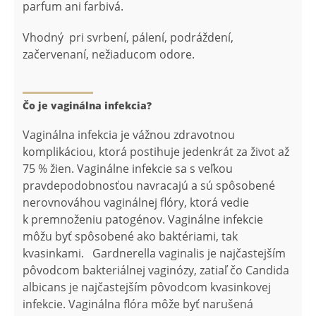
parfum ani farbivá.
Vhodný pri svrbení, pálení, podráždení,
začervenaní, nežiaducom odore.
Čo je vaginálna infekcia?
Vaginálna infekcia je vážnou zdravotnou
komplikáciou, ktorá postihuje jedenkrát za život až
75 % žien. Vaginálne infekcie sa s veľkou
pravdepodobnosťou navracajú a sú spôsobené
nerovnováhou vaginálnej flóry, ktorá vedie
k premnoženiu patogénov. Vaginálne infekcie
môžu byť spôsobené ako baktériami, tak
kvasinkami. Gardnerella vaginalis je najčastejším
pôvodcom bakteriálnej vaginózy, zatiaľ čo Candida
albicans je najčastejším pôvodcom kvasinkovej
infekcie. Vaginálna flóra môže byť narušená