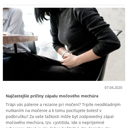
07.04.2020
Najčastejšie príčiny zápalu močového mechúra
Trápi vás pálenie a rezanie pri močení? Trpíte neodkladným
nutkaním na močenie a k tomu pociťujete bolesť v
podbrušku? Za vaše ťažkosti môže byť zodpovedný zápal
močového mechúra, tzv. cystitída. Ide o nepríjemné