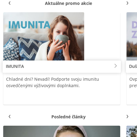
Aktuálne promo akcie
IMUNITA
Duš
Chladné dni? Nevadí! Podporte svoju imunitu
Ovp
osvedčenými výživovými doplnkami.
pre
Posledné články