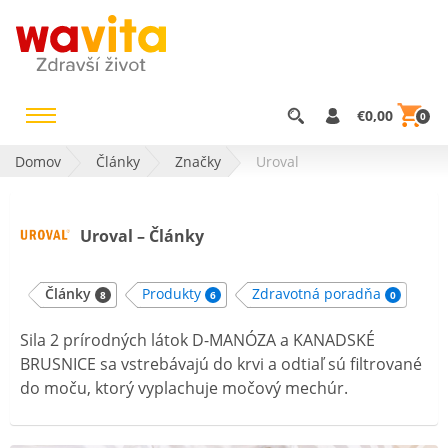
€0,00
0
Domov
Články
Značky
Uroval
Uroval – Články
Články
Produkty
Zdravotná poradňa
8
6
0
Sila 2 prírodných látok D-MANÓZA a KANADSKÉ
BRUSNICE sa vstrebávajú do krvi a odtiaľ sú filtrované
do moču, ktorý vyplachuje močový mechúr.