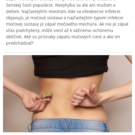
ženskej časti populácie. Nevyhýba sa ale ani mužom a
deťom. Najčastejším miestom, kde sa všeobecne infekcie
objavujú, je močová sústava a najčastejším typom infekcie
močovej sústavy je zápal močového mechúra. Ak nie je zápal
včas podchytený, môže viesť až k vážnemu ochoreniu
obličiek. Aké sú príznaky zápalu močových ciest a ako im
predchádzať?