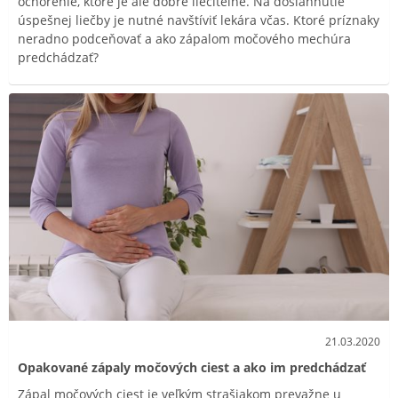
ochorenie, ktoré je ale dobre liečiteľné. Na dosiahnutie
úspešnej liečby je nutné navštíviť lekára včas. Ktoré príznaky
neradno podceňovať a ako zápalom močového mechúra
predchádzať?
21.03.2020
Opakované zápaly močových ciest a ako im predchádzať
Zápal močových ciest je veľkým strašiakom prevažne u