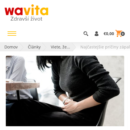
€0,00
0
Domov
Články
Viete, že...
Najčastejšie príčiny zá