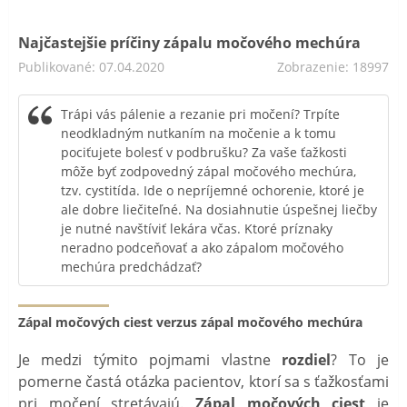
Najčastejšie príčiny zápalu močového mechúra
Publikované: 07.04.2020
Zobrazenie: 18997
Trápi vás pálenie a rezanie pri močení? Trpíte
neodkladným nutkaním na močenie a k tomu
pociťujete bolesť v podbrušku? Za vaše ťažkosti
môže byť zodpovedný zápal močového mechúra,
tzv. cystitída. Ide o nepríjemné ochorenie, ktoré je
ale dobre liečiteľné. Na dosiahnutie úspešnej liečby
je nutné navštíviť lekára včas. Ktoré príznaky
neradno podceňovať a ako zápalom močového
mechúra predchádzať?
Zápal močových ciest verzus zápal močového mechúra
Je medzi týmito pojmami vlastne
rozdiel
? To je
pomerne častá otázka pacientov, ktorí sa s ťažkosťami
pri močení stretávajú.
Zápal močových ciest
je