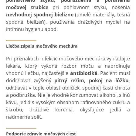
močovej trubice
pri pohlavnom styku, nosenia
nevhodnej spodnej bielizne
(umelé materiály, tesná
spodná bielizeň), používania dráždivých mydiel na
intímnu hygienu apod.
Liečba zápalu močového mechúra
Pri príznakoch infekcie močového mechúra vyhľadajte
lekára, ktorý vykoná rozbor moču a naordinuje
vhodnú liečbu, najčastejšie
antibiotiká
. Pacient musí
dodržiavať zvýšený
pitný
režim, pokoj na lôžku
,
udržiavať v teple oblasť obličiek, spodnej časti chrbta
a podbruška. Nie je vhodné konzumovať alkohol, silnú
kávu, jedlá s vysokým obsahom rafinovaného cukru a
škrobu, dráždivé korenia, okysľujúce jedlá a
nadmerne soliť.
Podporte zdravie močových ciest