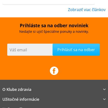
Zobraziť viac článkov
Prihláste sa na odber noviniek
Nedajte si ujsť špeciálne ponuky a novinky.
Váš email
O Klube zdravia
Užitočné informácie