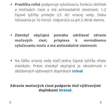
Praslička roľná
podporuje vylučovaciu funkciu obličiek
a močových ciest a má antioxidačné vlastnosti. 1-2
čajové lyžičky prelejte 2,5 dcl vriacej vody. Doba
lúhovania je 10 minút. Odporúča sa piť 2-3krát denne.
Zlatobyľ obyčajná pomáha udržiavať zdravie
močových ciest, prispieva k normálnemu
vylučovaniu moču a má antioxidačné vlastnosti.
Na šálku vriacej vody stačí jedna čajová lyžička vňate
zlatobyle. Práve zlatobyľ obyčajná je obsiahnutá v
obľúbených výživových doplnkoch
Urinal
.
Zdravie močových ciest podporte tiež výživovými
doplnkami
Uroval
.