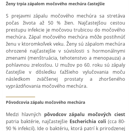
Ženy trpia zápalom močového mechúra častejšie
S prejavmi zápalu močového mechúra sa stretáva
počas života až 50 % žien. Najčastejšou cestou
prestupu infekcie je močovou trubicou do močového
mechúra. Zápal močového mechúra môže postihnúť
ženu v ktoromkoľvek veku. Ženy sú zápalom mechúra
ohrozené najčastejšie v súvislosti s hormonálnymi
zmenami (menštruácia, tehotenstvo a menopauza) a
pohlavnou zrelosťou. U mužov po 60. roku sú zápaly
častejšie v dôsledku ťažšieho vylučovania moču
následkom zväčšenej prostaty a zhoršeného
vyprázdňovania močového mechúra.
Pôvodcovia zápalu močového mechúra
Medzi hlavných
pôvodcov zápalu močových ciest
patria baktérie, najčastejšie
Escherichia coli
(cca 80-
90 % infekcií). Ide o baktériu, ktorá patrí k prirodzenej