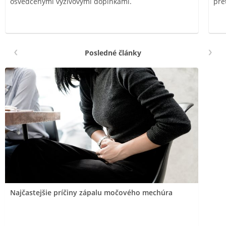
osvedčenými výživovými doplnkami.
pre
Posledné články
Najčastejšie príčiny zápalu močového mechúra