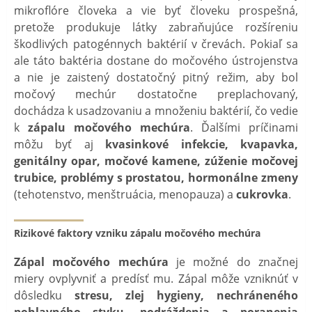
mikroflóre človeka a vie byť človeku prospešná,
pretože produkuje látky zabraňujúce rozšíreniu
škodlivých patogénnych baktérií v črevách. Pokiaľ sa
ale táto baktéria dostane do močového ústrojenstva
a nie je zaistený dostatočný pitný režim, aby bol
močový mechúr dostatočne preplachovaný,
dochádza k usadzovaniu a množeniu baktérií, čo vedie
k
zápalu močového mechúra
. Ďalšími príčinami
môžu byť aj
kvasinkové infekcie, kvapavka,
genitálny opar, močové kamene, zúženie močovej
trubice, problémy s prostatou, hormonálne zmeny
(tehotenstvo, menštruácia, menopauza) a
cukrovka
.
Rizikové faktory vzniku zápalu močového mechúra
Zápal močového mechúra
je možné do značnej
miery ovplyvniť a predísť mu. Zápal môže vzniknúť v
dôsledku
stresu, zlej hygieny, nechráneného
pohlavného styku, podráždenia a poranenia