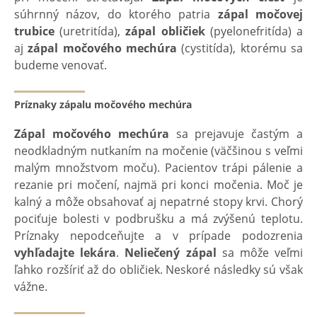
súhrnný názov, do ktorého patria
zápal močovej
trubice
(uretritída),
zápal obličiek
(pyelonefritída) a
aj
zápal močového
mechúra
(cystitída), ktorému sa
budeme venovať.
Príznaky zápalu močového mechúra
Zápal močového mechúra
sa prejavuje častým a
neodkladným nutkaním na močenie (väčšinou s veľmi
malým množstvom moču). Pacientov trápi pálenie a
rezanie pri močení, najmä pri konci močenia. Moč je
kalný a môže obsahovať aj nepatrné stopy krvi. Chorý
pociťuje bolesti v podbrušku a má zvýšenú teplotu.
Príznaky nepodceňujte a v prípade podozrenia
vyhľadajte
lekára
.
Neliečený zápal
sa môže veľmi
ľahko rozšíriť až do obličiek. Neskoré následky sú však
vážne.