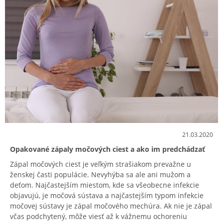
21.03.2020
Opakované zápaly močových ciest a ako im predchádzať
Zápal močových ciest je veľkým strašiakom prevažne u
ženskej časti populácie. Nevyhýba sa ale ani mužom a
deťom. Najčastejším miestom, kde sa všeobecne infekcie
objavujú, je močová sústava a najčastejším typom infekcie
močovej sústavy je zápal močového mechúra. Ak nie je zápal
včas podchytený, môže viesť až k vážnemu ochoreniu