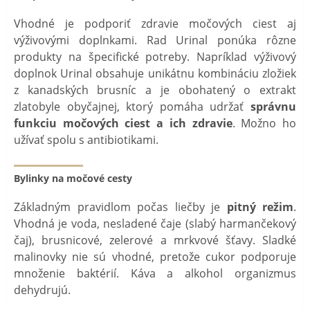
Vhodné je podporiť zdravie močových ciest aj
výživovými doplnkami. Rad Urinal ponúka rôzne
produkty na špecifické potreby. Napríklad výživový
doplnok Urinal obsahuje unikátnu kombináciu zložiek
z kanadských brusníc a je obohatený o extrakt
zlatobyle obyčajnej, ​​ktorý pomáha udržať
správnu
funkciu močových ciest a ich zdravie
. Možno ho
užívať spolu s antibiotikami.
Bylinky na močové cesty
Základným pravidlom počas liečby je
pitný režim
.
Vhodná je voda, nesladené čaje (slabý harmančekový
čaj), brusnicové, zelerové a mrkvové šťavy. Sladké
malinovky nie sú vhodné, pretože cukor podporuje
množenie baktérií. Káva a alkohol organizmus
dehydrujú.