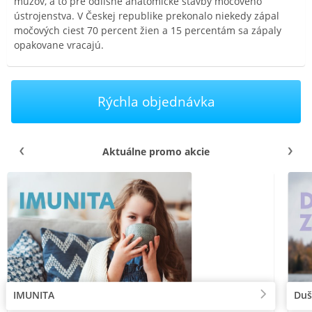
mužov, a to pre odlišné anatomické stavby močového
ústrojenstva. V Českej republike prekonalo niekedy zápal
močových ciest 70 percent žien a 15 percentám sa zápaly
opakovane vracajú.
Rýchla objednávka
Aktuálne promo akcie
IMUNITA
Duš