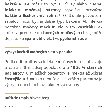
baktérie
, ale môžu to byť aj vírusy alebo plesne.
Infekcie močovej sústavy
vyvoláva prevažne
baktéria Escherichia coli
(až 85 %), ale pôvodcom
zápalov môžu byť aj ďalšie typy baktérií. Ak infekcia
postihne
močový mechúr
, ide o tzv.
cystitídu
. Ak
infekcia prenikne do
horných močových ciest
, môže
dôjsť až k
zápalu obličiek
, tzv.
pyelonefritíde
.
Výskyt infekcií močových ciest v populácii
Podľa odborníkov sa infekcie močových ciest objavujú
u cca 3-5 % mladšej populácie a u
10-30 % starších
pacientov
. U mladších pacientov je infekcia až 50krát
častejšia u žien
ako u mužov. U starších pacientov je
výskyt u oboch pohlaví takmer vyrovnaný.
Infekcie trápia hlavne ženy