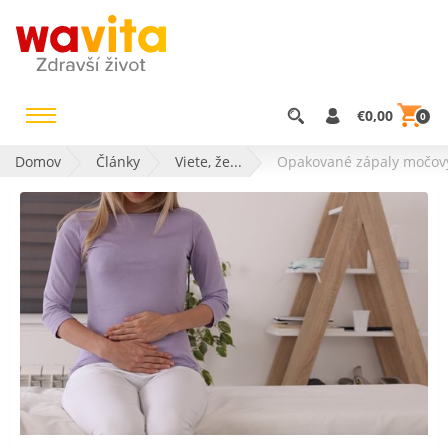
€0,00
0
Domov
Články
Viete, že...
Opakované zápaly močový