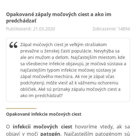
Opakované zápaly močových ciest a ako im
predchádzať
Publikované: 21.03.2020
Zobrazenie: 14894
Zápal močových ciest je veľkým strašiakom
prevažne u ženskej časti populácie. Nevyhýba sa
ale ani mužom a deťom. Najčastejším miestom, kde
sa všeobecne infekcie objavujú, je močová sústava a
najčastejším typom infekcie močovej sústavy je
zápal močového mechúra. Ak nie je zápal včas
podchytený, môže viesť až k vážnemu ochoreniu
obličiek. Aké sú príznaky zápalu močových ciest a
ako im predchádzať?
Opakované infekcie močových ciest
O
infekcii močových ciest
hovoríme vtedy, ak sa
objaví v moči
patogén
. Najčastejším patogénom sú