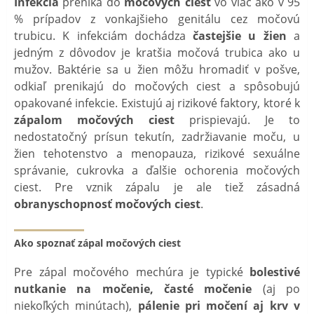
Infekcia
preniká do
močových ciest
vo viac ako v 95
% prípadov z vonkajšieho genitálu cez močovú
trubicu. K infekciám dochádza
častejšie u žien
a
jedným z dôvodov je kratšia močová trubica ako u
mužov. Baktérie sa u žien môžu hromadiť v pošve,
odkiaľ prenikajú do močových ciest a spôsobujú
opakované infekcie. Existujú aj rizikové faktory, ktoré k
zápalom močových ciest
prispievajú. Je to
nedostatočný prísun tekutín, zadržiavanie moču, u
žien tehotenstvo a menopauza, rizikové sexuálne
správanie, cukrovka a ďalšie ochorenia močových
ciest. Pre vznik zápalu je ale tiež zásadná
obranyschopnosť močových ciest
.
Ako spoznať zápal močových ciest
Pre zápal močového mechúra je typické
bolestivé
nutkanie na močenie, časté močenie
(aj po
niekoľkých minútach),
pálenie pri močení aj krv v