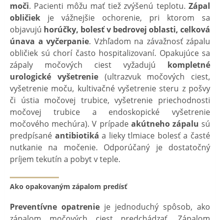
moči
. Pacienti môžu mať tiež zvýšenú teplotu.
Zápal
obličiek
je vážnejšie ochorenie, pri ktorom sa
objavujú
horúčky, bolesť v bedrovej oblasti, celková
únava a vyčerpanie
. Vzhľadom na závažnosť zápalu
obličiek sú chorí často hospitalizovaní. Opakujúce sa
zápaly močových ciest vyžadujú
kompletné
urologické vyšetrenie
(ultrazvuk močových ciest,
vyšetrenie moču, kultivačné vyšetrenie steru z pošvy
či ústia močovej trubice, vyšetrenie priechodnosti
močovej trubice a endoskopické vyšetrenie
močového mechúra). V prípade
akútneho zápalu
sú
predpísané
antibiotiká
a lieky tlmiace bolesť a časté
nutkanie na močenie. Odporúčaný je dostatočný
príjem tekutín a pobyt v teple.
Ako opakovaným zápalom predísť
Preventívne opatrenie
je jednoduchý spôsob, ako
zápalom močových ciest predchádzať. Zápalom