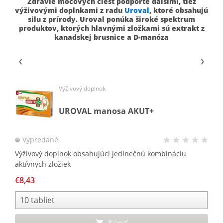
Zdravie močových ciest podporte ďalšími, tiež
výživovými doplnkami z radu
Uroval
, ktoré obsahujú
silu z prírody. Uroval ponúka široké spektrum
produktov, ktorých hlavnými zložkami sú extrakt z
kanadskej brusnice a D-manóza
Výživový doplnok
UROVAL manosa AKUT+
Vypredané
Výživový doplnok obsahujúci jedinečnú kombináciu
aktívnych zložiek
€8,43
Kúpiť