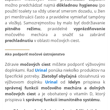
možno predchádzať najmä
dôkladnou hygienou
(po
použití toalety sa vždy utierať smerom dozadu, u žien
pri menštruácii často a pravidelne vymieňať tampóny
a vložky). Samozrejmosťou by malo byť dodržiavanie
pitného režimu
, pravidelné
vyprázdňovanie
močového mechúra a snažiť sa zabrániť
prechladnutiu
v oblasti močových ciest.
Ako podporiť močové ústrojenstvo
Zdravie
močových ciest
môžete podporiť výživovými
doplnkami. Rad
Urinal
ponúka niekoľko produktov na
špecifické potreby.
Zlatobyľ obyčajná
obsiahnutá vo
výživovom doplnku
Urinal
od
Idelyn
prispieva k
správnej funkcii močového mechúra a dolných
močových ciest
a je obohatený o vitamín D, ktorý
prispieva k
správnej funkcii imunitného systému
.