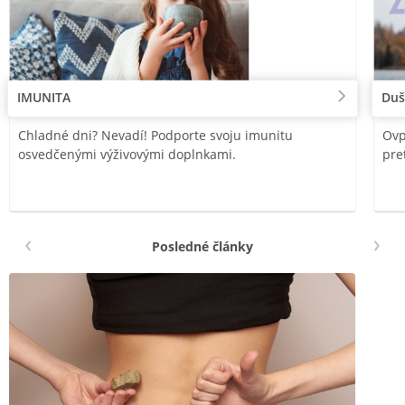
IMUNITA
Duš
Chladné dni? Nevadí! Podporte svoju imunitu
Ovp
osvedčenými výživovými doplnkami.
pre
Posledné články