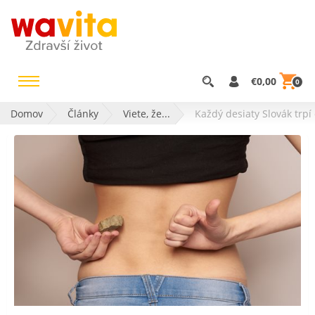
€0,00
0
Domov
Články
Viete, že...
Každý desiaty Slovák trpí