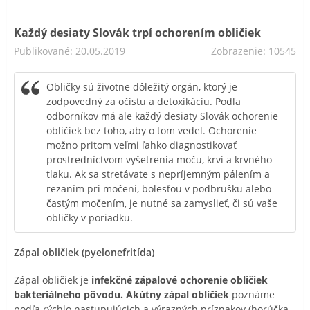
Každý desiaty Slovák trpí ochorením obličiek
Publikované: 20.05.2019
Zobrazenie: 10545
Obličky sú životne dôležitý orgán, ktorý je
zodpovedný za očistu a detoxikáciu. Podľa
odborníkov má ale každý desiaty Slovák ochorenie
obličiek bez toho, aby o tom vedel. Ochorenie
možno pritom veľmi ľahko diagnostikovať
prostredníctvom vyšetrenia moču, krvi a krvného
tlaku. Ak sa stretávate s nepríjemným pálením a
rezaním pri močení, bolesťou v podbrušku alebo
častým močením, je nutné sa zamyslieť, či sú vaše
obličky v poriadku.
Zápal obličiek (pyelonefritída)
Zápal obličiek je
infekčné zápalové ochorenie obličiek
bakteriálneho pôvodu. Akútny zápal obličiek
poznáme
podľa rýchlo nastupujúcich a výrazných príznakov (horúčka,