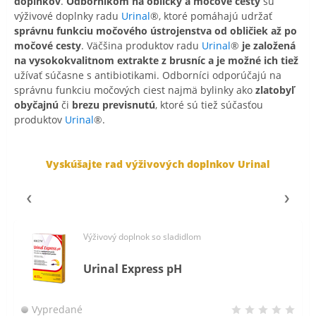
doplnkov
.
Odborníkom na obličky a močové cesty
sú
výživové doplnky radu
Urinal
®, ktoré pomáhajú udržať
správnu funkciu močového ústrojenstva od obličiek až po
močové cesty
. Väčšina produktov radu
Urinal
®
je založená
na vysokokvalitnom extrakte z brusníc a je možné ich tiež
užívať súčasne s antibiotikami. Odborníci odporúčajú na
správnu funkciu močových ciest najmä bylinky ako
zlatobyľ
obyčajnú
či
brezu previsnutú
, ktoré sú tiež súčasťou
produktov
Urinal
®.
Vyskúšajte rad výživových
doplnkov Urinal
Výživový doplnok so sladidlom
Urinal Express pH
Vypredané