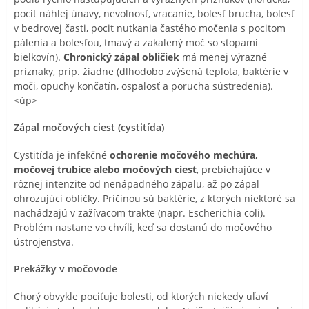
pocit náhlej únavy, nevoľnosť, vracanie, bolesť brucha, bolesť
v bedrovej časti, pocit nutkania častého močenia s pocitom
pálenia a bolesťou, tmavý a zakalený moč so stopami
bielkovín).
Chronický zápal obličiek
má menej výrazné
príznaky, príp. žiadne (dlhodobo zvýšená teplota, baktérie v
moči, opuchy končatín, ospalosť a porucha sústredenia).
<úp>
Zápal močových ciest (cystitída)
Cystitída je infekčné
ochorenie močového mechúra,
močovej trubice alebo močových ciest
, prebiehajúce v
rôznej intenzite od nenápadného zápalu, až po zápal
ohrozujúci obličky. Príčinou sú baktérie, z ktorých niektoré sa
nachádzajú v zažívacom trakte (napr. Escherichia coli).
Problém nastane vo chvíli, keď sa dostanú do močového
ústrojenstva.
Prekážky v močovode
Chorý obvykle pociťuje bolesti, od ktorých niekedy uľaví