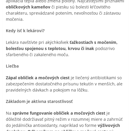
aplikácia tepla alebo zmena polohy. Najčastejšími príznakmi
obličkových kameňov
či piesku sú bolesti kŕčovitého
charakteru, sprevádzané potením, nevoľnosťou či zástavou
močenia.
Kedy ísť k lekárovi?
Lekára navštívte pri akýchkoľvek
ťažkostiach s močením,
bolesťou spojenou s teplotou, krvou či inak
podozrivo
sfarbeného či zakaleného moču.
Liečba
Zápal obličiek a močových ciest
je liečený antibiotikami so
zabezpečením dostatočného prísunu tekutín v menších, ale
pravidelných dávkach a pokojom na lôžku.
Základom je aktívna starostlivosť
Na
správne fungovanie obličiek a močových ciest
je
dôležité dodržiavať pitný režim v rozumnej miere a zahrnúť
do jedálnička antioxidanty, napríklad vo forme
výživových