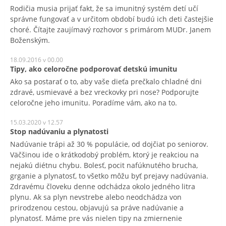
Rodičia musia prijať fakt, že sa imunitný systém detí učí
správne fungovať a v určitom období budú ich deti častejšie
choré. Čítajte zaujímavý rozhovor s primárom MUDr. Janem
Boženským.
18.09.2016 v 00.00
Tipy, ako celoročne podporovať detskú imunitu
Ako sa postarať o to, aby vaše dieťa prečkalo chladné dni
zdravé, usmievavé a bez vreckovky pri nose? Podporujte
celoročne jeho imunitu. Poradíme vám, ako na to.
15.03.2020 v 12.57
Stop nadúvaniu a plynatosti
Nadúvanie trápi až 30 % populácie, od dojčiat po seniorov.
Väčšinou ide o krátkodobý problém, ktorý je reakciou na
nejakú diétnu chybu. Bolesť, pocit nafúknutého brucha,
grganie a plynatosť, to všetko môžu byť prejavy nadúvania.
Zdravému človeku denne odchádza okolo jedného litra
plynu. Ak sa plyn nevstrebe alebo neodchádza von
prirodzenou cestou, objavujú sa práve nadúvanie a
plynatosť. Máme pre vás nielen tipy na zmiernenie