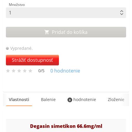
Množstvo
Pridať do košíka
Vypredané.
Strážiť dostupnosť
0
hodnotenie
0/5
Vlastnosti
Balenie
hodnotenie
Zloženie
0
Degasin simetikon 66.6mg/ml