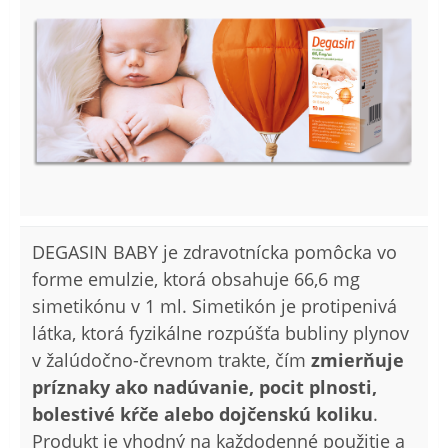
DEGASIN BABY je zdravotnícka pomôcka vo
forme emulzie, ktorá obsahuje 66,6 mg
simetikónu v 1 ml. Simetikón je protipenivá
látka, ktorá fyzikálne rozpúšťa bubliny plynov
v žalúdočno-črevnom trakte, čím
zmierňuje
príznaky ako nadúvanie, pocit plnosti,
bolestivé kŕče alebo dojčenskú koliku
.
Produkt je vhodný na každodenné použitie a