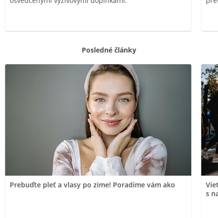
osvedčenými výživovými doplnkami.
pre
Posledné články
Prebuďte pleť a vlasy po zime! Poradíme vám ako
Vie
s n