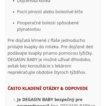
Dojčenská kolika
Pocit plnosti alebo bolestivé kŕče
Pooperačné bolesti spôsobené
plynatosťou
Pre dojčatá kŕmené z fľaše jednoducho
pridajte kvapky do mlieka. Pre dojčené deti
podávajte kvapky priamo pomocou lyžičky.
DEGASIN BABY je možné užívať dlhodobo,
avšak bez konzultácie s lekárom
neprekračujte obdobie štyroch týždňov.
ČASTO KLADENÉ OTÁZKY & ODPOVEDE
Je DEGASIN BABY bezpečný pre
novorodencov?
Áno, DEGASIN BABY je