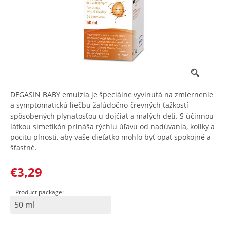
DEGASIN BABY emulzia je špeciálne vyvinutá na zmiernenie
a symptomatickú liečbu žalúdočno-črevných ťažkostí
spôsobených plynatosťou u dojčiat a malých detí. S účinnou
látkou simetikón prináša rýchlu úľavu od nadúvania, koliky a
pocitu plnosti, aby vaše dieťatko mohlo byť opäť spokojné a
šťastné.
€3,29
Product package:
50 ml