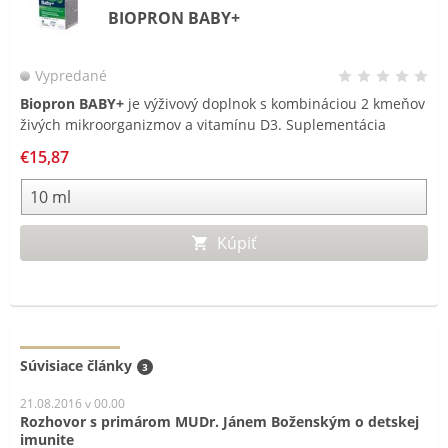
BIOPRON BABY+
Vypredané
Biopron BABY+
je výživový doplnok s kombináciou 2 kmeňov
živých mikroorganizmov a vitamínu D3. Suplementácia
živými mikroorganizmami je odporúčaná na podporu obnovy
€15,87
rovnováhy črevného mikrobiomu. Narušená rovnováha
prirodzeného mikrobiomu môže byť príčinou hnačky, kŕčov
či nadúvania. Navyše je obohatený o vitamín D3, ktorý
prispieva k správnej funkcii imunitného systému u detí a
Kúpiť
podporuje normálny rast a vývoj kostí. Už od narodenia.
Súvisiace články
3
21.08.2016 v 00.00
Rozhovor s primárom MUDr. Jánem Boženským o detskej
imunite