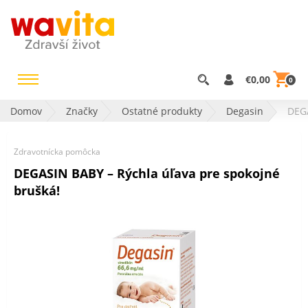
€0,00
0
Domov
Značky
Ostatné produkty
Degasin
DEGA
Zdravotnícka pomôcka
DEGASIN BABY – Rýchla úľava pre spokojné
brušká!