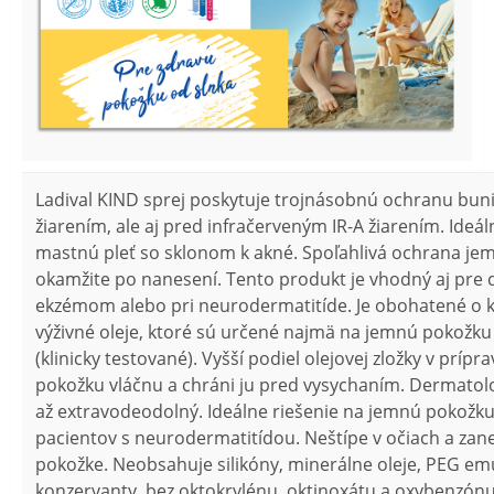
Ladival KIND sprej poskytuje trojnásobnú ochranu bun
žiarením, ale aj pred infračerveným IR-A žiarením. Ideáln
mastnú pleť so sklonom k akné. Spoľahlivá ochrana jem
okamžite po nanesení. Tento produkt je vhodný aj pre d
ekzémom alebo pri neurodermatitíde. Je obohatené o k
výživné oleje, ktoré sú určené najmä na jemnú pokožku 
(klinicky testované). Vyšší podiel olejovej zložky v prípr
pokožku vláčnu a chráni ju pred vysychaním. Dermatol
až extravodeodolný. Ideálne riešenie na jemnú pokožku
pacientov s neurodermatitídou. Neštípe v očiach a zan
pokožke. Neobsahuje silikóny, minerálne oleje, PEG emu
konzervanty, bez oktokrylénu, oktinoxátu a oxybenzónu