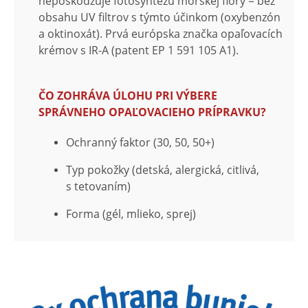
nepoškodzuje fotosyntézu morskej flóry = bez
obsahu UV filtrov s týmto účinkom (oxybenzón
a oktinoxát). Prvá európska značka opaľovacích
krémov s IR-A (patent EP 1 591 105 A1).
ČO ZOHRÁVA ÚLOHU PRI VÝBERE
SPRÁVNEHO OPAĽOVACIEHO PRÍPRAVKU?
Ochranný faktor (30, 50, 50+)
Typ pokožky (detská, alergická, citlivá,
s tetovaním)
Forma (gél, mlieko, sprej)