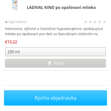
LADIVAL KIND po opaľovaní mlieko
Vypredané
Intenzívne, výživné a čiastočne hypoalergénne upokojujúce
mlieko po opaľovaní pre deti so špeciálnym zložením na
suchú, mladú pokožku a atopickú dermatitídu. Obsahuje
€13,22
rastlinný komplex Defensil proti podráždeniu pokožky,
pantenol a vitamín E. Ľahká textúra hydrodisperzného gélu,
príjemná na aplikáciu.
Kúpiť
Rýchla objednávka