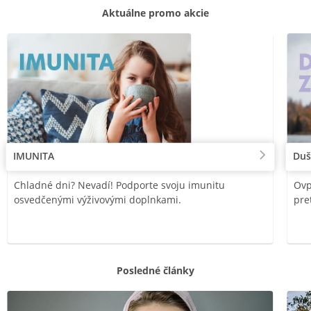
Aktuálne promo akcie
IMUNITA
Duš
Chladné dni? Nevadí! Podporte svoju imunitu
Ovp
osvedčenými výživovými doplnkami.
pre
Posledné články