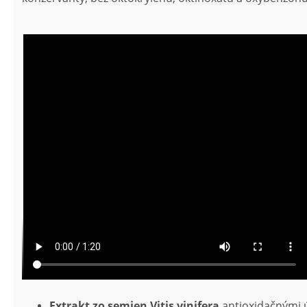
Extrakt zo semien Vitis vinifera
antioxidačnými ú