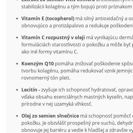
stabilizácii kolagénu a tým bojujú proti príznakom
Vitamín E (tocopherol)
má silný antioxidačný a o
obnovujúco a protizápalovo a redukuje poškodeni
Vitamín C rozpustný v oleji
má vynikajúcu dermál
formuláciách starostlivosti o pokožku a môže byť
ako iné formy vitamínu C.
Koenzým Q10
pomáha znižovať poškodenie spôs
tvorbu kolagénu, pomáha redukovať vznik jemných
rovnomerný tón pleti.
Lecitín -
zvyšuje ich schopnosť hydratovať, opravov
vďaka obsahu esenciálnych mastných kyselín, nap
prírodne v nej uzamyká vlhkosť.
Olej zo semien slnečnice
má schopnosť pomôcť dop
pokožku. Je obzvlášť prospešný pre suchú, dehydr
obnovuje jej bariéru a vedie k hladšej a zdravšie v