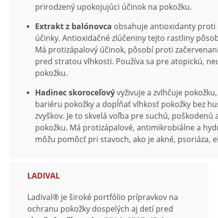
prirodzený upokojujúci účinok na pokožku.
Extrakt z balónovca
obsahuje antioxidanty proti
účinky. Antioxidačné zlúčeniny tejto rastliny pôso
Má protizápalový účinok, pôsobí proti začervenan
pred stratou vlhkosti. Používa sa pre atopickú, n
pokožku.
Hadinec skoroceľový
vyživuje a zvlhčuje pokožk
bariéru pokožky a dopĺňať vlhkosť pokožky bez h
zvyškov. Je to skvelá voľba pre suchú, poškodenú
pokožku. Má protizápalové, antimikrobiálne a hydr
môžu pomôcť pri stavoch, ako je akné, psoriáza, 
LADIVAL
Ladival® je široké portfólio prípravkov na
ochranu pokožky dospelých aj detí pred