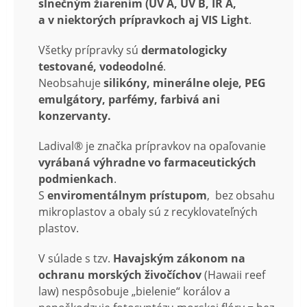
slnečným žiarením (UV A, UV B, IR A,
a v niektorých prípravkoch aj VIS Light
.
Všetky prípravky sú
dermatologicky
testované, vodeodolné
.
Neobsahuje
silikóny, minerálne oleje, PEG
emulgátory, parfémy, farbivá ani
konzervanty.
Ladival® je značka prípravkov na opaľovanie
vyrábaná výhradne vo farmaceutických
podmienkach
.
S
enviromentálnym prístupom
, bez obsahu
mikroplastov a obaly sú z recyklovateľných
plastov.
V súlade s tzv.
Havajským zákonom na
ochranu morských živočíchov
(Hawaii reef
law) nespôsobuje „bielenie“ korálov a