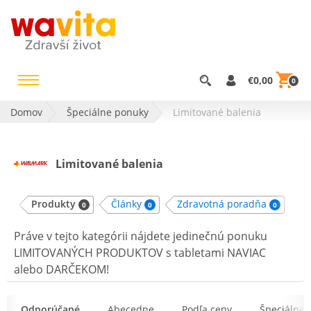
€0,00
0
Domov
Špeciálne ponuky
Limitované balenia
Limitované balenia
Produkty
Články
Zdravotná poradňa
0
0
0
Práve v tejto kategórii nájdete jedinečnú ponuku
LIMITOVANÝCH PRODUKTOV s tabletami NAVIAC
alebo DARČEKOM!
Odporúčané
Abecedne
Podľa ceny
Špeciálne 