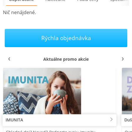
Nič nenájdené.
Rýchla objednávka
Aktuálne promo akcie
IMUNITA
Duš