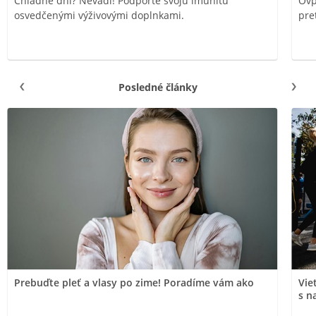
Chladné dni? Nevadí! Podporte svoju imunitu
Ovp
osvedčenými výživovými doplnkami.
pre
Posledné články
Prebuďte pleť a vlasy po zime! Poradíme vám ako
Vie
s n