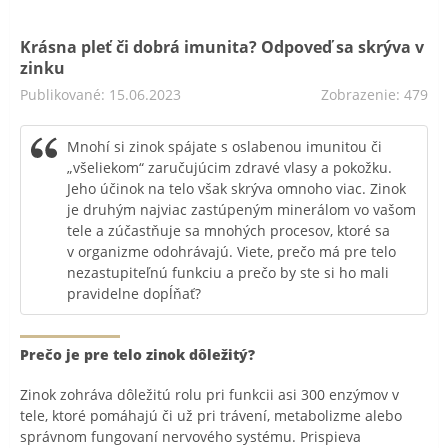
Krásna pleť či dobrá imunita? Odpoveď sa skrýva v
zinku
Publikované: 15.06.2023
Zobrazenie: 479
Mnohí si zinok spájate s oslabenou imunitou či
„všeliekom“ zaručujúcim zdravé vlasy a pokožku.
Jeho účinok na telo však skrýva omnoho viac. Zinok
je druhým najviac zastúpeným minerálom vo vašom
tele a zúčastňuje sa mnohých procesov, ktoré sa
v organizme odohrávajú. Viete, prečo má pre telo
nezastupiteľnú funkciu a prečo by ste si ho mali
pravidelne dopĺňať?
Prečo je pre telo zinok dôležitý?
Zinok zohráva dôležitú rolu pri funkcii asi 300 enzýmov v
tele, ktoré pomáhajú či už pri trávení, metabolizme alebo
správnom fungovaní nervového systému. Prispieva