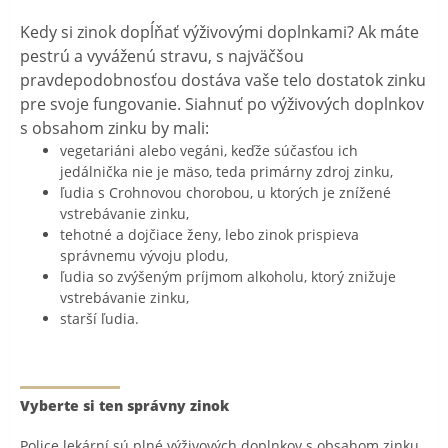
Kedy si zinok dopĺňať výživovými doplnkami? Ak máte
pestrú a vyváženú stravu, s najväčšou
pravdepodobnosťou dostáva vaše telo dostatok zinku
pre svoje fungovanie. Siahnuť po výživových doplnkov
s obsahom zinku by mali:
vegetariáni alebo vegáni, keďže súčasťou ich
jedálnička nie je mäso, teda primárny zdroj zinku,
ľudia s Crohnovou chorobou, u ktorých je znížené
vstrebávanie zinku,
tehotné a dojčiace ženy, lebo zinok prispieva
správnemu vývoju plodu,
ľudia so zvýšeným príjmom alkoholu, ktorý znižuje
vstrebávanie zinku,
starší ľudia.
Vyberte si ten správny zinok
Police lekární sú plné výživových doplnkov s obsahom zinku.