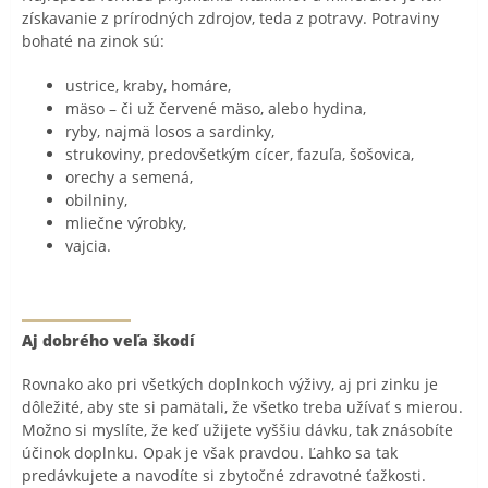
získavanie z prírodných zdrojov, teda z potravy. Potraviny
bohaté na zinok sú:
ustrice, kraby, homáre,
mäso – či už červené mäso, alebo hydina,
ryby, najmä losos a sardinky,
strukoviny, predovšetkým cícer, fazuľa, šošovica,
orechy a semená,
obilniny,
mliečne výrobky,
vajcia.
Aj dobrého veľa škodí
Rovnako ako pri všetkých doplnkoch výživy, aj pri zinku je
dôležité, aby ste si pamätali, že všetko treba užívať s mierou.
Možno si myslíte, že keď užijete vyššiu dávku, tak znásobíte
účinok doplnku. Opak je však pravdou. Ľahko sa tak
predávkujete a navodíte si zbytočné zdravotné ťažkosti.