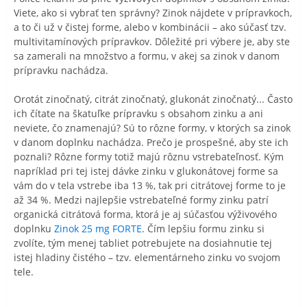
Viete, ako si vybrať ten správny? Zinok nájdete v prípravkoch,
a to či už v čistej forme, alebo v kombinácii – ako súčasť tzv.
multivitamínových prípravkov. Dôležité pri výbere je, aby ste
sa zamerali na množstvo a formu, v akej sa zinok v danom
prípravku nachádza.
Orotát zinočnatý, citrát zinočnatý, glukonát zinočnatý... Často
ich čítate na škatuľke prípravku s obsahom zinku a ani
neviete, čo znamenajú? Sú to rôzne formy, v ktorých sa zinok
v danom doplnku nachádza. Prečo je prospešné, aby ste ich
poznali? Rôzne formy totiž majú rôznu vstrebateľnosť. Kým
napríklad pri tej istej dávke zinku v glukonátovej forme sa
vám do v tela vstrebe iba 13 %, tak pri citrátovej forme to je
až 34 %. Medzi najlepšie vstrebateľné formy zinku patrí
organická citrátová forma, ktorá je aj súčasťou výživového
doplnku
Zinok 25 mg FORTE
. Čím lepšiu formu zinku si
zvolíte, tým menej tabliet potrebujete na dosiahnutie tej
istej hladiny čistého – tzv. elementárneho zinku vo svojom
tele.