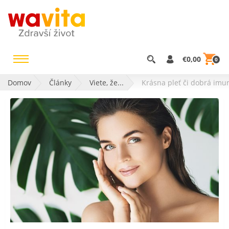
€0,00
0
Domov
Články
Viete, že...
Krásna pleť či dobrá imu