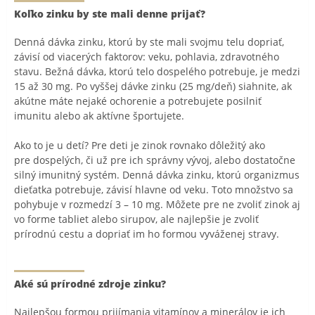
Koľko zinku by ste mali denne prijať?
Denná dávka zinku, ktorú by ste mali svojmu telu dopriať,
závisí od viacerých faktorov: veku, pohlavia, zdravotného
stavu. Bežná dávka, ktorú telo dospelého potrebuje, je medzi
15 až 30 mg. Po vyššej dávke zinku (25 mg/deň) siahnite, ak
akútne máte nejaké ochorenie a potrebujete posilniť
imunitu alebo ak aktívne športujete.
Ako to je u detí? Pre deti je zinok rovnako dôležitý ako
pre dospelých, či už pre ich správny vývoj, alebo dostatočne
silný imunitný systém. Denná dávka zinku, ktorú organizmus
dieťatka potrebuje, závisí hlavne od veku. Toto množstvo sa
pohybuje v rozmedzí 3 – 10 mg. Môžete pre ne zvoliť zinok aj
vo forme tabliet alebo sirupov, ale najlepšie je zvoliť
prírodnú cestu a dopriať im ho formou vyváženej stravy.
Aké sú prírodné zdroje zinku?
Najlepšou formou prijímania vitamínov a minerálov je ich