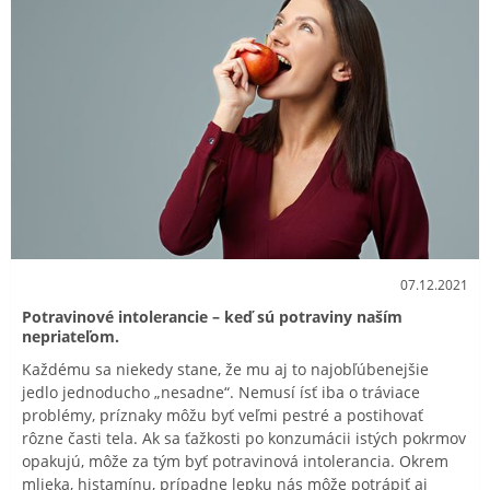
07.12.2021
Potravinové intolerancie – keď sú potraviny naším
nepriateľom.
Každému sa niekedy stane, že mu aj to najobľúbenejšie
jedlo jednoducho „nesadne“. Nemusí ísť iba o tráviace
problémy, príznaky môžu byť veľmi pestré a postihovať
rôzne časti tela. Ak sa ťažkosti po konzumácii istých pokrmov
opakujú, môže za tým byť potravinová intolerancia. Okrem
mlieka, histamínu, prípadne lepku nás môže potrápiť aj