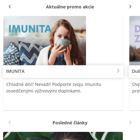
Aktuálne promo akcie
IMUNITA
Duš
Chladné dni? Nevadí! Podporte svoju imunitu
Ovp
osvedčenými výživovými doplnkami.
pre
Posledné články