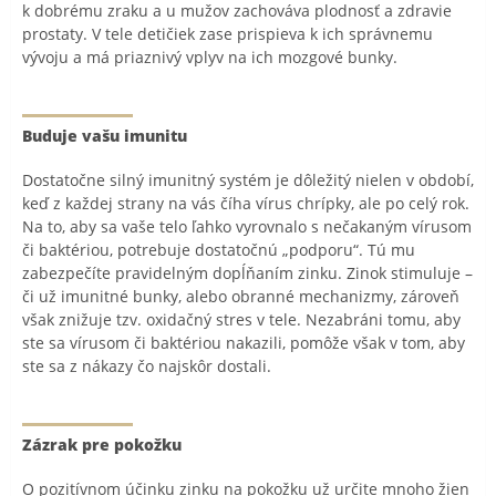
k dobrému zraku a u mužov zachováva plodnosť a zdravie
prostaty. V tele detičiek zase prispieva k ich správnemu
vývoju a má priaznivý vplyv na ich mozgové bunky.
Buduje vašu imunitu
Dostatočne silný imunitný systém je dôležitý nielen v období,
keď z každej strany na vás číha vírus chrípky, ale po celý rok.
Na to, aby sa vaše telo ľahko vyrovnalo s nečakaným vírusom
či baktériou, potrebuje dostatočnú „podporu“. Tú mu
zabezpečíte pravidelným dopĺňaním zinku. Zinok stimuluje –
či už imunitné bunky, alebo obranné mechanizmy, zároveň
však znižuje tzv. oxidačný stres v tele. Nezabráni tomu, aby
ste sa vírusom či baktériou nakazili, pomôže však v tom, aby
ste sa z nákazy čo najskôr dostali.
Zázrak pre pokožku
O pozitívnom účinku zinku na pokožku už určite mnoho žien