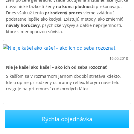
žien po celé generácie. Všade počujeme a čítame, aké fyzické
i psychické ťažkosti ženy
na konci plodnosti
prekonávajú.
Dnes však už tento
prirodzený proces
vieme zvládnuť
podstatne lepšie ako kedysi. Existujú metódy, ako zmierniť
návaly horúčavy
, psychické výkyvy a ďalšie nepríjemnosti,
ktoré s menopauzou súvisia.
16.05.2018
Nie je kašeľ ako kašeľ – ako ich od seba rozoznať
S kašľom sa v rozmarnom jarnom období stretáva kdekto.
Ide o úplne prirodzený ochranný reflex, ktorým naše telo
reaguje na prítomnosť cudzorodých látok.
Rýchla objednávka