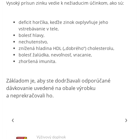
Vysoký prísun zinku vedie k nežiaducim účinkom, ako sú:
deficit horčíka, keďže zinok ovplyvňuje jeho
vstrebávanie v tele,
bolesť hlavy,
nechutenstvo,
znížená hladina HDL („dobrého“) cholesterolu,
bolesť žalúdka, nevoľnosť, vracanie,
zhoršená imunita.
Základom je, aby ste dodržiavali odporúčané
dávkovanie uvedené na obale výrobku
a neprekračovali ho.
Výživový doplnok