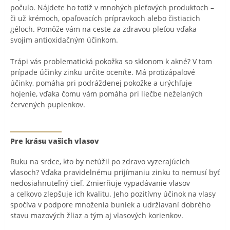
počulo. Nájdete ho totiž v mnohých pleťových produktoch –
či už krémoch, opaľovacích prípravkoch alebo čistiacich
géloch. Pomôže vám na ceste za zdravou pleťou vďaka
svojim antioxidačným účinkom.
Trápi vás problematická pokožka so sklonom k akné? V tom
prípade účinky zinku určite oceníte. Má protizápalové
účinky, pomáha pri podráždenej pokožke a urýchľuje
hojenie, vďaka čomu vám pomáha pri liečbe neželaných
červených pupienkov.
Pre krásu vašich vlasov
Ruku na srdce, kto by netúžil po zdravo vyzerajúcich
vlasoch? Vďaka pravidelnému prijímaniu zinku to nemusí byť
nedosiahnuteľný cieľ. Zmierňuje vypadávanie vlasov
a celkovo zlepšuje ich kvalitu. Jeho pozitívny účinok na vlasy
spočíva v podpore množenia buniek a udržiavaní dobrého
stavu mazových žliaz a tým aj vlasových korienkov.