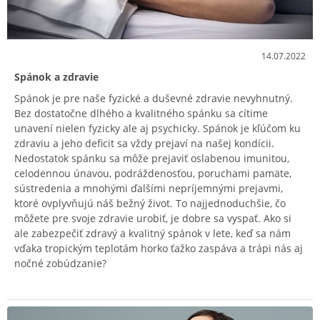
14.07.2022
Spánok a zdravie
Spánok je pre naše fyzické a duševné zdravie nevyhnutný.
Bez dostatočne dlhého a kvalitného spánku sa cítime
unavení nielen fyzicky ale aj psychicky. Spánok je kľúčom ku
zdraviu a jeho deficit sa vždy prejaví na našej kondícii.
Nedostatok spánku sa môže prejaviť oslabenou imunitou,
celodennou únavou, podráždenosťou, poruchami pamäte,
sústredenia a mnohými ďalšími nepríjemnými prejavmi,
ktoré ovplyvňujú náš bežný život. To najjednoduchšie, čo
môžete pre svoje zdravie urobiť, je dobre sa vyspať. Ako si
ale zabezpečiť zdravý a kvalitný spánok v lete, keď sa nám
vďaka tropickým teplotám horko ťažko zaspáva a trápi nás aj
nočné zobúdzanie?