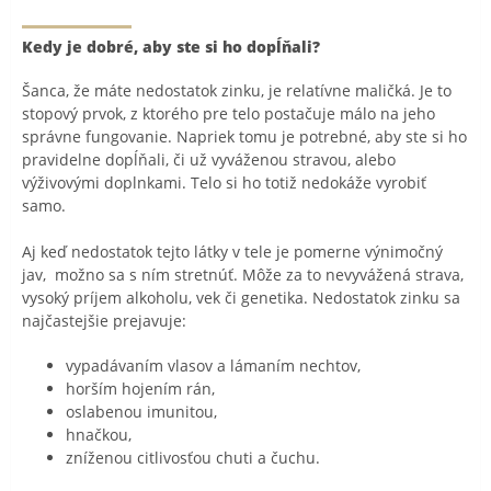
Kedy je dobré, aby ste si ho dopĺňali?
Šanca, že máte nedostatok zinku, je relatívne maličká. Je to
stopový prvok, z ktorého pre telo postačuje málo na jeho
správne fungovanie. Napriek tomu je potrebné, aby ste si ho
pravidelne dopĺňali, či už vyváženou stravou, alebo
výživovými doplnkami. Telo si ho totiž nedokáže vyrobiť
samo.
Aj keď nedostatok tejto látky v tele je pomerne výnimočný
jav, možno sa s ním stretnúť. Môže za to nevyvážená strava,
vysoký príjem alkoholu, vek či genetika. Nedostatok zinku sa
najčastejšie prejavuje:
vypadávaním vlasov a lámaním nechtov,
horším hojením rán,
oslabenou imunitou,
hnačkou,
zníženou citlivosťou chuti a čuchu.