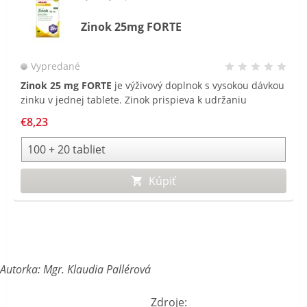
Zinok 25mg FORTE
Vypredané
Zinok 25 mg FORTE
je výživový doplnok s vysokou dávkou
zinku v jednej tablete. Zinok prispieva k udržaniu
normálneho stavu vlasov, nechtov a pokožky a podporuje
€8,23
normálnu funkciu imunitného systému.
Kúpiť
Autorka: Mgr. Klaudia Pallérová
Zdroje: