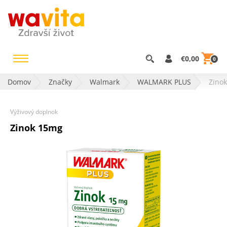
€0,00
0
Domov
Značky
Walmark
WALMARK PLUS
Zino
Výživový doplnok
Zinok 15mg