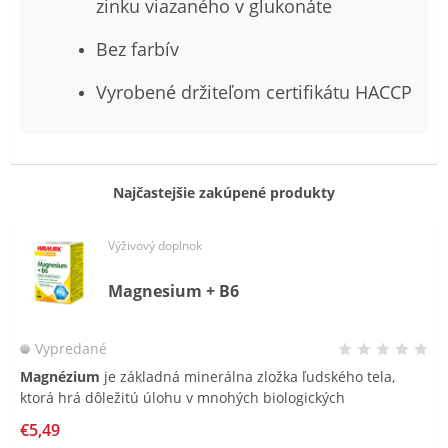
zinku viazaného v glukonáte
Bez farbív
Vyrobené držiteľom certifikátu HACCP
Najčastejšie zakúpené produkty
Výživový doplnok
Magnesium + B6
Vypredané
Magnézium
je základná minerálna zložka ľudského tela,
ktorá hrá dôležitú úlohu v mnohých biologických
funkciách.
Vitamín B6
podporuje zdravé fungovanie
€5,49
nervového systému a normálnu tvorbu červených krviniek,