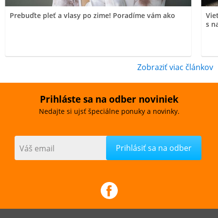
Prebuďte pleť a vlasy po zime! Poradíme vám ako
Vie
s n
Zobraziť viac článkov
Prihláste sa na odber noviniek
Nedajte si ujsť špeciálne ponuky a novinky.
Váš email