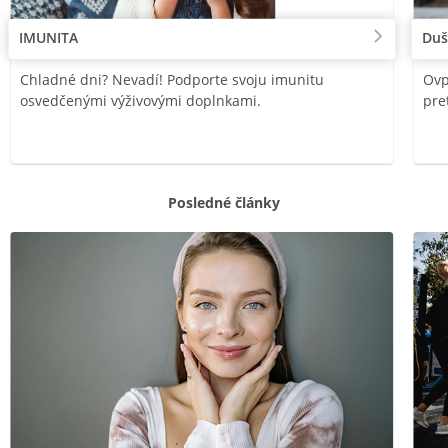
IMUNITA
Duš
Chladné dni? Nevadí! Podporte svoju imunitu
Ovp
osvedčenými výživovými doplnkami.
pre
Posledné články